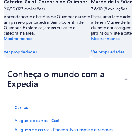
Catedral Saint‑Corentin de Quimper
Musée de la Faïen
-
8
fim
8
9.0/10 (127 avaliações)
de
7.6/10 (8 avaliações)
de
de
ago.
semana,
Aprenda sobre a história de Quimper durante
Passe uma tarde admira
ago.
-
7
um passeio por Catedral Saint‑Corentin de
arte em Musée de la Fa
Quimper. Explore os jardins ou visite a
durante a sua viagem a
9
de
catedral na área.
jardins ou visite a cated
de
ago.
Mostrar menos
Mostrar menos
ago.
-
9
Ver propriedades
Ver propriedades
de
ago.
Conheça o mundo com a
Expedia
Carros
Aluguel de carros - Cast
Aluguéis de carros - Phoenix-Naturisme e arredores