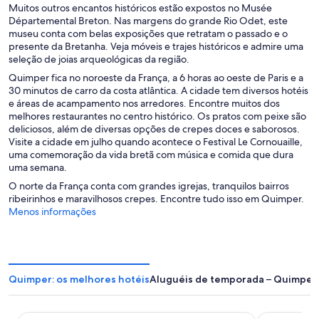
Muitos outros encantos históricos estão expostos no Musée
Départemental Breton. Nas margens do grande Rio Odet, este
museu conta com belas exposições que retratam o passado e o
presente da Bretanha. Veja móveis e trajes históricos e admire uma
seleção de joias arqueológicas da região.
Quimper fica no noroeste da França, a 6 horas ao oeste de Paris e a
30 minutos de carro da costa atlântica. A cidade tem diversos hotéis
e áreas de acampamento nos arredores. Encontre muitos dos
melhores restaurantes no centro histórico. Os pratos com peixe são
deliciosos, além de diversas opções de crepes doces e saborosos.
Visite a cidade em julho quando acontece o Festival Le Cornouaille,
uma comemoração da vida bretã com música e comida que dura
uma semana.
O norte da França conta com grandes igrejas, tranquilos bairros
ribeirinhos e maravilhosos crepes. Encontre tudo isso em Quimper.
Menos informações
Quimper: os melhores hotéis
Aluguéis de temporada – Quimper
Terres de France - Appart'Hotel Quimper
Escale Ocea