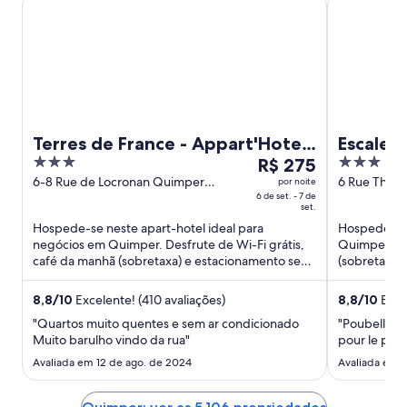
Terres de France - Appart'Hotel
Escale 
3
O
3
Quimper
R$ 275
out
preço
out
6-8 Rue de Locronan Quimper
6 Rue Theo
por noite
Finistere
6 de set. - 7 de
Finistere
of
é
of
set.
5
de
5
Hospede-se neste apart-hotel ideal para
Hospede-se 
R$ 275
negócios em Quimper. Desfrute de Wi-Fi grátis,
Quimper. De
por
café da manhã (sobretaxa) e estacionamento sem
(sobretaxa) 
diária
manobrista (sobretaxa). ...
populares c
para
8,8
/
10
Excelente! (410 avaliações)
8,8
/
10
Excel
uma
"Quartos muito quentes e sem ar condicionado
"Poubelle no
estadia
Muito barulho vindo da rua"
pour le prix.
de
Avaliada em 12 de ago. de 2024
Avaliada em 3
6
de