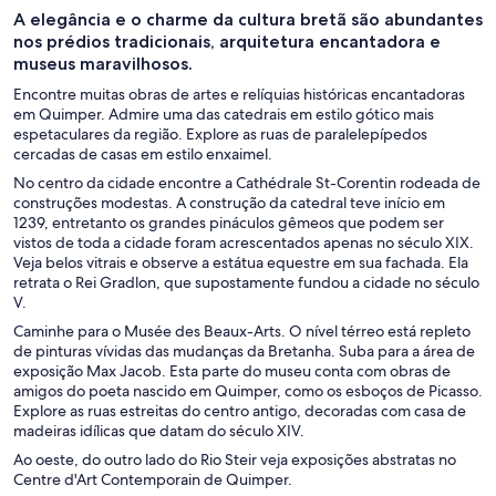
A elegância e o charme da cultura bretã são abundantes
nos prédios tradicionais, arquitetura encantadora e
museus maravilhosos.
Encontre muitas obras de artes e relíquias históricas encantadoras
em Quimper. Admire uma das catedrais em estilo gótico mais
espetaculares da região. Explore as ruas de paralelepípedos
cercadas de casas em estilo enxaimel.
No centro da cidade encontre a Cathédrale St-Corentin rodeada de
construções modestas. A construção da catedral teve início em
1239, entretanto os grandes pináculos gêmeos que podem ser
vistos de toda a cidade foram acrescentados apenas no século XIX.
Veja belos vitrais e observe a estátua equestre em sua fachada. Ela
retrata o Rei Gradlon, que supostamente fundou a cidade no século
V.
Caminhe para o Musée des Beaux-Arts. O nível térreo está repleto
de pinturas vívidas das mudanças da Bretanha. Suba para a área de
exposição Max Jacob. Esta parte do museu conta com obras de
amigos do poeta nascido em Quimper, como os esboços de Picasso.
Explore as ruas estreitas do centro antigo, decoradas com casa de
madeiras idílicas que datam do século XIV.
Ao oeste, do outro lado do Rio Steir veja exposições abstratas no
Centre d'Art Contemporain de Quimper.