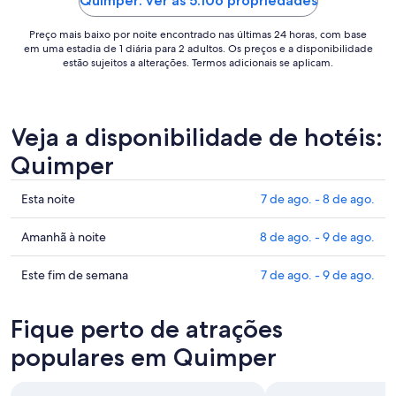
Quimper: ver as 5.106 propriedades
set.
a
Preço mais baixo por noite encontrado nas últimas 24 horas, com base
7
em uma estadia de 1 diária para 2 adultos. Os preços e a disponibilidade
de
estão sujeitos a alterações. Termos adicionais se aplicam.
set..
Veja a disponibilidade de hotéis:
Quimper
Confira
Esta noite
7 de ago. - 8 de ago.
os
preços
Confira
Amanhã à noite
8 de ago. - 9 de ago.
em
os
Quimper
preços
Confira
Este fim de semana
7 de ago. - 9 de ago.
para
em
os
esta
Quimper
preços
Fique perto de atrações
noite,
para
em
7
amanhã
Quimper
populares em Quimper
de
à
para
ago.
noite,
este