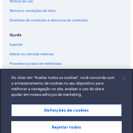
Termos de uso
Termos e condições da Vrbo
Diretrizes de conteúdo e denúncia de conteúdo
Ajuda
Suporte
Alterar ou cancelar reservas
Processo e prazos de reembolso
Reserve um voo usando um crédito da companhia aérea
Ao clicar em “Aceitar todos os cookies”, você concorda com
Documentos para viagens internacionais
o armazenamento de cookies no seu dispositivo para
melhorar a navegação no site, analisar o uso do site e
ajudar em nossos esforços de marketing.
Definições de cookies
A Expedia, Inc. não se responsabiliza pelo conteúdo dos sites externos.
© 2026 Expedia, Inc., uma empresa do Expedia Group. Todos os direitos
reservados Expedia e o logotipo da Expedia são marcas registradas da
Expedia, Inc.
Rejeitar todos