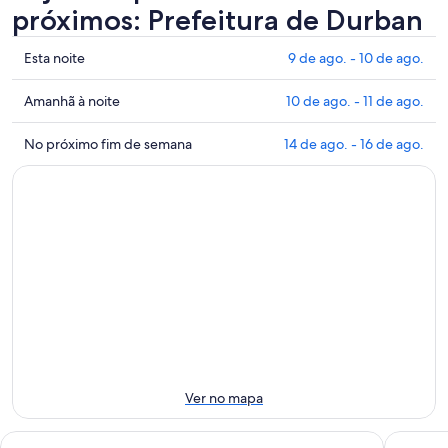
próximos: Prefeitura de Durban
Mostrar
Esta noite
9 de ago. - 10 de ago.
preços
perto
Mostrar
Amanhã à noite
10 de ago. - 11 de ago.
de
preços
Prefeitura
perto
Mostrar
No próximo fim de semana
14 de ago. - 16 de ago.
de
de
preços
Durban
Prefeitura
perto
para
de
de
esta
Durban
Prefeitura
noite:
para
de
9
amanhã
Durban
de
à
para
ago.
noite:
o
-
10
próximo
10
de
fim
de
ago.
de
ago.
-
semana:
Ver no mapa
11
14
de
de
Belaire Suites
The Roya