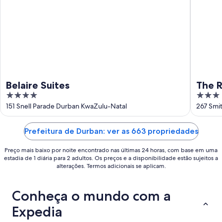
ago.
ago.
-
16
de
ago.
Belaire Suites
The R
4
3
out
out
151 Snell Parade Durban KwaZulu-Natal
267 Smi
of
of
5
5
Prefeitura de Durban: ver as 663 propriedades
Preço mais baixo por noite encontrado nas últimas 24 horas, com base em uma
estadia de 1 diária para 2 adultos. Os preços e a disponibilidade estão sujeitos a
alterações. Termos adicionais se aplicam.
Conheça o mundo com a
Expedia