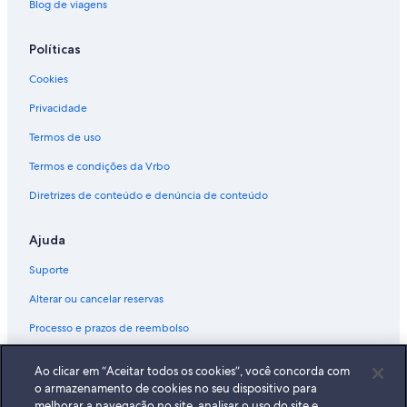
Blog de viagens
Políticas
Cookies
Privacidade
Termos de uso
Termos e condições da Vrbo
Diretrizes de conteúdo e denúncia de conteúdo
Ajuda
Suporte
Alterar ou cancelar reservas
Processo e prazos de reembolso
Reserve um voo usando um crédito da companhia aérea
Ao clicar em “Aceitar todos os cookies”, você concorda com
Documentos para viagens internacionais
o armazenamento de cookies no seu dispositivo para
melhorar a navegação no site, analisar o uso do site e