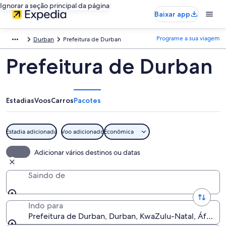
Ignorar a seção principal da página
Baixar app
Programe a sua viagem
Durban
Prefeitura de Durban
Prefeitura de Durban
Estadias
Voos
Carros
Pacotes
Estadia adicionada
Voo adicionado
Econômica
Adicionar vários destinos ou datas
Saindo de
Indo para
Prefeitura de Durban, Durban, KwaZulu-Natal, África 