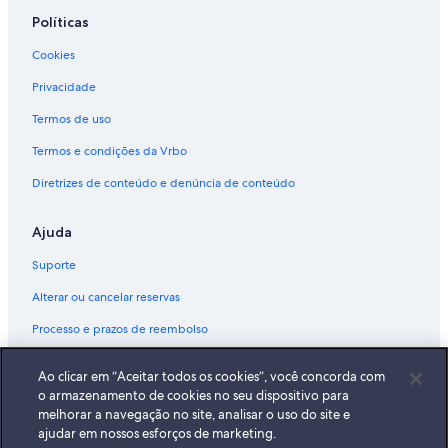
Políticas
Cookies
Privacidade
Termos de uso
Termos e condições da Vrbo
Diretrizes de conteúdo e denúncia de conteúdo
Ajuda
Suporte
Alterar ou cancelar reservas
Processo e prazos de reembolso
Reserve um voo usando um crédito da companhia aérea
Ao clicar em “Aceitar todos os cookies”, você concorda com
Documentos para viagens internacionais
o armazenamento de cookies no seu dispositivo para
melhorar a navegação no site, analisar o uso do site e
ajudar em nossos esforços de marketing.