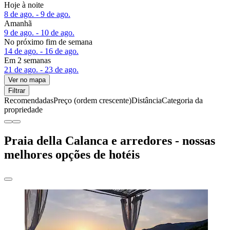
Hoje à noite
8 de ago. - 9 de ago.
Amanhã
9 de ago. - 10 de ago.
No próximo fim de semana
14 de ago. - 16 de ago.
Em 2 semanas
21 de ago. - 23 de ago.
Ver no mapa
Filtrar
Recomendadas
Preço (ordem crescente)
Distância
Categoria da
propriedade
Praia della Calanca e arredores - nossas
melhores opções de hotéis