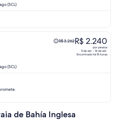
e
ago (SCL)
agora
é
R$ 2.529
por
pessoa
O
R$ 2.240
R$ 3.262
preço
por pessoa
era
11 de set. - 16 de set.
Encontrado há 15 horas
R$ 3.262
e
ago (SCL)
agora
é
R$ 2.240
por
 promete.
pessoa
aia de Bahía Inglesa