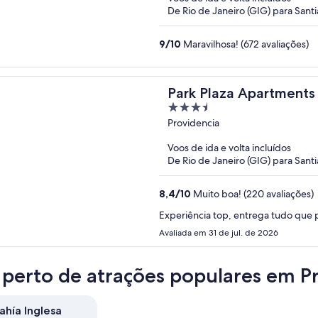
5
De Rio de Janeiro (GIG) para Santi
9
/
10
Maravilhosa! (672 avaliações)
Park Plaza Apartments
3.5
out
Providencia
of
Voos de ida e volta incluídos
5
De Rio de Janeiro (GIG) para Santi
8,4
/
10
Muito boa! (220 avaliações)
Experiência top, entrega tudo que
Avaliada em 31 de jul. de 2026
 perto de atrações populares em Pr
ahía Inglesa