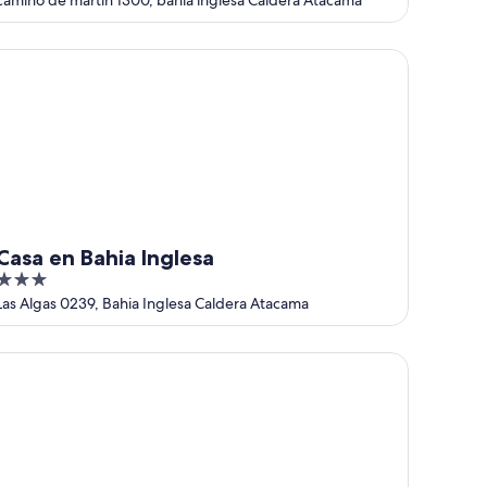
out
camino de martin 1300, bahia inglesa Caldera Atacama
of
5
sa en Bahia Inglesa
Casa en Bahia Inglesa
3
out
Las Algas 0239, Bahia Inglesa Caldera Atacama
of
5
bañas Ecológicas