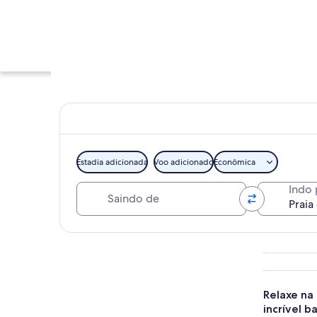
Estadia adicionada
Voo adicionado
Econômica
Saindo de
Indo 
Uma praia rochosa 
Explorar mapa
Relaxe na
incrível ba