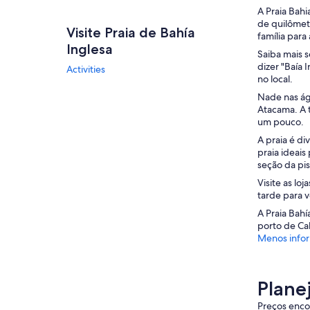
A Praia Bah
de quilômet
Visite Praia de Bahía
família para
Inglesa
Saiba mais 
dizer "Baía 
Activities
no local.
Nade nas ág
Atacama. A 
um pouco.
A praia é di
praia ideais
seção da pis
Visite as lo
tarde para v
A Praia Bahí
porto de Ca
Menos info
Plane
Preços encon