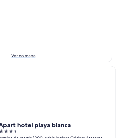
Ver no mapa
art hotel playa blanca
Apart hotel playa blanca
3.5