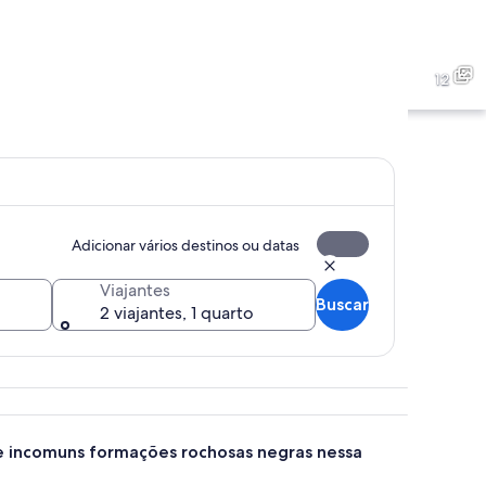
 com águas turquesa cristalinas, afloramentos rochosos e uma linha costeira 
Um calçadão à beira-mar com 
12
 com algas marinhas, conchas e pedaços de madeira à deriva.
Paisagem costeira com águas 
Adicionar vários destinos ou datas
Viajantes
Buscar
2 viajantes, 1 quarto
re incomuns formações rochosas negras nessa