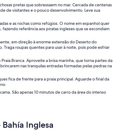
 rochosas pretas que sobressaem no mar. Cercada de centenas
ade de visitantes e o pouco desenvolvimento. Leve sua
nseadas e as rochas como refúgios. O nome em espanhol quer
, fazendo referência aos piratas ingleses que se escondiam
inente, em direção à enorme extensão do Deserto do
Traga roupas quentes para usar à noite, pois pode esfriar
 e Praia Branca. Aproveite a brisa marinha, que torna partes da
as brincarem nas tranquilas entradas formadas pelas pedras na
ques fica de frente para a praia principal. Aguarde o final da
ano.
tacama. São apenas 10 minutos de carro da área do intenso
 Bahía Inglesa