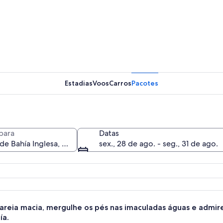
Uma praia
Estadias
Voos
Carros
Pacotes
Uma praia
para
Datas
sex., 28 de ago. - seg., 31 de ago.
com um banco de madeira, areal arenoso e vista para barcos na água.
 areia macia, mergulhe os pés nas imaculadas águas e admi
ía.