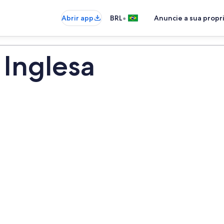
•
Abrir app
BRL
Anuncie a sua prop
 Inglesa