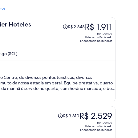
tros
O
ier Hoteles
R$ 1.911
R$ 2.848
preço
por pessoa
era
11 de set. - 15 de set.
Encontrado há 16 horas
R$ 2.848
e
ago (SCL)
agora
é
R$ 1.911
por
o Centro, de diversos pontos turísticos, diversos
pessoa
muito da nossa estadia em geral. Equipe prestativa, quarto
 da manhã é servido no quarto, com horário marcado, e bem
em quente e com boa pressão de água. Nossa quarto tinha
a organizar um pouco as roupas. Como porém, o fato de ter
 de casal, não permitia que ambos sentassem para tomar
O
R$ 2.529
R$ 3.810
preço
por pessoa
era
11 de set. - 16 de set.
Encontrado há 15 horas
R$ 3.810