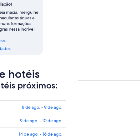
liação)
reia macia, mergulhe
imaculadas águas e
omuns formações
ras nessa incrível
nos
dades
e hotéis
otéis próximos:
8 de ago. - 9 de ago.
9 de ago. - 10 de ago.
14 de ago. - 16 de ago.