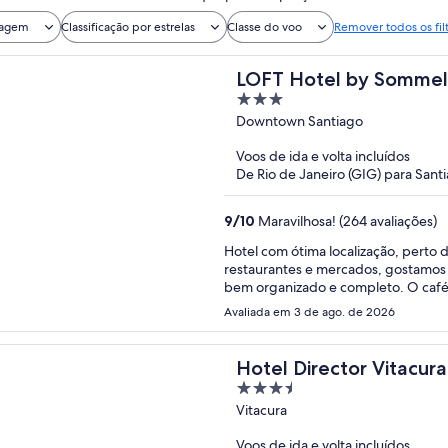
iagem
Classificação por estrelas
Classe do voo
Remover todos os fil
LOFT Hotel by Sommel
3
out
Downtown Santiago
of
Voos de ida e volta incluídos
5
De Rio de Janeiro (GIG) para Santi
9
/
10
Maravilhosa! (264 avaliações)
Hotel com ótima localização, perto d
restaurantes e mercados, gostamos 
bem organizado e completo. O café
caprichado. Banheiro bom, banho b
Avaliada em 3 de ago. de 2026
um pequeno roupeiro, que ajudava 
apenas uma cadeira para um quarto
café da manhã juntos.
Hotel Director Vitacura
3.5
out
Vitacura
of
Voos de ida e volta incluídos