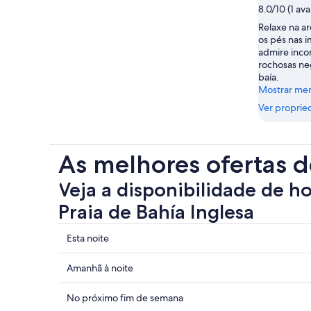
8.0/10 (1 ava
Relaxe na a
os pés nas 
admire inc
rochosas neg
baía.
Mostrar me
Ver proprie
As melhores ofertas d
Veja a disponibilidade de h
Praia de Bahía Inglesa
Mostrar
Esta noite
preços
perto
Mostrar
Amanhã à noite
de
preços
Praia
perto
Mostrar
No próximo fim de semana