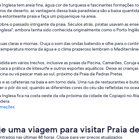
ia Inglesa tem areia fina, água cor de turquesa e fascinantes formações
ros de deserto, as vantagens dessa baía paradisíaca são a baixa quantid
 a estonteante praia e faça um piquenique na areia.
sobre o passado intrigante da praia. Séculos atrás, piratas usavam as e
Inglesa", embora tenha sido conhecida originalmente como o Porto Inglês
uas claras e mornas. Ouça o som das ondas batendo e olhe para o cont
temperatura morna da água e o clima prazeroso lembram o Mediterrâneo. 
vidida em vários trechos, inclusive as praias da Piscina, Camarões, Coruja
 para a prática de kitesurfe e outros esportes aquáticos. Deixe as crianç
cina ou vá pescar mais ao sul, próximo da Praia de Pedras Pretas.
jas e as cafeterias na baía e em torno dela. Uma rua de restaurantes e buti
er o pôr do sol, quando as diferentes cores do céu são refletidas no oce
a Inglesa fica na costa oeste da vila próxima da cidade de Copiapó no A
ldera.
rmações
je uma viagem para visitar Praia de
trados nas últimas 48 horas. Clique para ver preços atualizados.