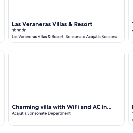
Las Veraneras Villas & Resort
3
out
Las Veraneras Villas & Resort, Sonsonate Acajutla Sonsonate
Department
of
5
Charming villa with WiFi and AC in wonderful Las Veranera
Ho
Charming villa with WiFi and AC in
wonderful Las Veraneras, Acajutla
Acajutla Sonsonate Department