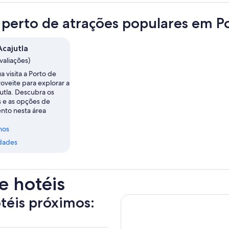
 perto de atrações populares em Po
Acajutla
avaliações)
a visita a Porto de
roveite para explorar a
utla. Descubra os
s e as opções de
nto nesta área
nos
dades
e hotéis
otéis próximos: