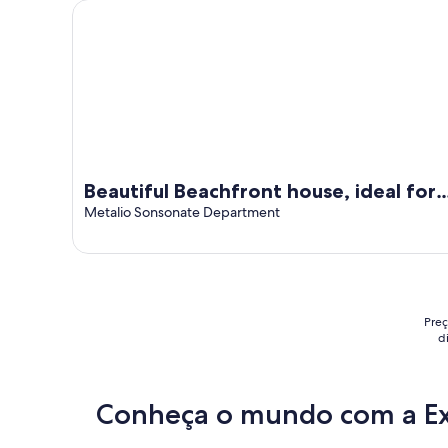
Beautiful Beachfront house, ideal for big families
Beautiful Beachfront house, ideal for
big families
Metalio Sonsonate Department
Preç
d
Conheça o mundo com a E