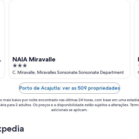
NAIA Miravalle
Ho
NAIA Miravalle
3
out
C. Miravalle, Miravalles Sonsonate Sonsonate Department
of
5
Porto de Acajutla: ver as 509 propriedades
o mais baixo por noite encontrado nas últimas 24 horas, com base em uma estadia
iária para 2 adultos. Os preços e a disponibilidade estão sujeitos a alterações. Term
adicionais se aplicam.
xpedia