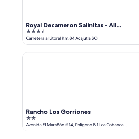
de
ago.
ago.
-
16
de
Royal Decameron Salinitas - All
ago.
3.5
Inclusive
out
Carretera al Litoral Km.84 Acajutla SO
of
5
Rancho Los Gorriones
Rancho Los Gorriones
2
out
Avenida El Marañón # 14, Poligono B 1 Los Cobanos
Sonsonate
of
5