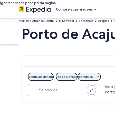
Ignorar a seção principal da página
Compre suas viagens
México e América Central
El Salvador
Sonsonate
Acajutla
Porto de Acaju
Estadia adicionada
Voo adicionado
Econômica
Saindo de
Indo 
Explorar mapa