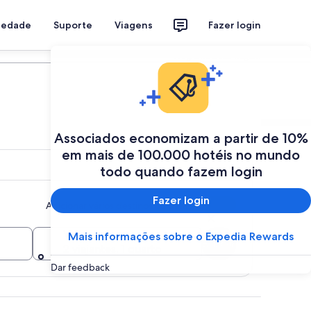
riedade
Suporte
Viagens
Fazer login
Programe a sua viagem
Associados economizam a partir de 10%
em mais de 100.000 hotéis no mundo
todo quando fazem login
Fazer login
Adicionar vários destinos ou datas
Viajantes
Mais informações sobre o Expedia Rewards
Buscar
2 viajantes, 1 quarto
Dar feedback