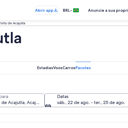
•
Abrir app
BRL
Anuncie a sua prop
Porto de Acajutla
tla
Estadias
Voos
Carros
Pacotes
para
Datas
sáb., 22 de ago. - ter., 25 de ago.