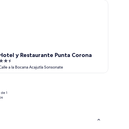
tel y Restaurante Punta Corona
Hotel y Restaurante Punta Corona
2.5
out
Calle a la Bocana Acajutla Sonsonate
of
5
 de 1
os