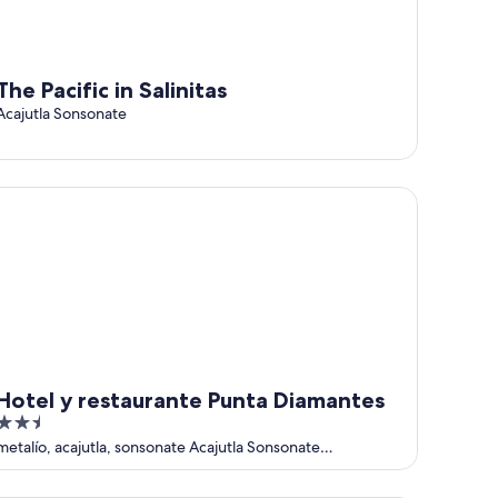
The Pacific in Salinitas
Acajutla Sonsonate
s, Acajutla
tel y restaurante Punta Diamantes
Hotel y restaurante Punta Diamantes
2.5
out
metalío, acajutla, sonsonate Acajutla Sonsonate
Department
of
5