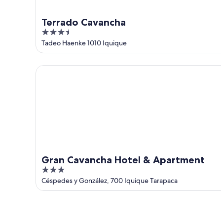
Terrado Cavancha
3.5
out
Tadeo Haenke 1010 Iquique
of
5
Gran Cavancha Hotel & Apartment
Gran Cavancha Hotel & Apartment
3
out
Céspedes y González, 700 Iquique Tarapaca
of
5