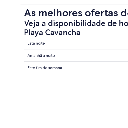
As melhores ofertas d
Veja a disponibilidade de h
Playa Cavancha
Mostrar
Esta noite
preços
perto
Mostrar
Amanhã à noite
de
preços
Playa
perto
Mostrar
Este fim de semana
Cavancha
de
preços
para
Playa
perto
esta
Cavancha
de
noite:
para
Playa
7
amanhã
Cavancha
de
à
para
ago.
noite:
este
-
8
fim
8
de
de
de
ago.
semana: