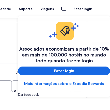
riedade
Suporte
Viagens
Fazer login
Programe a sua viagem
Associados economizam a partir de 10%
em mais de 100.000 hotéis no mundo
todo quando fazem login
Fazer login
Adicionar vários destinos ou datas
Viajantes
Mais informações sobre o Expedia Rewards
Buscar
2 viajantes, 1 quarto
Dar feedback