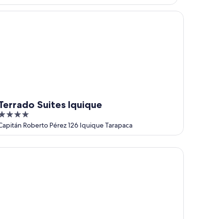
rrado Suites Iquique
Terrado Suites Iquique
4
out
Capitán Roberto Pérez 126 Iquique Tarapaca
of
5
udio 56 Apart Hotel by Terrado Iquique