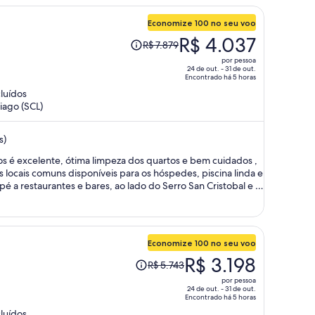
e
Economize 100 no seu voo
O
R$ 4.037
R$ 7.879
preço
por pessoa
era
24 de out. - 31 de out.
Encontrado há 5 horas
R$ 7.879
cluídos
e
iago (SCL)
agora
é
s)
R$ 4.037
por
s é excelente, ótima limpeza dos quartos e bem cuidados ,
pessoa
 pé a restaurantes e bares, ao lado do Serro San Cristobal e La
oso
Economize 100 no seu voo
O
R$ 3.198
R$ 5.743
preço
por pessoa
era
24 de out. - 31 de out.
Encontrado há 5 horas
R$ 5.743
cluídos