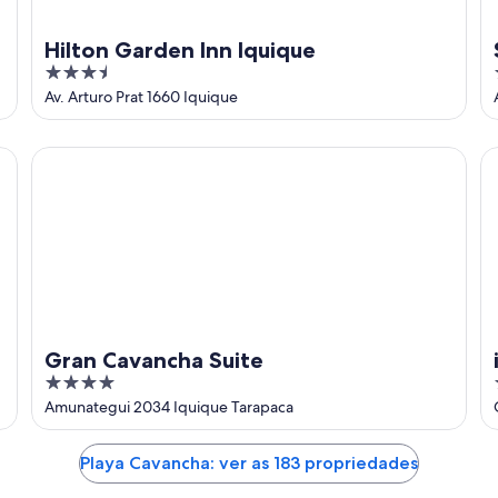
Hilton Garden Inn Iquique
3.5
out
Av. Arturo Prat 1660 Iquique
of
5
Gran Cavancha Suite
ib
Gran Cavancha Suite
4
out
Amunategui 2034 Iquique Tarapaca
of
5
Playa Cavancha: ver as 183 propriedades