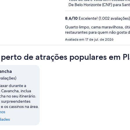
De Belo Horizonte (CNF) para Sant
8,6
/
10
Excelente! (1.002 avaliações)
Quarto limpo, cama maravilhosa, ótimo café, e
restaurant
Avaliada em 17 de jul. de 2026
 perto de atrações populares em P
ancha
valiações)
laxar durante a
 Cavancha, inclua
ha no seu itinerário.
s surpreendentes
 e os cassinos na área.
nos
dades