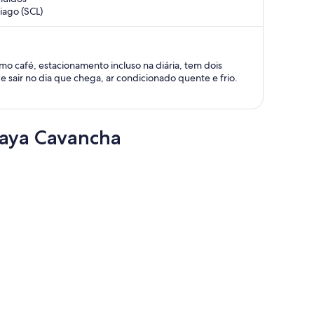
e
iago (SCL)
agora
é
R$ 3.198
por
stacionamento incluso na diária, tem dois
pessoa
es para quem não gosta de sair no dia que chega, ar condicionado quente e frio.
laya Cavancha