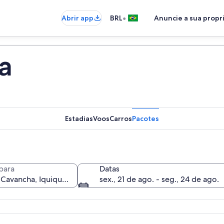
•
Abrir app
BRL
Anuncie a sua prop
a
Estadias
Voos
Carros
Pacotes
para
Datas
sex., 21 de ago. - seg., 24 de ago.