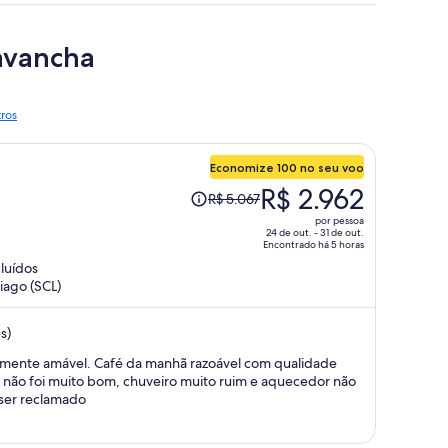
Cavancha
tros
Economize 100 no seu voo
O
R$ 2.962
R$ 5.067
preço
por pessoa
era
24 de out. - 31 de out.
Encontrado há 5 horas
R$ 5.067
cluídos
e
iago (SCL)
agora
é
s)
R$ 2.962
por
nhã razoável com qualidade
pessoa
 ser reclamado