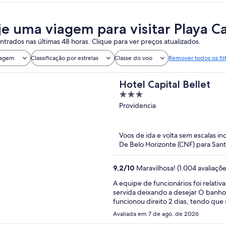
je uma viagem para visitar Playa 
trados nas últimas 48 horas. Clique para ver preços atualizados.
iagem
Classificação por estrelas
Classe do voo
Remover todos os fil
Hotel Capital Bellet
3
out
Providencia
of
5
Voos de ida e volta sem escalas in
De Belo Horizonte (CNF) para Sant
9,2
/
10
Maravilhosa! (1.004 avaliaçõe
A equipe de funcionários foi relativamente amável. Café da ma
servida deixando a desejar O banho não foi muito bom, chuveiro muito ruim e aquecedor não
funcionou direito 2 dias, tendo que
Avaliada em 7 de ago. de 2026