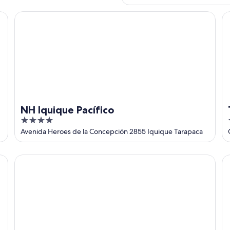
NH Iquique Pacífico
Te
NH Iquique Pacífico
4
out
Avenida Heroes de la Concepción 2855 Iquique Tarapaca
of
5
Hilton Garden Inn Iquique
St