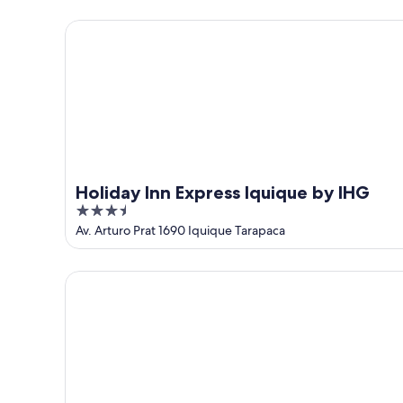
ago.
-
7
Holiday Inn Express Iquique by IHG
9
de
de
ago.
ago.
-
9
de
ago.
Holiday Inn Express Iquique by IHG
3.5
out
Av. Arturo Prat 1690 Iquique Tarapaca
of
5
Terrado Cavancha