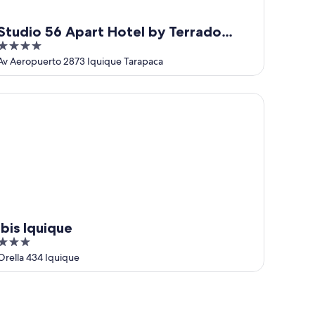
Studio 56 Apart Hotel by Terrado
4
Iquique
out
Av Aeropuerto 2873 Iquique Tarapaca
of
5
is Iquique
ibis Iquique
3
out
Orella 434 Iquique
of
5