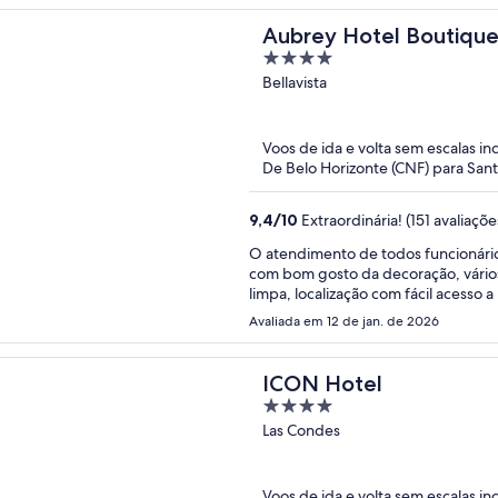
Aubrey Hotel Boutiqu
4
out
Bellavista
of
5
Voos de ida e volta sem escalas in
De Belo Horizonte (CNF) para Sant
9,4
/
10
Extraordinária! (151 avaliaçõe
O atendimento de todos funcionário
com bom gosto da decoração, vários locais comuns disponíveis para os hóspedes, piscina linda e
limpa, localização com fácil acesso a
Chascona ... simplesmente maravilh
Avaliada em 12 de jan. de 2026
ICON Hotel
4
out
Las Condes
of
5
Voos de ida e volta sem escalas in