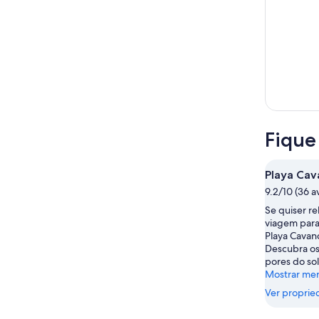
Fique
Playa Cav
9.2/10 (36 a
Se quiser re
viagem para
Playa Cavanc
Descubra o
pores do sol
Mostrar me
Ver proprie