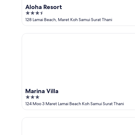
Aloha Resort
3.5
out
128 Lamai Beach, Maret Koh Samui Surat Thani
of
5
Marina Villa
Marina Villa
3
out
124 Moo 3 Maret Lamai Beach Koh Samui Surat Thani
of
5
Varinda Garden Resort