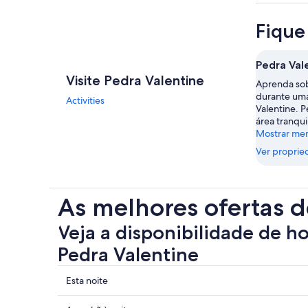
Fique
Pedra Val
Visite Pedra Valentine
Aprenda sob
durante uma
Activities
Valentine. P
área tranqui
Mostrar me
Ver proprie
As melhores ofertas d
Veja a disponibilidade de h
Pedra Valentine
Mostrar
Esta noite
preços