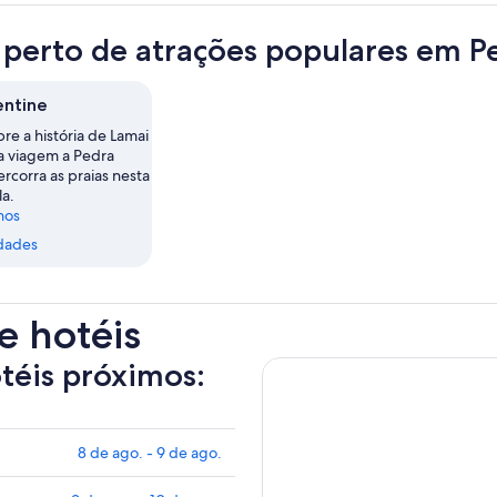
 perto de atrações populares em P
entine
re a história de Lamai
 viagem a Pedra
ercorra as praias nesta
la.
nos
dades
e hotéis
otéis próximos:
8 de ago. - 9 de ago.