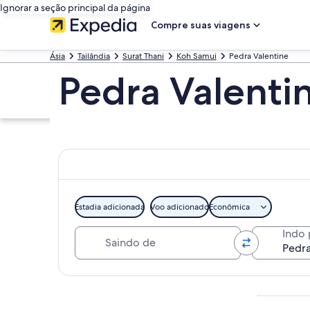
Ignorar a seção principal da página
Compre suas viagens
Ásia
Tailândia
Surat Thani
Koh Samui
Pedra Valentine
Pedra Valenti
Estadia adicionada
Voo adicionado
Econômica
Saindo de
Indo 
Explorar mapa