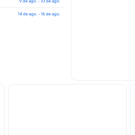
9 de ago. - 10 de ago.
14 de ago. - 16 de ago.
Baan Karnjana Hotel Samui
La