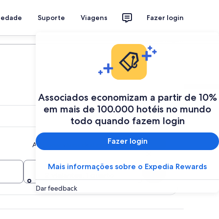
riedade
Suporte
Viagens
Fazer login
Programe a sua viagem
Associados economizam a partir de 10%
em mais de 100.000 hotéis no mundo
todo quando fazem login
Fazer login
Adicionar vários destinos ou datas
Viajantes
Mais informações sobre o Expedia Rewards
Buscar
2 viajantes, 1 quarto
Dar feedback