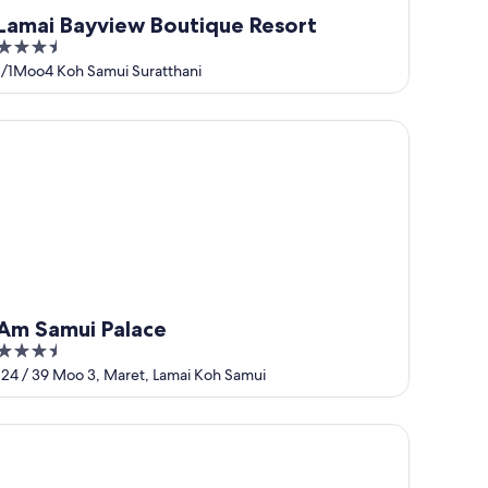
Lamai Bayview Boutique Resort
3.5
out
1/1Moo4 Koh Samui Suratthani
of
5
 Samui Palace
Am Samui Palace
3.5
out
124 / 39 Moo 3, Maret, Lamai Koh Samui
of
5
TRIGGER Koh Samui Beach Resort