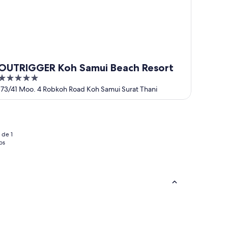
OUTRIGGER Koh Samui Beach Resort
5
out
173/41 Moo. 4 Robkoh Road Koh Samui Surat Thani
of
5
 de 1
os