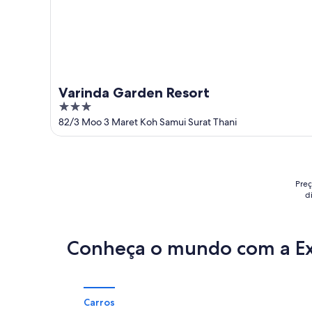
Varinda Garden Resort
3
out
82/3 Moo 3 Maret Koh Samui Surat Thani
of
5
Preç
d
Conheça o mundo com a E
Carros