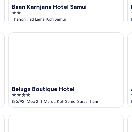
Baan Karnjana Hotel Samui
2
out
Thanon Had Lamai Koh Samui
of
5
Beluga Boutique Hotel
Am
Beluga Boutique Hotel
4
out
126/92, Moo 2, T Maret. Koh Samui Surat Thani
of
5
Centara Life Lamai Resort Samui
OU