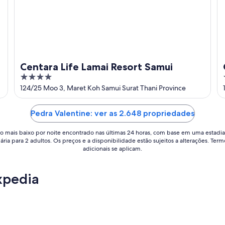
Centara Life Lamai Resort Samui
4
out
124/25 Moo 3, Maret Koh Samui Surat Thani Province
of
5
Pedra Valentine: ver as 2.648 propriedades
o mais baixo por noite encontrado nas últimas 24 horas, com base em uma estadia
iária para 2 adultos. Os preços e a disponibilidade estão sujeitos a alterações. Term
adicionais se aplicam.
xpedia