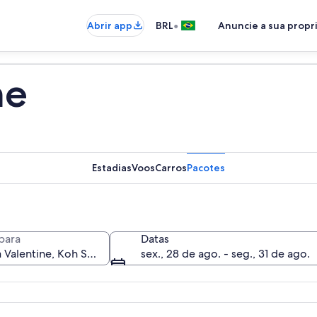
•
Abrir app
BRL
Anuncie a sua prop
ne
Estadias
Voos
Carros
Pacotes
para
Datas
sex., 28 de ago. - seg., 31 de ago.