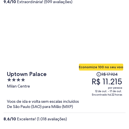
9,4
/
10
Extraordinária! (599 avaliações)
por
pessoa
Economize 100 no seu voo
O
Uptown Palace
R$ 17.924
preço
R$ 11.215
4
era
out
Milan Centre
por pessoa
R$ 17.924
of
12 de out. - 17 de out.
Encontrado há 22 horas
e
5
Voos de ida e volta sem escalas incluídos
agora
De São Paulo (SAO) para Milão (MXP)
é
R$ 11.215
8,6
/
10
Excelente! (1.018 avaliações)
por
pessoa