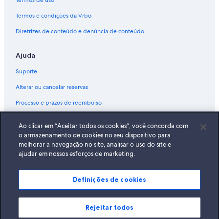
Termos de uso
Termos e condições da Vrbo
Diretrizes de conteúdo e denúncia de conteúdo
Ajuda
Suporte
Alterar ou cancelar reservas
Processo e prazos de reembolso
Reserve um voo usando um crédito da companhia aérea
Ao clicar em “Aceitar todos os cookies”, você concorda com
Documentos para viagens internacionais
o armazenamento de cookies no seu dispositivo para
melhorar a navegação no site, analisar o uso do site e
ajudar em nossos esforços de marketing.
Definições de cookies
A Expedia, Inc. não se responsabiliza pelo conteúdo dos sites externos.
© 2026 Expedia, Inc., uma empresa do Expedia Group. Todos os direitos
reservados Expedia e o logotipo da Expedia são marcas registradas da
Expedia, Inc.
Rejeitar todos