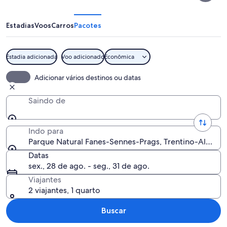
Fanes-
Sennes-
Estadias
Voos
Carros
Pacotes
Prags
Estadia adicionada
Voo adicionado
Econômica
Uma cabana de madeira sobre pilares 
Adicionar vários destinos ou datas
Saindo de
Indo para
Parque Natural Fanes-Sennes-Prags, Trentino-Alto Adig
Datas
sex., 28 de ago. - seg., 31 de ago.
Viajantes
2 viajantes, 1 quarto
Buscar