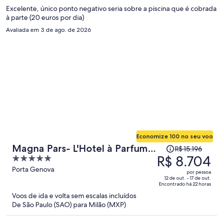
pessoa
Excelente, único ponto negativo seria sobre a piscina que é cobrada
à parte (20 euros por dia)
Avaliada em 3 de ago. de 2026
Economize 100 no seu voo
O
Magna Pars- L'Hotel à Parfum
R$ 15.196
preço
R$ 8.704
5
Small Luxury Hotels of the
era
out
Porta Genova
World
por pessoa
R$ 15.196
of
12 de out. - 17 de out.
Encontrado há 22 horas
e
5
Voos de ida e volta sem escalas incluídos
agora
De São Paulo (SAO) para Milão (MXP)
é
R$ 8.704