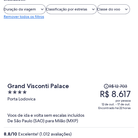
Duração da viagem
Classificação por estrelas
Classe do voo
Remover todos os filtros
O
Grand Visconti Palace
R$ 12.703
preço
R$ 8.617
4
era
out
Porta Lodovica
por pessoa
R$ 12.703
of
12 de out. - 17 de out.
Encontrado há 22 horas
e
5
Voos de ida e volta sem escalas incluídos
agora
De São Paulo (SAO) para Milão (MXP)
é
R$ 8.617
8,8
/
10
Excelente! (1.012 avaliações)
por