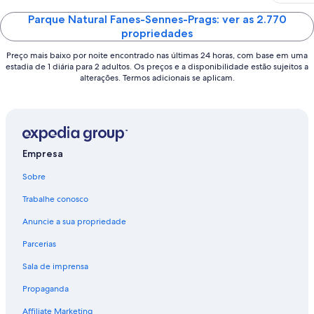
of
5
Parque Natural Fanes-Sennes-Prags: ver as 2.770
propriedades
Preço mais baixo por noite encontrado nas últimas 24 horas, com base em uma
estadia de 1 diária para 2 adultos. Os preços e a disponibilidade estão sujeitos a
alterações. Termos adicionais se aplicam.
Empresa
Sobre
Trabalhe conosco
Anuncie a sua propriedade
Parcerias
Sala de imprensa
Propaganda
Affiliate Marketing