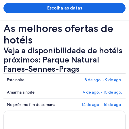
Escolha as datas
As melhores ofertas de
hotéis
Veja a disponibilidade de hotéis
próximos: Parque Natural
Fanes-Sennes-Prags
Mostrar
Esta noite
8 de ago. - 9 de ago.
preços
perto
Mostrar
Amanhã à noite
9 de ago. - 10 de ago.
de
preços
Parque
perto
Mostrar
No próximo fim de semana
14 de ago. - 16 de ago.
Natural
de
preços
Fanes-
Parque
perto
Sennes-
Natural
de
Prags
Fanes-
Parque