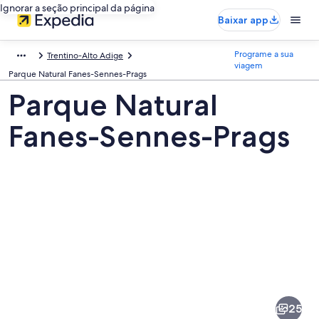
Ignorar a seção principal da página
Baixar app
Programe a sua
Trentino-Alto Adige
viagem
Parque Natural Fanes-Sennes-Prags
Parque Natural
Fanes-Sennes-Prags
Fotos
de
Parque
25
Natural