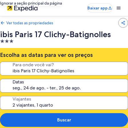
Ignorar a seção principal da página
Baixar app
Ver todas as propriedades
ibis Paris 17 Clichy-Batignolles
Propriedade
3.0
estrelas
Escolha as datas para ver os preços
Para onde você vai?
Datas
Viajantes
Buscar