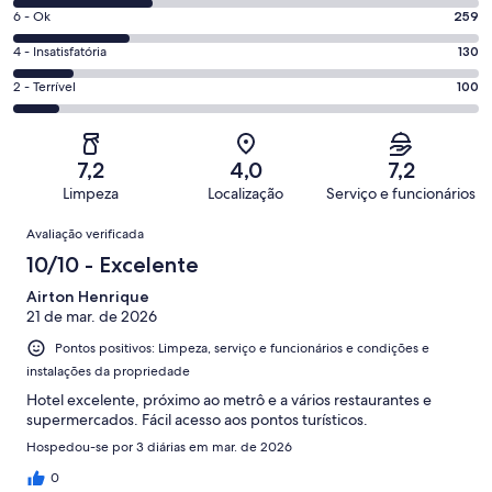
8
Excelente.
Nota
6 - Ok
259
-
222
6
Boa.
Nota
4 - Insatisfatória
130
de
-
305
4
1016
Ok.
Nota
2 - Terrível
100
de
-
avaliações
259
2
1016
Insatisfatória.
de
-
avaliações
130
1016
Terrível.
de
7,2
4,0
7,2
avaliações
100
1016
Limpeza
Localização
Serviço e funcionários
de
avaliações
Avaliações
1016
Avaliação verificada
avaliações
10/10 - Excelente
Airton Henrique
21 de mar. de 2026
Pontos positivos: Limpeza, serviço e funcionários e condições e
instalações da propriedade
Hotel excelente, próximo ao metrô e a vários restaurantes e
supermercados. Fácil acesso aos pontos turísticos.
Hospedou-se por 3 diárias em mar. de 2026
0