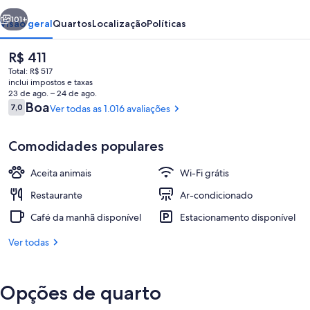
Clichy-
erior
Próximo
Batignolles
101+
Visão geral
Quartos
Localização
Políticas
O
R$ 411
preço
Total: R$ 517
atual
inclui impostos e taxas
é
23 de ago. – 24 de ago.
R$ 411
Avaliações
Boa
7,0
Ver todas as 1.016 avaliações
7,0 de 10
Comodidades populares
Café da manhã com buffet todos os d
Aceita animais
Wi-Fi grátis
Restaurante
Ar-condicionado
Café da manhã disponível
Estacionamento disponível
Ver todas
Opções de quarto