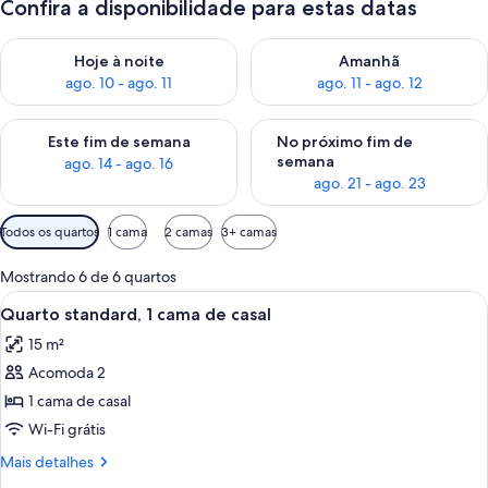
Confira a disponibilidade para estas datas
Verifica a disponibilidade para esta noite, ago. 10 - ago. 11
Verifica a disponibilidade para
Hoje à noite
Amanhã
ago. 10 - ago. 11
ago. 11 - ago. 12
Verifica a disponibilidade para este fim de semana, ago. 14 - a
Verifica a disponibilidade par
Este fim de semana
No próximo fim de
semana
ago. 14 - ago. 16
ago. 21 - ago. 23
Filtros
Todos os quartos
1 cama
2 camas
3+ camas
disponíveis
para
Mostrando 6 de 6 quartos
os
Carrega
Quarto de hotel com cama, escrivaninh
10
Quarto standard, 1 cama de casal
quartos
todas
15 m²
as
Acomoda 2
fotos
de
1 cama de casal
Quarto
Wi-Fi grátis
standard,
Mais
Mais detalhes
1
detalhes