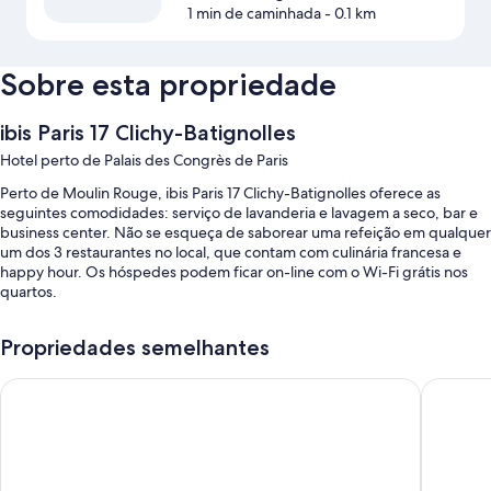
1 min de caminhada
- 0.1 km
Sobre esta propriedade
ibis Paris 17 Clichy-Batignolles
Hotel perto de Palais des Congrès de Paris
Perto de Moulin Rouge, ibis Paris 17 Clichy-Batignolles oferece as
seguintes comodidades: serviço de lavanderia e lavagem a seco, bar e
business center. Não se esqueça de saborear uma refeição em qualquer
um dos 3 restaurantes no local, que contam com culinária francesa e
happy hour. Os hóspedes podem ficar on-line com o Wi-Fi grátis nos
quartos.
Os benefícios oferecidos por hotel incluem:
Propriedades semelhantes
Buffet de café da manhã (sobretaxa), estacionamento no local e
áreas para não fumantes
hotelF1 Paris Porte de Châtillon
Libertel 
Equipe multilíngue, cofre na recepção e horta
Computadores, TV no saguão e 19 salas de reunião
As avaliações dos hóspedes elogiam bastante a equipe prestativa.