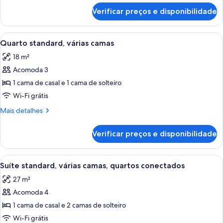
cama
de
Verificar preços e disponibilidade
Quarto
de
standard,
casal
1
Carrega
Quarto de hotel com duas camas, cabe
4
cama
Quarto standard, várias camas
todas
de
18 m²
casal
as
Acomoda 3
fotos
de
1 cama de casal e 1 cama de solteiro
Quarto
Wi-Fi grátis
standard,
Mais
Mais detalhes
várias
detalhes
camas
de
Verificar preços e disponibilidade
Quarto
standard,
várias
Carrega
Quarto de hotel com duas camas, televi
6
camas
Suíte standard, várias camas, quartos conectados
todas
27 m²
as
Acomoda 4
fotos
de
1 cama de casal e 2 camas de solteiro
Suíte
Wi-Fi grátis