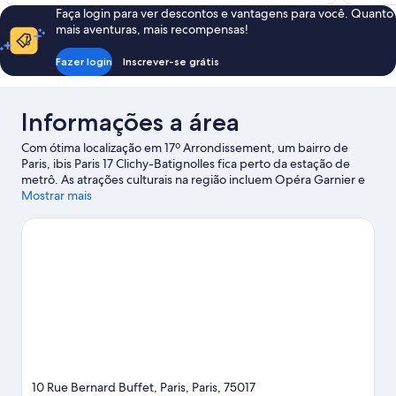
R$ 320
Faça login para ver descontos e vantagens para você. Quanto
mais aventuras, mais recompensas!
Fazer login
Inscrever-se grátis
Informações a área
Com ótima localização em 17º Arrondissement, um bairro de
Paris, ibis Paris 17 Clichy-Batignolles fica perto da estação de
metrô. As atrações culturais na região incluem Opéra Garnier e
Museu do Louvre. No entanto, o destino também oferece
Mostrar mais
outras opções interessantes como Jardin des Tuileries (Jardins
das Tulherias) e Jardin du Luxembourg. Stade de France e Accor
Arena oferecem uma programação de eventos e jogos.
Confira
nosso guia de viagem sobre Paris.
10 Rue Bernard Buffet, Paris, Paris, 75017