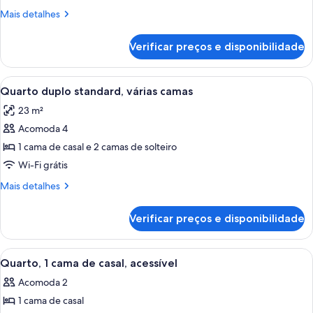
standard,
Mais
Mais detalhes
várias
detalhes
camas,
de
Verificar preços e disponibilidade
Suíte
quartos
standard,
conectados
várias
Carrega
Quarto de hotel com duas camas, uma 
6
camas,
Quarto duplo standard, várias camas
todas
quartos
23 m²
conectados
as
Acomoda 4
fotos
de
1 cama de casal e 2 camas de solteiro
Quarto
Wi-Fi grátis
duplo
Mais
Mais detalhes
standard,
detalhes
várias
de
Verificar preços e disponibilidade
Quarto
camas
duplo
standard,
Carrega
Quarto de hotel com cadeira de rodas,
9
várias
Quarto, 1 cama de casal, acessível
todas
camas
Acomoda 2
as
1 cama de casal
fotos