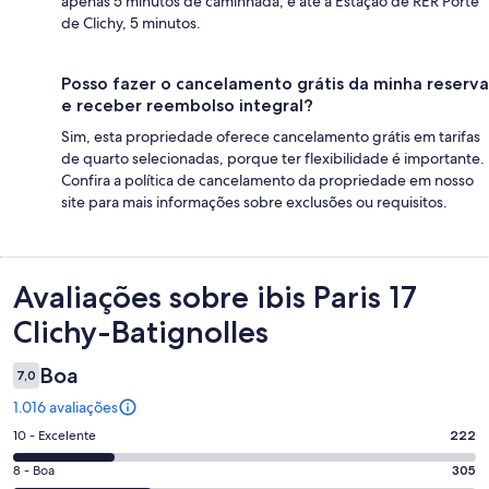
apenas 5 minutos de caminhada, e até a Estação de RER Porte
de Clichy, 5 minutos.
Posso fazer o cancelamento grátis da minha reserva
e receber reembolso integral?
Sim, esta propriedade oferece cancelamento grátis em tarifas
de quarto selecionadas, porque ter flexibilidade é importante.
Confira a política de cancelamento da propriedade em nosso
site para mais informações sobre exclusões ou requisitos.
Avaliações
Avaliações sobre ibis Paris 17
Clichy-Batignolles
Boa
7,0
1.016 avaliações
Nota
10 - Excelente
222
10
Nota
8 - Boa
305
-