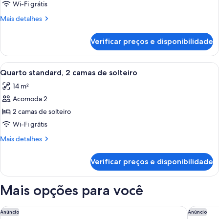
de
Wi-Fi grátis
Quarto,
Mais
Mais detalhes
1
detalhes
de
cama
Verificar preços e disponibilidade
Quarto,
de
1
casal,
cama
Carrega
Quarto de hotel com duas camas, uma es
7
acessível
de
Quarto standard, 2 camas de solteiro
todas
casal,
14 m²
acessível
as
Acomoda 2
fotos
de
2 camas de solteiro
Quarto
Wi-Fi grátis
standard,
Mais
Mais detalhes
2
detalhes
camas
de
Verificar preços e disponibilidade
Quarto
de
standard,
solteiro
2
Mais opções para você
camas
de
solteiro
Hôtel Bootcamp
Campanil
Anúncio
Anúncio