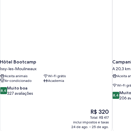
Hôtel Bootcamp
Campani
Issy-les-Moulineaux
A 20,3 km 
Aceita animais
Wi-Fi grátis
Aceita a
Ar-condicionado
Academia
Wi-Fi grá
8.4
Muito boa
8,4
8.4
Muito
de
327 avaliações
8,4
de
206 av
10,
10,
Muito
Muito
boa,
O
R$ 320
boa,
327
preço
Total: R$ 417
206
avaliações
é
inclui impostos e taxas
avaliações
de
24 de ago. – 25 de ago.