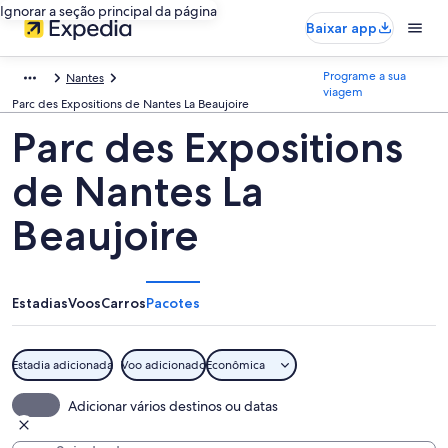
Ignorar a seção principal da página
Baixar app
Programe a sua
Nantes
viagem
Parc des Expositions de Nantes La Beaujoire
Parc des Expositions
de Nantes La
Beaujoire
Estadias
Voos
Carros
Pacotes
Estadia adicionada
Voo adicionado
Econômica
Adicionar vários destinos ou datas