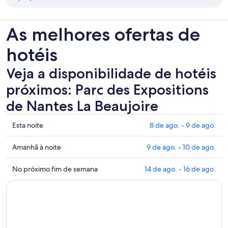
As melhores ofertas de
hotéis
Veja a disponibilidade de hotéis
próximos: Parc des Expositions
de Nantes La Beaujoire
Mostrar
Esta noite
8 de ago. - 9 de ago.
preços
perto
Mostrar
Amanhã à noite
9 de ago. - 10 de ago.
de
preços
Parc
perto
Mostrar
No próximo fim de semana
14 de ago. - 16 de ago.
des
de
preços
Expositions
Parc
perto
de
des
de
Nantes
Expositions
Parc
La
de
des