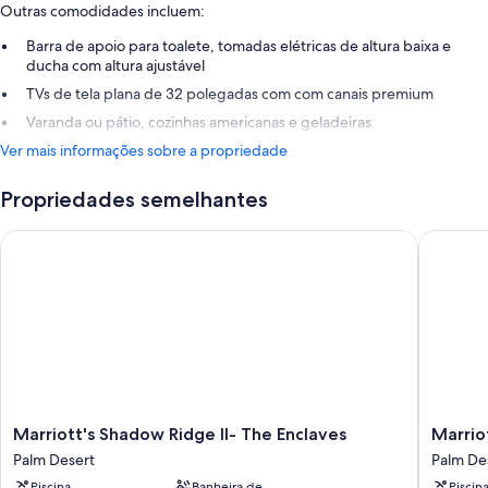
Outras comodidades incluem:
Barra de apoio para toalete, tomadas elétricas de altura baixa e
ducha com altura ajustável
TVs de tela plana de 32 polegadas com com canais premium
Varanda ou pátio, cozinhas americanas e geladeiras
Ver mais informações sobre a propriedade
Propriedades semelhantes
Marriott's Shadow Ridge II- The Enclaves
Marriott'
Marriott's
Marriott
Marriott's Shadow Ridge II- The Enclaves
Marriot
Shadow
Desert
Palm Desert
Palm De
Ridge
Springs
Piscina
Banheira de
Piscin