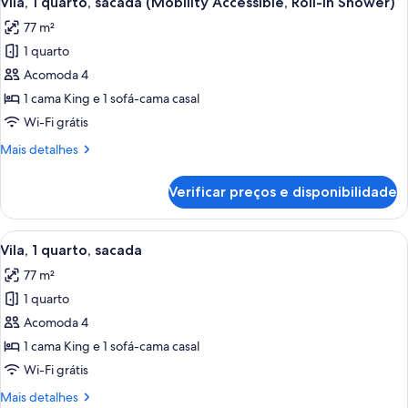
Vila, 1 quarto, sacada (Mobility Accessible, Roll-In Shower)
todas
(Hearing
77 m²
Accessible)
as
1 quarto
fotos
de
Acomoda 4
Vila,
1 cama King e 1 sofá-cama casal
1
Wi-Fi grátis
quarto,
Mais
Mais detalhes
sacada
detalhes
(Mobility
de
Verificar preços e disponibilidade
Vila,
Accessible,
1
Roll-
quarto,
Carrega
Quarto de hotel com área de refeições, 
In
5
sacada
Vila, 1 quarto, sacada
todas
Shower)
(Mobility
77 m²
Accessible,
as
Roll-
1 quarto
fotos
In
de
Acomoda 4
Shower)
Vila,
1 cama King e 1 sofá-cama casal
1
Wi-Fi grátis
quarto,
Mais
Mais detalhes
sacada