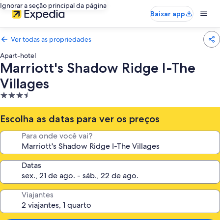
Ignorar a seção principal da página
Baixar app
Ver todas as propriedades
Apart-hotel
Marriott's Shadow Ridge I-The
Villages
Propriedade
3.5
estrelas
Escolha as datas para ver os preços
Para onde você vai?
Datas
Viajantes