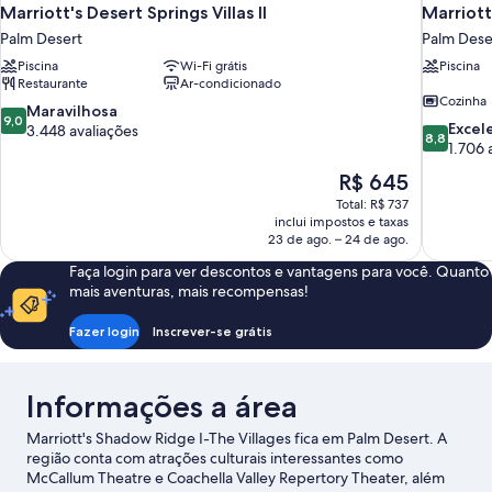
Marriott's Desert Springs Villas II
Marriott
Palm Desert
Palm Dese
Piscina
Wi-Fi grátis
Piscina
Restaurante
Ar-condicionado
Cozinha
9.0
Maravilhosa
9,0
8.8
Excel
de
3.448 avaliações
8,8
de
1.706 
10,
10,
Maravilhosa,
O
R$ 645
Excelente
3.448
preço
Total: R$ 737
1.706
avaliações
é
inclui impostos e taxas
avaliações
de
23 de ago. – 24 de ago.
R$ 645
Faça login para ver descontos e vantagens para você. Quanto
mais aventuras, mais recompensas!
Fazer login
Inscrever-se grátis
Informações a área
Marriott's Shadow Ridge I-The Villages fica em Palm Desert. A
região conta com atrações culturais interessantes como
McCallum Theatre e Coachella Valley Repertory Theater, além