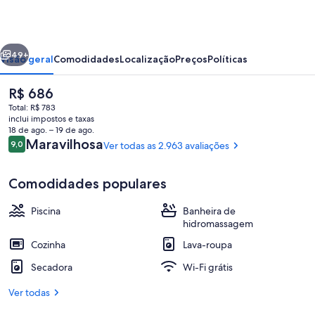
Ridge
I-
erior
Próximo
The
49+
Visão geral
Comodidades
Localização
Preços
Políticas
Villages
O
R$ 686
preço
Total: R$ 783
atual
inclui impostos e taxas
é
18 de ago. – 19 de ago.
R$ 686
Avaliações
Maravilhosa
9,0
Ver todas as 2.963 avaliações
9,0 de 10
Comodidades populares
Fachada
Piscina
Banheira de
hidromassagem
Cozinha
Lava-roupa
Secadora
Wi-Fi grátis
Ver todas