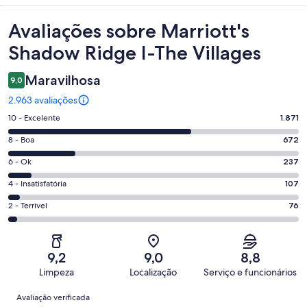
Avaliações
Avaliações sobre Marriott's
Shadow Ridge I-The Villages
Maravilhosa
9,0
2.963 avaliações
Nota
10 - Excelente
1.871
10
Nota
8 - Boa
672
-
8
Excelente.
Nota
6 - Ok
237
-
1871
6
Boa.
Nota
4 - Insatisfatória
107
de
-
672
4
2963
Ok.
Nota
2 - Terrível
76
de
-
avaliações
237
2
2963
Insatisfatória.
de
-
avaliações
107
2963
Terrível.
de
9,2
9,0
8,8
avaliações
76
2963
Limpeza
Localização
Serviço e funcionários
de
avaliações
Avaliações
2963
Avaliação verificada