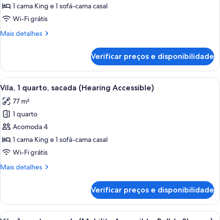
Quarto,
1 cama King e 1 sofá-cama casal
1
Wi-Fi grátis
cama
Mais
Mais detalhes
King
detalhes
e
de
Verificar preços e disponibilidade
Quarto,
sofá-
1
cama
cama
Carrega
Quarto de hotel com área de refeições, 
(Hearing
5
King
Vila, 1 quarto, sacada (Hearing Accessible)
todas
Accessible)
e
77 m²
sofá-
as
cama
1 quarto
fotos
(Hearing
de
Acomoda 4
Accessible)
Vila,
1 cama King e 1 sofá-cama casal
1
Wi-Fi grátis
quarto,
Mais
Mais detalhes
sacada
detalhes
(Hearing
de
Verificar preços e disponibilidade
Vila,
Accessible)
1
quarto,
Carrega
Quarto de hotel com área de refeições, 
5
sacada