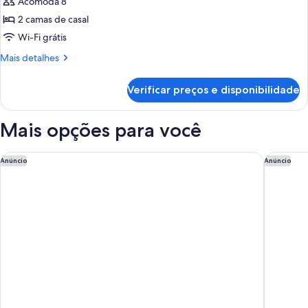
de
Acomoda 8
Vila,
2 camas de casal
2
Wi-Fi grátis
quartos,
Mais
Mais detalhes
sacada
detalhes
de
Verificar preços e disponibilidade
Vila,
2
quartos,
Mais opções para você
sacada
Marriott's Desert Springs Villas II
Marriott
Anúncio
Anúncio