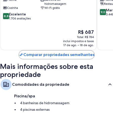
II-
Villas
hidromassagem
Restau
The
II
Cozinha
Wi-Fi grátis
Enclaves
Palm
9.0
Mar
9,0
8.8
Palm
Excelente
Desert
de
3.448
8,8
de
Desert
1.706 avaliações
10,
10,
Maravilh
Excelente,
3.448
O
R$ 687
1.706
avaliaçõ
preço
avaliações
Total: R$ 784
é
inclui impostos e taxas
de
17 de ago. – 18 de ago.
R$ 687
Comparar propriedades semelhantes
Mais informações sobre esta
propriedade
Comodidades da propriedade
Piscina/spa
4 banheiras de hidromassagem
4 piscinas externas