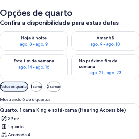
Opções de quarto
Confira a disponibilidade para estas datas
Verifica a disponibilidade para esta noite, ago. 8 - ago. 9
Verifica a disponibilidade par
Hoje à noite
Amanhã
ago. 8 - ago. 9
ago. 9 - ago. 10
Verifica a disponibilidade para este fim de semana, ago. 14 - a
Verifica a disponibilidade par
Este fim de semana
No próximo fim de
semana
ago. 14 - ago. 16
ago. 21 - ago. 23
Filtros
Todos os quartos
1 cama
2 camas
disponíveis
para
Mostrando 6 de 6 quartos
os
Carrega
Quarto de hotel com uma cama grande,
3
Quarto, 1 cama King e sofá-cama (Hearing Accessible)
quartos
todas
39 m²
as
1 quarto
fotos
de
Acomoda 4