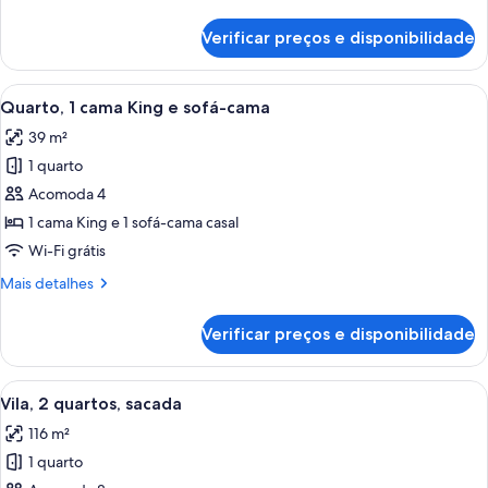
detalhes
de
Verificar preços e disponibilidade
Vila,
1
quarto,
Carrega
Quarto de hotel com uma cama grande,
3
sacada
Quarto, 1 cama King e sofá-cama
todas
39 m²
as
1 quarto
fotos
de
Acomoda 4
Quarto,
1 cama King e 1 sofá-cama casal
1
Wi-Fi grátis
cama
Mais
Mais detalhes
King
detalhes
e
de
Verificar preços e disponibilidade
Quarto,
sofá-
1
cama
cama
Carrega
Quarto de hotel com área de refeições, 
8
King
Vila, 2 quartos, sacada
todas
e
116 m²
sofá-
as
cama
1 quarto
fotos