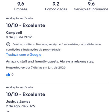
380
Terrível.
de
9,6
9,2
9,6
avaliações
4
380
Limpeza
Comodidades
Serviço e funcionários
de
avaliações
Avaliações
380
Avaliação verificada
avaliações
10/10 - Excelente
Campbell
9 de jul. de 2026
Pontos positivos: Limpeza, serviço e funcionários, comodidades e
condições e instalações da propriedade
Traduzir com o Google
Amazing staff and friendly guests. Always a relaxing stay.
Hospedou-se por 7 diárias em jun. de 2026
0
Avaliação verificada
10/10 - Excelente
Joshua James
2 de ago. de 2026