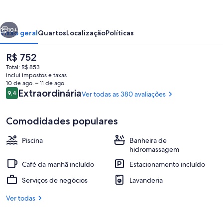
-
A
erior
Próximo
Modern
10+
Visão geral
Quartos
Localização
Políticas
Gay
O
R$ 752
Men's
preço
Total: R$ 853
Resort
atual
inclui impostos e taxas
é
10 de ago. – 11 de ago.
R$ 752
Avaliações
Extraordinária
9,4
Ver todas as 380 avaliações
9,4 de 10
Comodidades populares
Saguão
Piscina
Banheira de
hidromassagem
Café da manhã incluído
Estacionamento incluído
Serviços de negócios
Lavanderia
Ver todas