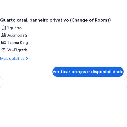
Quarto casal, banheiro privativo (Change of Rooms)
1 quarto
Acomoda 2
1 cama King
Wi-Fi grátis
Mais
Mais detalhes
detalhes
de
Verificar preços e disponibilidade
Quarto
casal,
banheiro
privativo
(Change
of
Rooms)