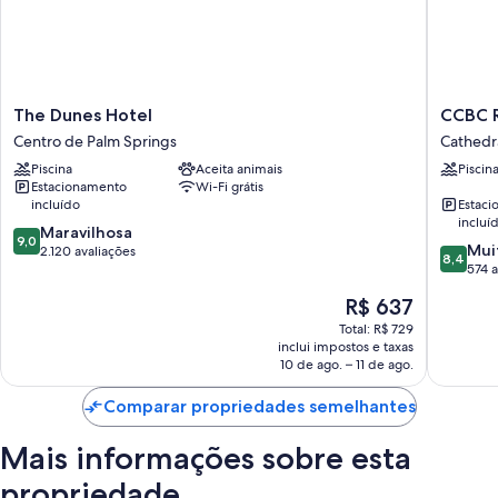
The
CCBC
The Dunes Hotel
CCBC R
Dunes
Resort
Centro de Palm Springs
Cathedra
Hotel
Hotel
Piscina
Aceita animais
Piscin
Centro
-
Estacionamento
Wi-Fi grátis
de
A
incluído
Estac
Palm
Gay
incluí
9.0
Springs
Maravilhosa
Men's
9,0
8.4
Mui
de
2.120 avaliações
Resort
8,4
de
574 a
10,
Cathedr
10,
Maravilhosa,
City
O
R$ 637
Muito
2.120
Cove
preço
boa,
Total: R$ 729
avaliações
é
inclui impostos e taxas
574
de
10 de ago. – 11 de ago.
avaliaçõ
R$ 637
Comparar propriedades semelhantes
Mais informações sobre esta
propriedade