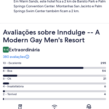
Em Warm Sands, este hotel fica a 2 km de Baristo Park e Palm
Springs Convention Center. Montanhas San Jacinto e Palm
Springs Swim Center também ficam a 2 km.
Avaliações
Avaliações sobre Inndulge -- A
Modern Gay Men's Resort
Extraordinária
9,4
380 avaliações
Nota
10 - Excelente
295
10
Nota
8 - Boa
54
-
8
Excelente.
Nota
6 - Ok
21
-
295
6
Boa.
Nota
4 - Insatisfatória
6
de
-
54
4
380
Ok.
Nota
2 - Terrível
4
de
-
avaliações
21
2
380
Insatisfatória.
de
-
avaliações
6