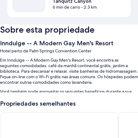
Tahquitz Canyon
6 min de carro
- 2.3 km
Sobre esta propriedade
Inndulge -- A Modern Gay Men's Resort
Hotel perto de Palm Springs Convention Center
Em Inndulge -- A Modern Gay Men's Resort, você encontra as
seguintes comodidades: café da manhã continental grátis, jardim e
biblioteca. Para descansar e relaxar, visite banheiras de hidromassagem.
Fique on-line com o Wi-Fi grátis nas áreas comuns. Os hóspedes podem
encontrar outras comodidades como lavanderia.
Você também pode aproveitar os seguintes benefícios durante a sua
estadia:
Propriedades semelhantes
Uma piscina externa
The Dunes Hotel
CCBC Res
Estacionamento sem manobrista grátis
Computadores, equipe multilíngue e áreas para não fumantes