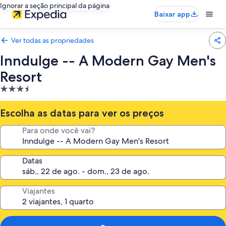
Ignorar a seção principal da página
Baixar app
Ver todas as propriedades
Inndulge -- A Modern Gay Men's
Resort
Propriedade
3.5
estrelas
Escolha as datas para ver os preços
Para onde você vai?
Datas
Viajantes