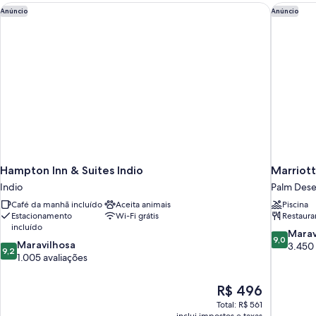
Hotel
Hampton Inn & Suites Indio
Marriott'
Anúncio
Anúncio
Room
Stay)
Hampton Inn & Suites Indio
Marriott'
Indio
Palm Dese
Café da manhã incluído
Aceita animais
Piscina
Estacionamento
Wi-Fi grátis
Restaura
incluído
9.0
Marav
9,0
9.2
Maravilhosa
de
3.450 
9,2
de
1.005 avaliações
10,
10,
Maravilhos
Maravilhosa,
3.450
O
R$ 496
1.005
avaliações
preço
Total: R$ 561
avaliações
é