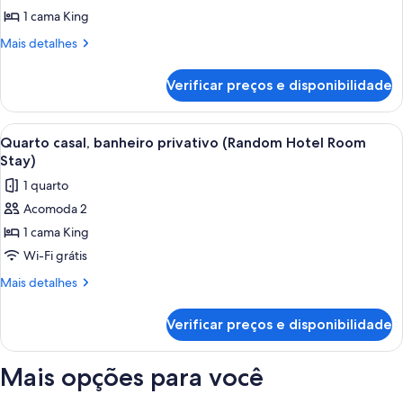
piscina
de
1 cama King
(One
Quarto
Bedroom
Mais
Mais detalhes
Suite)
casal,
detalhes
de
banheiro
Verificar preços e disponibilidade
Quarto
privativo
casal,
(Random
banheiro
Carrega
Cozinha moderna com ilha central, áre
4
Hotel
privativo
Quarto casal, banheiro privativo (Random Hotel Room
todas
(Random
Room)
Stay)
Hotel
as
1 quarto
Room)
fotos
Acomoda 2
de
1 cama King
Quarto
casal,
Wi-Fi grátis
banheiro
Mais
Mais detalhes
privativo
detalhes
de
(Random
Verificar preços e disponibilidade
Quarto
Hotel
casal,
Room
banheiro
Mais opções para você
Stay)
privativo
(Random