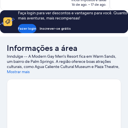
inclui impostos e taxas
de
16 de ago. – 17 de ago.
R$ 496
Faça login para ver descontos e vantagens para você. Quanto
mais aventuras, mais recompensas!
Fazer login
Inscrever-se grátis
Informações a área
Inndulge -- A Modern Gay Men's Resort fica em Warm Sands,
um bairro de Palm Springs. A região oferece boas atrações
culturais, como Agua Caliente Cultural Museum e Plaza Theatre,
e também opções para quem deseja fazer compras em Plaza de
Mostrar mais
las Flores Shopping Center e Rimrock Shopping Center. Assista a
um evento ou a um jogo em Agua Caliente Casino e reserve um
tempo para conhecer Palm Springs Convention Center, uma das
atrações imperdíveis desta área.
Confira nosso guia de viagem
sobre Palm Springs.