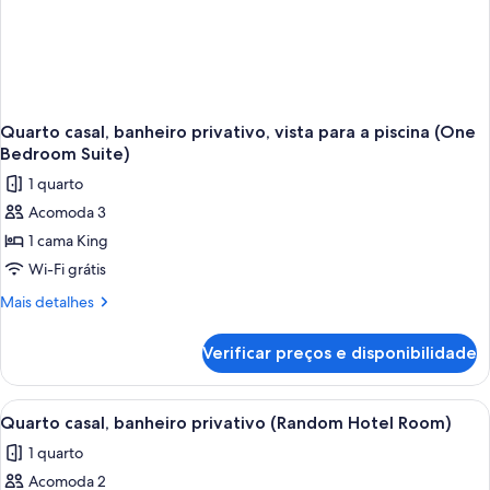
Quarto casal, banheiro privativo, vista para a piscina (One
Bedroom Suite)
1 quarto
Acomoda 3
1 cama King
Wi-Fi grátis
Mais
Mais detalhes
detalhes
de
Verificar preços e disponibilidade
Quarto
casal,
banheiro
Carrega
Cozinha moderna com ilha central, áre
4
privativo,
Quarto casal, banheiro privativo (Random Hotel Room)
todas
vista
1 quarto
para
as
a
Acomoda 2
fotos