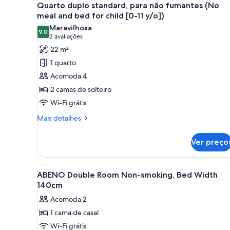
15
para
Quarto duplo standard, para não fumantes (No
for
todas
não
meal and bed for child [0-11 y/o])
child
fumantes
as
Maravilhosa
[0-
(No
9,0
fotos
9,0 de 10
(2
2 avaliações
meal
11
de
avaliações)
22 m²
and
y/o])
Quarto
bed
1 quarto
for
duplo
Acomoda 4
child
standard,
[0-
2 camas de solteiro
para
11
Wi-Fi grátis
não
y/o])
fumantes
Mais
Mais detalhes
detalhes
(No
de
meal
Ver preço
Quarto
and
duplo
bed
standard,
Carrega
Quarto de hotel com cama, tele
1
para
ABENO Double Room Non-smoking, Bed Width
for
todas
não
140cm
child
fumantes
as
[0-
Acomoda 2
(No
fotos
meal
11
1 cama de casal
de
and
y/o])
Wi-Fi grátis
ABENO
bed