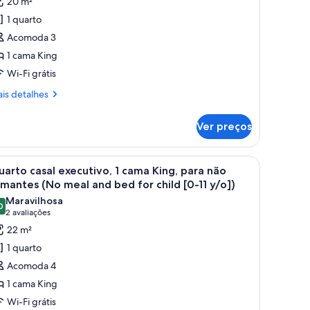
20 m²
uarto
1 quarto
asal
Acomoda 3
uperior,
1 cama King
ara
Wi-Fi grátis
umantes
180cm
is
is detalhes
talhes
ed,
o
Ver preços
arto
eal
sal
perior,
, cadeira e televisão.
arrega
Quarto de hotel com cama grande, mesas de ca
18
ra
arto casal executivo, 1 cama King, para não
ed
odas
mantes
mantes (No meal and bed for child [0-11 y/o])
or
80cm
s
Maravilhosa
-
d,
0
otos
9,0 de 10
(2
2 avaliações
o
e
avaliações)
22 m²
al
/o)
uarto
1 quarto
ed
asal
Acomoda 4
r
xecutivo,
1 cama King
Wi-Fi grátis
ama
o)