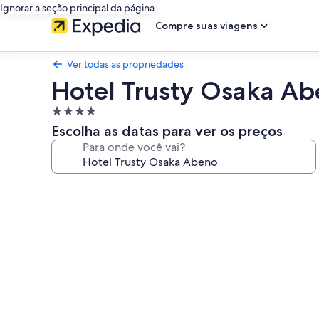
Ignorar a seção principal da página
Compre suas viagens
Ver todas as propriedades
Hotel Trusty Osaka A
Propriedade
4.0
Escolha as datas para ver os preços
estrelas
Para onde você vai?
Galeria
de
fotos
de
Hotel
Trusty
Osaka