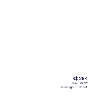
Saguão
O
R$ 284
preço
Total: R$ 312
atual
31 de ago. – 1 de set.
Ponto de interesse
é
R$ 284