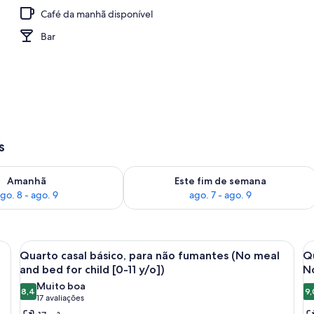
Café da manhã disponível
Bar
s
go. 8
ponibilidade para amanhã, ago. 8 - ago. 9
Verifica a disponibilidade para este f
Amanhã
Este fim de semana
go. 8 - ago. 9
ago. 7 - ago. 9
 grande, uma escrivaninha com televisão e uma cadeira.
Carrega
Quarto de hotel com cama, escrivaninha
C
16
Quarto casal básico, para não fumantes (No meal
Qu
todas
t
and bed for child [0-11 y/o])
No
as
a
Muito boa
8,4
9,
fotos
f
8,4 de 10
(17
17 avaliações
de
d
avaliações)