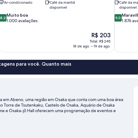
Ar-condicionado
Café da manhã
Café da m
disponível
disponível
8.2
9.0
Muito boa
Maravil
8,2
9,0
de
de
1.000 avaliações
1.876 av
10,
10,
Muito
Maravilhosa,
O
R$ 203
boa,
1.876
preço
Total: R$ 245
1.000
avaliações
é
18 de ago. – 19 de ago.
avaliações
de
R$ 203
ntagens para você. Quanto mais
fica em Abeno, uma região em Osaka que conta com uma boa área
são Torre de Tsutenkaku, Castelo de Osaka, Aquário de Osaka
ome e Osaka-jō Hall oferecem uma programação de eventos e