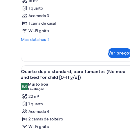
16 m²
Quarto
1 quarto
casal
Acomoda 3
econômico,
1 cama de casal
para
Wi-Fi grátis
fumantes
(No
Mais
Mais detalhes
detalhes
meal
de
and
Ver preço
Quarto
bed
casal
for
econômico,
Carrega
Quarto de hotel com duas camas
19
para
Quarto duplo standard, para fumantes (No meal
child
todas
fumantes
and bed for child [0-11 y/o])
[0-
(No
as
Muito boa
11
meal
8,0
fotos
8,0 de 10
(1
1 avaliação
and
y/o])
de
avaliação)
22 m²
bed
Quarto
for
1 quarto
child
duplo
Acomoda 4
[0-
standard,
11
2 camas de solteiro
para
y/o])
Wi-Fi grátis
fumantes