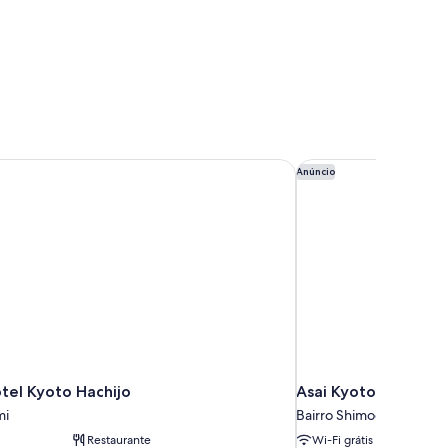
el Kyoto Hachijo
Asai Kyoto Shijo Hot
Anúncio
tel Kyoto Hachijo
Asai Kyoto Shijo Hot
mi
Bairro Shimogyo
Restaurante
Wi-Fi grátis