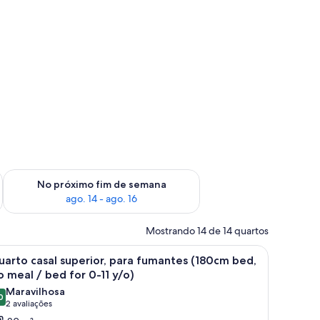
im de semana, ago. 7 - ago. 9
Verifica a disponibilidade para o próximo fim de semana, ago.
No próximo fim de semana
ago. 14 - ago. 16
Mostrando 14 de 14 quartos
, cadeira, televisão e janela.
arrega
Quarto de hotel com cama, televisão, secretári
16
arto casal superior, para fumantes (180cm bed,
odas
 meal / bed for 0-11 y/o)
s
Maravilhosa
0
otos
9,0 de 10
(2
2 avaliações
e
avaliações)