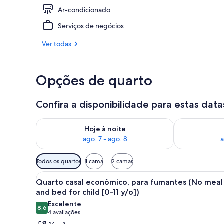
Ar-condicionado
Recepção
Serviços de negócios
Ver todas
Opções de quarto
Confira a disponibilidade para estas data
Verifica a disponibilidade para esta noite, ago. 7 - a
Verifica a dis
Hoje à noite
ago. 7 - ago. 8
a
Filtros
Todos os quartos
1 cama
2 camas
disponíveis
Carrega
Quarto de hotel com uma cama
para
16
Quarto casal econômico, para fumantes (No meal
todas
os
and bed for child [0-11 y/o])
as
quartos
Excelente
8,6
fotos
8,6 de 10
(4
4 avaliações
de
avaliações)