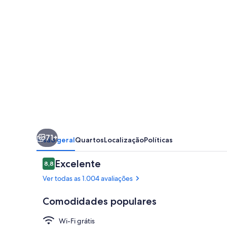
Abeno
71+
Visão geral
Quartos
Localização
Políticas
Avaliações
Excelente
8,8
8,8 de 10
Ver todas as 1.004 avaliações
Comodidades populares
Wi-Fi grátis