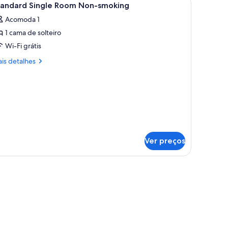
1
ra
tandard Single Room Non-smoking
odas
o
ed
Acomoda 1
mantes
s
or
30cm
1 cama de solteiro
otos
d,
-
e
Wi-Fi grátis
o
tandard
al
is
is detalhes
/o)
ingle
talhes
ed
oom
r
andard
on-
ngle
moking
oom
o)
n-
oking
Ver preços
eceira, abajur e televisão.