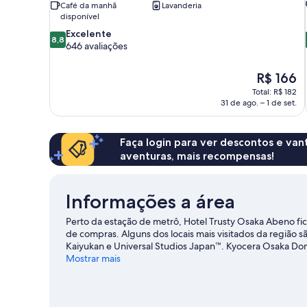
Café da manhã
Lavanderia
disponível
8.8
Excelente
8,8
de
646 avaliações
10,
Excelente,
O
R$ 166
646
preço
Total: R$ 182
avaliações
é
31 de ago. – 1 de set.
de
R$ 166
Faça login para ver descontos e va
aventuras, mais recompensas!
Informações a área
Perto da estação de metrô, Hotel Trusty Osaka Abeno 
de compras. Alguns dos locais mais visitados da região 
Kaiyukan e Universal Studios Japan™. Kyocera Osaka D
jogos.
Mostrar mais
Confira nosso guia de viagem sobre Osaka.