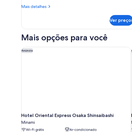
for
Double
Mais
Mais detalhes
child
detalhes
Room
[0-
de
Non-
Ver preço
11
ABENO
smoking,
y/o])
Double
Bed
Room
Mais opções para você
Non-
Width
smoking,
140cm
Bed
Hotel Oriental Express Osaka Shinsaibashi
Anúncio
Width
140cm
Hotel Oriental Express Osaka Shinsaibashi
Minami
Wi-Fi grátis
Ar-condicionado