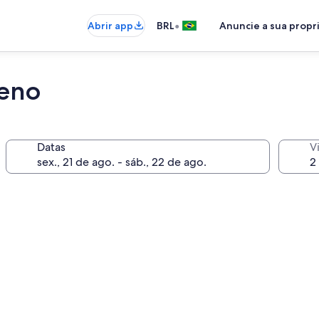
•
Abrir app
BRL
Anuncie a sua prop
beno
Datas
V