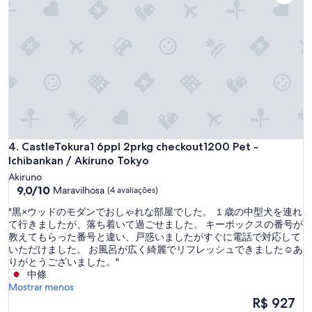
宿
u
で
n
す
i
。
c
オ
a
ー
t
ナ
i
ー
o
夫
n
婦
w
も
i
い
CastleTokura1 6ppl 2prkg checkout1200 Pet - Ichibankan / A
4. CastleTokura1 6ppl 2prkg checkout1200 Pet -
t
い
Ichibankan / Akiruno Tokyo
h
方
t
Akiruno
で
h
9.0
9,0/10
Maravilhosa
(4 avaliações)
し
e
de
た
"
"黒×ウッドのモダンでおしゃれな部屋でした。 １歳の中型犬を連れ
l
10,
。
黒
て行きましたが、落ち着いて過ごせました。 キーボックスの番号が
o
Maravilhosa,
"
×
教えてもらった番号と違い、戸惑いましたがすぐに電話で対応して
v
(4
ウ
いただけました。 お風呂が広く綺麗でリフレッシュできました☺︎あ
e
avaliações)
ッ
りがとうございました。"
l
ド
中條
y
の
Mostrar menos
h
モ
o
O
R$ 927
ダ