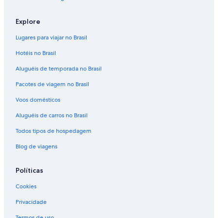
b
e
Explore
a
w
Lugares para viajar no Brasil
a
r
Hotéis no Brasil
e
o
Aluguéis de temporada no Brasil
f
Pacotes de viagem no Brasil
t
h
Voos domésticos
a
t
Aluguéis de carros no Brasil
.
"
Todos tipos de hospedagem
Blog de viagens
Políticas
Cookies
Privacidade
Termos de uso