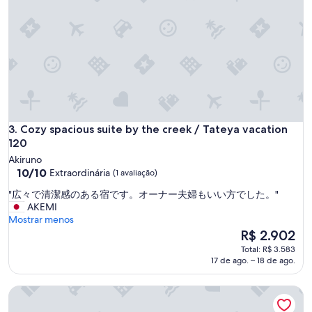
w
a
y
f
r
o
m
M
i
t
Cozy spacious suite by the creek / Tateya vacation 120
3. Cozy spacious suite by the creek / Tateya vacation
a
120
k
Akiruno
e
10.0
10/10
Extraordinária
s
(1 avaliação)
de
t
"
"広々で清潔感のある宿です。オーナー夫婦もいい方でした。"
10,
a
広
AKEMI
Extraordinária,
t
々
Mostrar menos
(1
i
で
O
R$ 2.902
avaliação)
o
清
preço
n
Total: R$ 3.583
潔
é
.
17 de ago. – 18 de ago.
感
de
C
の
R$ 2.902
o
CastleTokura1 6ppl 2prkg checkout1200 Pet - Ichibankan / A
あ
m
る
m