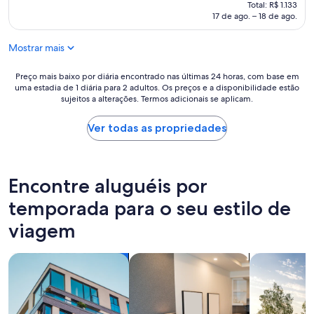
s
preço
Total: R$ 1.133
ン
t
é
17 de ago. – 18 de ago.
で
w
de
お
a
R$ 927
Mostrar mais
し
s
ゃ
e
れ
f
Preço
Preço mais baixo por diária encontrado nas últimas 24 horas, com base em
な
uma estadia de 1 diária para 2 adultos. Os preços e a disponibilidade estão
f
mais
sujeitos a alterações. Termos adicionais se aplicam.
部
i
baixo
屋
c
por
で
i
diária
Ver todas as propriedades
し
e
encontrado
た
n
nas
。
t
últimas
１
u
24
Encontre aluguéis por
歳
s
horas,
の
i
com
temporada para o seu estilo de
中
n
base
viagem
型
g
em
犬
g
uma
を
o
estadia
buscar apartamentos
buscar apart-hotéis
Busca casas
連
o
de
れ
g
1
て
l
diária
行
e
para