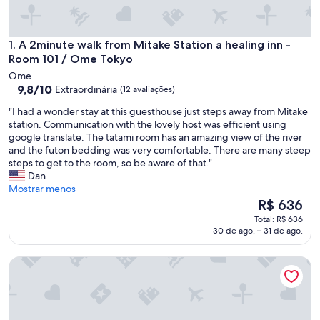
A 2minute walk from Mitake Station a healing inn - Room 1
1. A 2minute walk from Mitake Station a healing inn -
Room 101 / Ome Tokyo
Ome
9.8
9,8/10
Extraordinária
(12 avaliações)
de
"
"I had a wonder stay at this guesthouse just steps away from Mitake
10,
I
station. Communication with the lovely host was efficient using
Extraordinária,
h
google translate. The tatami room has an amazing view of the river
(12
a
and the futon bedding was very comfortable. There are many steep
avaliações)
d
steps to get to the room, so be aware of that."
a
Dan
w
Mostrar menos
o
O
R$ 636
n
preço
Total: R$ 636
d
é
30 de ago. – 31 de ago.
e
de
r
R$ 636
A 2minute walk from Mitake Station a healing inn - Room 1
s
t
a
y
a