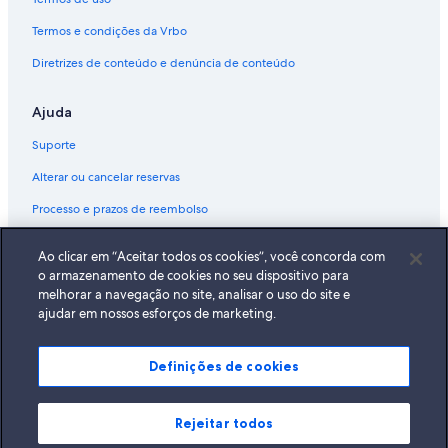
Termos e condições da Vrbo
Diretrizes de conteúdo e denúncia de conteúdo
Ajuda
Suporte
Alterar ou cancelar reservas
Processo e prazos de reembolso
Reserve um voo usando um crédito da companhia aérea
Ao clicar em “Aceitar todos os cookies”, você concorda com
Documentos para viagens internacionais
o armazenamento de cookies no seu dispositivo para
melhorar a navegação no site, analisar o uso do site e
ajudar em nossos esforços de marketing.
Definições de cookies
A Expedia, Inc. não se responsabiliza pelo conteúdo dos sites externos.
© 2026 Expedia, Inc., uma empresa do Expedia Group. Todos os direitos
reservados Expedia e o logotipo da Expedia são marcas registradas da
Expedia, Inc.
Rejeitar todos