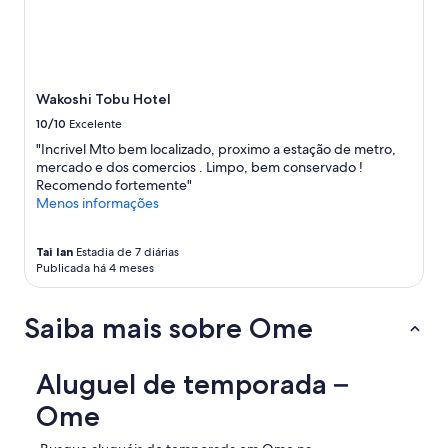
番
s
号
a
が
n
教
a
え
m
て
a
Wakoshi Tobu Hotel
も
z
10/10
Excelente
ら
i
っ
n
"Incrivel Mto bem localizado, proximo a estação de metro,
た
g
mercado e dos comercios . Limpo, bem conservado !
番
v
Recomendo fortemente"
号
i
Menos informações
と
e
違
w
Tai lan
Estadia de 7 diárias
い
o
Publicada há 4 meses
、
f
戸
t
惑
h
Saiba mais sobre Ome
い
e
ま
r
し
i
Aluguel de temporada –
た
v
が
e
Ome
す
r
ぐ
a