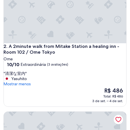
t
t
h
i
s
g
u
e
s
A 2minute walk from Mitake Station a healing inn - Room 1
2. A 2minute walk from Mitake Station a healing inn -
t
Room 102 / Ome Tokyo
h
Ome
o
10.0
10/10
Extraordinária
(3 avaliações)
u
de
s
"
"清潔な室内"
10,
e
清
Yasuhito
Extraordinária,
j
潔
Mostrar menos
(3
u
な
O
R$ 486
avaliações)
s
室
preço
Total: R$ 486
t
内
é
3 de set. – 4 de set.
s
"
de
t
R$ 486
e
Cozy spacious suite by the creek / Tateya vacation 120
p
s
a