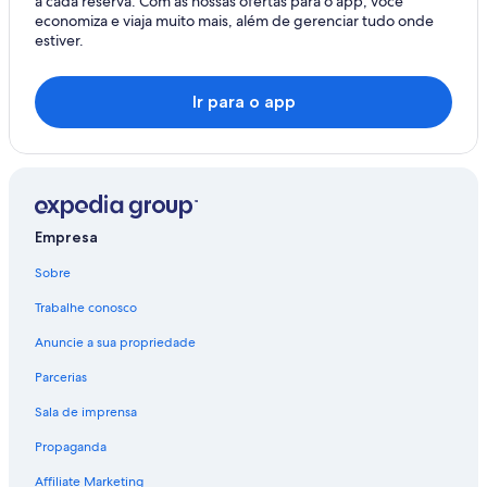
a cada reserva. Com as nossas ofertas para o app, você
e
economiza e viaja muito mais, além de gerenciar tudo onde
e
estiver.
p
s
t
Ir para o app
e
p
s
t
o
g
e
Empresa
t
t
Sobre
o
t
Trabalhe conosco
h
Anuncie a sua propriedade
e
r
Parcerias
o
o
Sala de imprensa
m
,
Propaganda
s
o
Affiliate Marketing