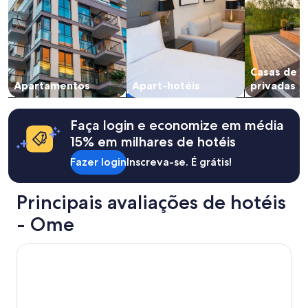
き
t
2
ま
r
adultos.
し
a
Os
た
n
preços
が
s
e
、
l
a
Casas de 
落
a
disponibilidade
Apartamentos
Apart-hotéis
privadas
ち
t
estão
着
e
sujeitos
い
.
a
Faça login e economize em média
て
T
alterações.
過
h
Termos
15% em milhares de hotéis
ご
e
adicionais
せ
Fazer login
Inscreva-se. É grátis!
t
se
ま
a
aplicam.
し
t
Principais avaliações de hotéis
た
a
。
m
- Ome
キ
i
ー
r
ボ
Wakoshi Tobu Hotel
o
ッ
o
ク
m
ス
h
の
a