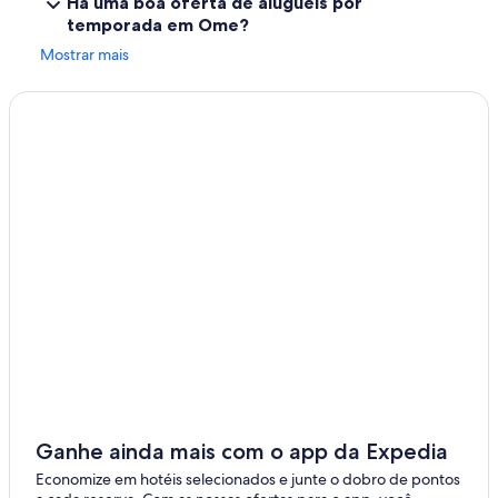
Há uma boa oferta de aluguéis por
リ
o
temporada em Ome?
フ
m
レ
f
Mostrar mais
ッ
o
シ
r
ュ
t
で
a
き
b
ま
l
し
e
た
.
☺︎
T
あ
h
り
e
が
r
と
e
う
a
ご
r
ざ
e
い
m
ま
a
し
n
Ganhe ainda mais com o app da Expedia
た
y
。
s
Economize em hotéis selecionados e junte o dobro de pontos
"
t