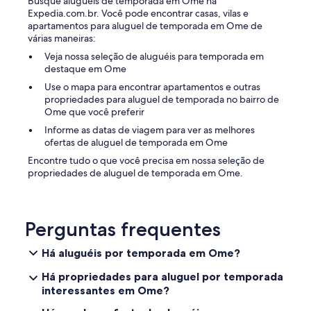
Busque aluguéis de temporada em Ome na
に
n
Expedia.com.br. Você pode encontrar casas, vilas e
電
d
apartamentos para aluguel de temporada em Ome de
話
t
várias maneiras:
で
h
対
e
Veja nossa seleção de aluguéis para temporada em
応
f
destaque em Ome
し
u
Use o mapa para encontrar apartamentos e outras
て
t
propriedades para aluguel de temporada no bairro de
い
o
Ome que você preferir
た
n
だ
b
Informe as datas de viagem para ver as melhores
け
e
ofertas de aluguel de temporada em Ome
ま
d
Encontre tudo o que você precisa em nossa seleção de
し
d
propriedades de aluguel de temporada em Ome.
た
i
。
n
お
g
風
w
Perguntas frequentes
呂
a
が
s
Há aluguéis por temporada em Ome?
広
v
く
e
Há propriedades para aluguel por temporada
綺
r
interessantes em Ome?
麗
y
で
c