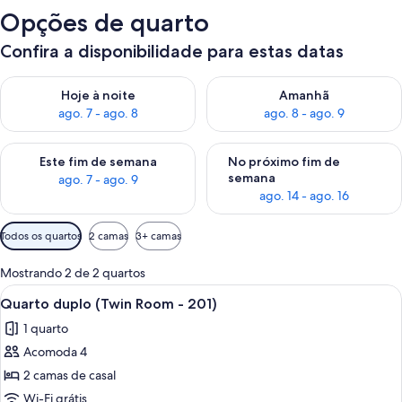
Opções de quarto
Confira a disponibilidade para estas datas
Verifica a disponibilidade para esta noite, ago. 7 - ago. 8
Verifica a disponibilidade par
Hoje à noite
Amanhã
ago. 7 - ago. 8
ago. 8 - ago. 9
Verifica a disponibilidade para este fim de semana, ago. 7 - ag
Verifica a disponibilidade par
Este fim de semana
No próximo fim de
semana
ago. 7 - ago. 9
ago. 14 - ago. 16
Filtros
Todos os quartos
2 camas
3+ camas
disponíveis
para
Mostrando 2 de 2 quartos
os
Carrega
Quarto de hotel com duas camas, uma 
7
Quarto duplo (Twin Room - 201)
quartos
todas
1 quarto
as
Acomoda 4
fotos
de
2 camas de casal
Quarto
Wi-Fi grátis