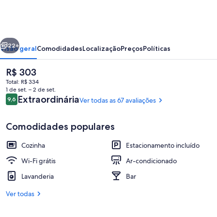
erior
Próximo
22+
Visão geral
Comodidades
Localização
Preços
Políticas
O
R$ 303
preço
Total: R$ 334
atual
1 de set. – 2 de set.
é
Avaliações
Extraordinária
9,6
Ver todas as 67 avaliações
9,6 de 10
R$ 303
Comodidades populares
Cozinha
Estacionamento incluído
Apartamento (Quadruple Room - 301) |
Wi-Fi grátis
Ar-condicionado
Lavanderia
Bar
Ver todas