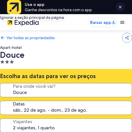
Use o app
Ganhe descontos na hora com o app
Ignorar a seção principal da página
Baixar app
Ver todas as propriedades
Apart-hotel
Douce
Propriedade
3.0
estrelas
Escolha as datas para ver os preços
Para onde você vai?
Datas
Viajantes