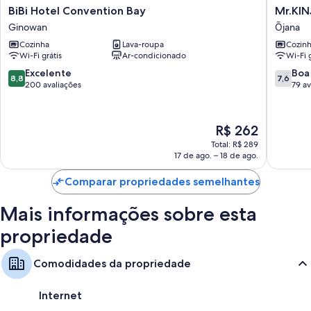
BiBi
Mr.KIN
BiBi Hotel Convention Bay
Mr.KI
Hotel
in
Ginowan
Ōjana
Convention
UCHID
Cozinha
Lava-roupa
Cozin
Bay
Ōjana
Wi-Fi grátis
Ar-condicionado
Wi-Fi g
Ginowan
8.8
7.6
Excelente
Boa
8,8
7,6
de
de
200 avaliações
79 av
10,
10,
Excelente,
Boa,
200
79
O
R$ 262
avaliações
avaliaçõ
preço
Total: R$ 289
é
17 de ago. – 18 de ago.
de
R$ 262
Comparar propriedades semelhantes
Mais informações sobre esta
propriedade
Comodidades da propriedade
Internet