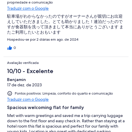
propriedade e comunicação
Traduzir com o Google
駐車場がわからなかったのですがオーナーさんが親切にお出迎
えしていただきました。とても助かりました！連泊だったので
すが食器類を洗って頂きまして本当にありがとうございます ま
たご利用したいとおもいます
Hospedou-se por 2 diárias em ago. de 2024
0
Avaliação verificada
10/10 - Excelente
Benjamin
17 de dez. de 2023
Pontos positivos: Limpeza, conforto do quarto e comunicação
Traduzir com o Google
Spacious welcoming flat for family
Met with warm greetings and saved me a trip carrying luggage
down to the first floor and easy check in. Rather than staying at a
hotel room this flat is spacious and perfect for our family with
young kids. Location is also great with dedicated parking.