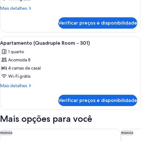
duplo
Mais
Mais detalhes
(Twin
detalhes
Room
de
Verificar preços e disponibilidade
Quarto
-
duplo
201)
(Twin
Carrega
Apartamento (Quadruple Room - 301) | 
7
Room
Apartamento (Quadruple Room - 301)
todas
-
1 quarto
201)
as
Acomoda 8
fotos
de
4 camas de casal
Apartamento
Wi-Fi grátis
(Quadruple
Mais
Mais detalhes
Room
detalhes
-
de
Verificar preços e disponibilidade
Apartamento
301)
(Quadruple
Room
Mais opções para você
-
301)
Okinawa Prince Hotel Ocean View Ginowan
JR KYUS
Anúncio
Anúncio