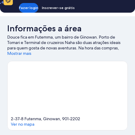
Fazer login
Inscrever-se grátis
Informações a área
Douce fica em Futemma, um bairro de Ginowan. Porto de
Tomari e Terminal de cruzeiros Naha são duas atrações ideais
para quem gosta de novas aventuras. Na hora das compras,
espaços como American Village e Aeon Mall Rycom são boas
Mostrar mais
opções. Assista a um evento ou a um jogo em Arena Okinawa e
reserve um tempo para conhecer Okinawa World, uma das
atrações imperdíveis desta área.
Confira nosso guia de viagem
sobre Ginowan.
Ver mais apart-hotéis - Ginowan
2-37-8 Futenma, Ginowan, 901-2202
Ver no mapa