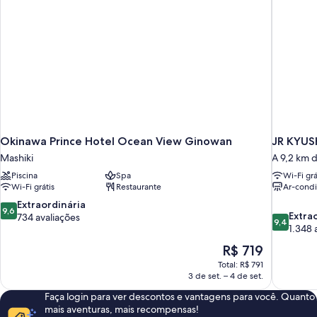
Okinawa Prince Hotel Ocean View Ginowan
JR KYUS
Mashiki
A 9,2 km 
Piscina
Spa
Wi-Fi grá
Wi-Fi grátis
Restaurante
Ar-cond
9.6
Extraordinária
9,6
9.4
Extra
de
734 avaliações
9,4
de
1.348 
10,
10,
Extraordinária,
O
R$ 719
Extraordin
734
preço
Total: R$ 791
1.348
avaliações
é
3 de set. – 4 de set.
avaliações
de
Faça login para ver descontos e vantagens para você. Quanto
R$ 719
mais aventuras, mais recompensas!