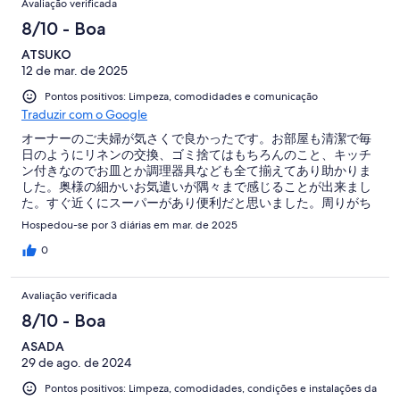
Avaliação verificada
8/10 - Boa
ATSUKO
12 de mar. de 2025
Pontos positivos: Limpeza, comodidades e comunicação
Traduzir com o Google
オーナーのご夫婦が気さくで良かったです。お部屋も清潔で毎
日のようにリネンの交換、ゴミ捨てはもちろんのこと、キッチ
ン付きなのでお皿とか調理器具なども全て揃えてあり助かりま
した。奥様の細かいお気遣いが隅々まで感じることが出来まし
た。すぐ近くにスーパーがあり便利だと思いました。周りがち
ょっと夜のお店があるので騒音が多少気になりましたが、心地
Hospedou-se por 3 diárias em mar. de 2025
よく過ごせました。
0
Avaliação verificada
8/10 - Boa
ASADA
29 de ago. de 2024
Pontos positivos: Limpeza, comodidades, condições e instalações da