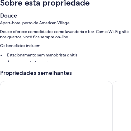
Sobre esta propriedade
Douce
Apart-hotel perto de American Village
Douce oferece comodidades como lavanderia e bar. Com o Wi-Fi grátis
nos quartos, você fica sempre on-line.
Os benefícios incluem:
Estacionamento sem manobrista grátis
Áreas para não fumantes
As avaliações positivas dos hóspedes mencionam as condições
Propriedades semelhantes
gerais da propriedade.
BiBi Hotel Convention Bay
Mr.KINJ
Características do quarto
Todos os quartos em Douce oferecem vantagens como ar-
condicionado, além de comodidades como Wi-Fi grátis.
Outras conveniências em todos os quartos são:
Chuveiros, bidês e produtos de toalete grátis
Cozinhas americanas, geladeiras e micro-ondas