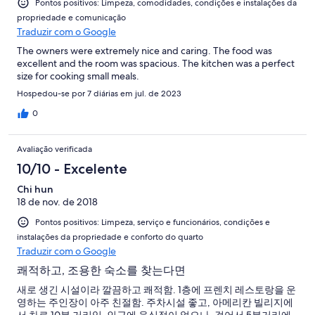
Pontos positivos: Limpeza, comodidades, condições e instalações da
propriedade e comunicação
Traduzir com o Google
The owners were extremely nice and caring. The food was
excellent and the room was spacious. The kitchen was a perfect
size for cooking small meals.
Hospedou-se por 7 diárias em jul. de 2023
0
Avaliação verificada
10/10 - Excelente
Chi hun
18 de nov. de 2018
Pontos positivos: Limpeza, serviço e funcionários, condições e
instalações da propriedade e conforto do quarto
Traduzir com o Google
쾌적하고, 조용한 숙소를 찾는다면
새로 생긴 시설이라 깔끔하고 쾌적함. 1층에 프렌치 레스토랑을 운
영하는 주인장이 아주 친절함. 주차시설 좋고, 아메리칸 빌리지에
서 차로 10분 거리임. 인근에 음식점이 없으나, 걸어서 5분거리에