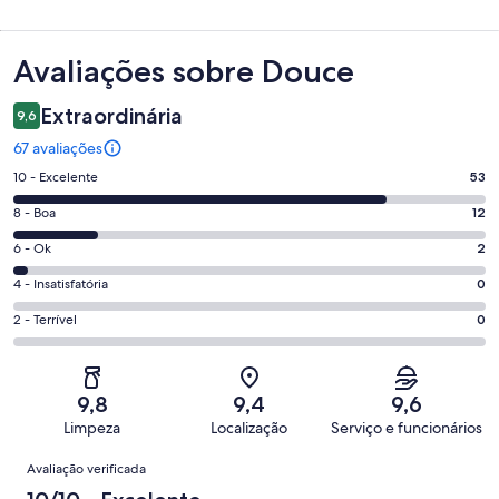
Avaliações
Avaliações sobre Douce
Extraordinária
9,6
67 avaliações
Nota
10 - Excelente
53
10
Nota
8 - Boa
12
-
8
Excelente.
Nota
6 - Ok
2
-
53
6
Boa.
Nota
4 - Insatisfatória
0
de
-
12
4
67
Ok.
Nota
2 - Terrível
0
de
-
avaliações
2
2
67
Insatisfatória.
de
-
avaliações
0
67
Terrível.
de
9,8
9,4
9,6
avaliações
0
67
Limpeza
Localização
Serviço e funcionários
de
avaliações
Avaliações
67
Avaliação verificada
avaliações