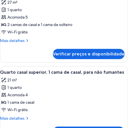
27 m²
casal,
as
para
1 quarto
fotos
não
de
Acomoda 5
fumantes
Quarto
2 camas de casal e 1 cama de solteiro
triplo,
Wi-Fi grátis
várias
Mais
Mais detalhes
camas,
detalhes
para
de
Verificar preços e disponibilidade
Quarto
não
triplo,
fumantes
várias
Carrega
Quarto de hotel com cama, escrivaninha
17
camas,
Quarto casal superior, 1 cama de casal, para não fumantes
todas
para
21 m²
não
as
fumantes
1 quarto
fotos
de
Acomoda 4
Quarto
1 cama de casal
casal
Wi-Fi grátis
superior,
Mais
Mais detalhes
1
detalhes