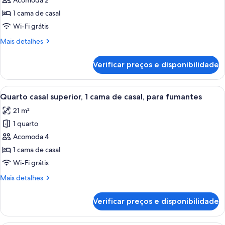
de
Acomoda 2
não
Quarto
fumantes
1 cama de casal
casal
Wi-Fi grátis
econômico,
Mais
Mais detalhes
1
detalhes
cama
de
Verificar preços e disponibilidade
Quarto
de
casal
casal,
econômico,
Carrega
Quarto de hotel com uma cama, poltron
para
11
1
Quarto casal superior, 1 cama de casal, para fumantes
todas
fumantes
cama
21 m²
de
as
casal,
1 quarto
fotos
para
de
Acomoda 4
fumantes
Quarto
1 cama de casal
casal
Wi-Fi grátis
superior,
Mais
Mais detalhes
1
detalhes
cama
de
Verificar preços e disponibilidade
Quarto
de
casal
casal,
superior,