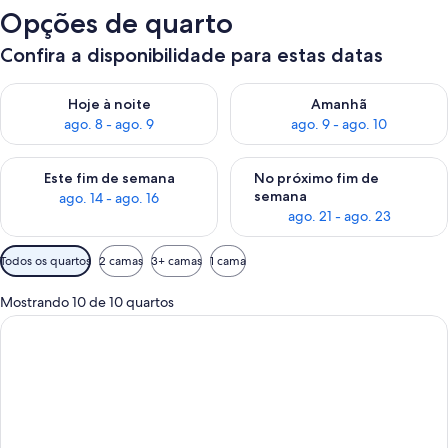
Opções de quarto
Confira a disponibilidade para estas datas
Verifica a disponibilidade para esta noite, ago. 8 - ago. 9
Verifica a disponibilidade par
Hoje à noite
Amanhã
ago. 8 - ago. 9
ago. 9 - ago. 10
Verifica a disponibilidade para este fim de semana, ago. 14 - a
Verifica a disponibilidade par
Este fim de semana
No próximo fim de
semana
ago. 14 - ago. 16
ago. 21 - ago. 23
Filtros
Todos os quartos
2 camas
3+ camas
1 cama
disponíveis
para
Mostrando 10 de 10 quartos
os
quartos