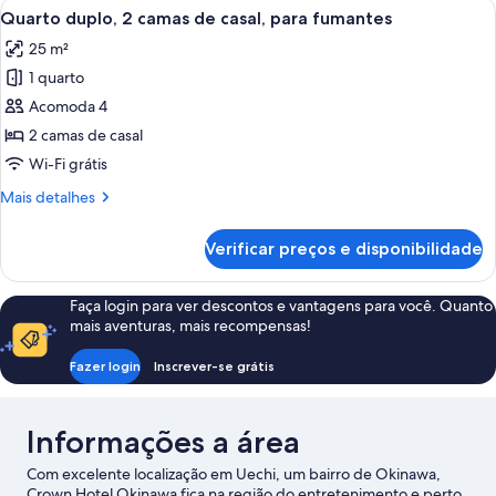
Carrega
Quarto de hotel com duas camas, janel
para
5
1
Quarto duplo, 2 camas de casal, para fumantes
todas
fumantes
cama
25 m²
de
as
casal,
1 quarto
fotos
para
de
Acomoda 4
fumantes
Quarto
2 camas de casal
duplo,
Wi-Fi grátis
2
Mais
Mais detalhes
camas
detalhes
de
de
Verificar preços e disponibilidade
Quarto
casal,
duplo,
para
2
Faça login para ver descontos e vantagens para você. Quanto
fumantes
camas
mais aventuras, mais recompensas!
de
casal,
Fazer login
Inscrever-se grátis
para
fumantes
Informações a área
Com excelente localização em Uechi, um bairro de Okinawa,
Crown Hotel Okinawa fica na região do entretenimento e perto