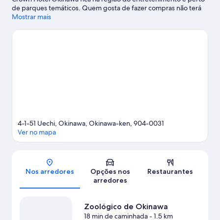
de parques temáticos. Quem gosta de fazer compras não terá
dificuldade em encontrar boas ofertas em Aeon Mall Rycom e
Mostrar mais
American Village. Para quem deseja conhecer um pouco das
belezas naturais da região, a recomendação é explorar Okinawa
Athletic Park e Sunset Beach. Parque esportivo de Koza e Arena
Okinawa oferecem uma programação de eventos e jogos.
Confira nosso guia de viagem sobre Okinawa.
4-1-51 Uechi, Okinawa, Okinawa-ken, 904-0031
Ver no mapa
Mapa
Nos arredores
Opções nos
Restaurantes
arredores
Zoológico de Okinawa
18 min de caminhada
- 1.5 km