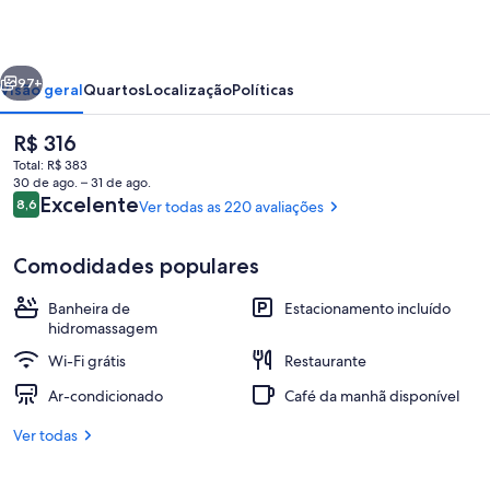
Okinawa
erior
Próximo
97+
Visão geral
Quartos
Localização
Políticas
O
R$ 316
preço
Total: R$ 383
atual
30 de ago. – 31 de ago.
é
Avaliações
Excelente
8,6
Ver todas as 220 avaliações
8,6 de 10
R$ 316
Comodidades populares
Banheira de
Estacionamento incluído
Entrada da propriedade
hidromassagem
Wi-Fi grátis
Restaurante
Ar-condicionado
Café da manhã disponível
Ver todas