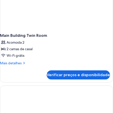
Main Building Twin Room
Acomoda 2
2 camas de casal
Wi-Fi grátis
Mais
Mais detalhes
detalhes
de
Verificar preços e disponibilidade
Main
Building
Twin
Room