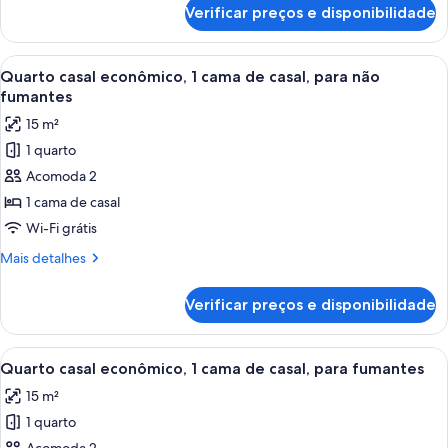
cama
de
Verificar preços e disponibilidade
Quarto
de
casal
casal,
superior,
Carrega
Quarto de hotel com cama, escrivanin
para
10
1
Quarto casal econômico, 1 cama de casal, para não
todas
não
cama
fumantes
de
as
fumantes
15 m²
casal,
fotos
para
1 quarto
de
não
Acomoda 2
Quarto
fumantes
casal
1 cama de casal
econômico,
Wi-Fi grátis
1
Mais
Mais detalhes
cama
detalhes
de
de
Verificar preços e disponibilidade
Quarto
casal,
casal
para
econômico,
Carrega
Quarto de hotel com uma cama, escriv
não
4
1
Quarto casal econômico, 1 cama de casal, para fumantes
todas
cama
fumantes
15 m²
de
as
casal,
1 quarto
fotos
para