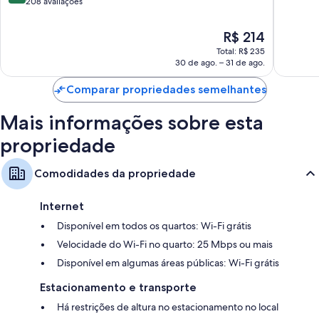
de
208 avaliações
10,
10,
Extraord
Muito
13
O
R$ 214
boa,
avaliaçõ
preço
Total: R$ 235
208
é
30 de ago. – 31 de ago.
avaliações
de
R$ 214
Comparar propriedades semelhantes
Mais informações sobre esta
propriedade
Comodidades da propriedade
Internet
Disponível em todos os quartos: Wi-Fi grátis
Velocidade do Wi-Fi no quarto: 25 Mbps ou mais
Disponível em algumas áreas públicas: Wi-Fi grátis
Estacionamento e transporte
Há restrições de altura no estacionamento no local