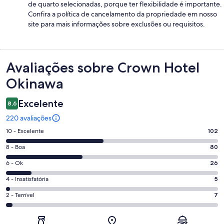
de quarto selecionadas, porque ter flexibilidade é importante.
Confira a política de cancelamento da propriedade em nosso
site para mais informações sobre exclusões ou requisitos.
Avaliações
Avaliações sobre Crown Hotel
Okinawa
Excelente
8,6
220 avaliações
Nota
10 - Excelente
102
10
Nota
8 - Boa
80
-
8
Excelente.
Nota
6 - Ok
26
-
102
6
Boa.
Nota
4 - Insatisfatória
5
de
-
80
4
220
Ok.
Nota
2 - Terrível
7
de
-
avaliações
26
2
220
Insatisfatória.
de
-
avaliações
5