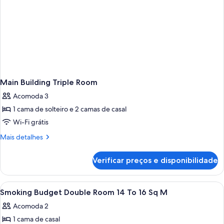
Main Building Triple Room
Acomoda 3
1 cama de solteiro e 2 camas de casal
Wi-Fi grátis
Mais
Mais detalhes
detalhes
de
Verificar preços e disponibilidade
Main
Building
Triple
Carrega
Edredons de pluma, escrivaninha, esp
1
Room
Smoking Budget Double Room 14 To 16 Sq M
todas
Acomoda 2
as
1 cama de casal
fotos