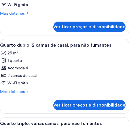
de
Wi-Fi grátis
Smoking
Mais
Mais detalhes
Budget
detalhes
de
Double
Verificar preços e disponibilidade
Smoking
Room
Budget
14
Double
Carrega
Quarto de hotel com duas camas, uma 
14
To
Room
Quarto duplo, 2 camas de casal, para não fumantes
todas
14
16
25 m²
To
as
Sq
16
1 quarto
fotos
M
Sq
de
Acomoda 4
M
Quarto
2 camas de casal
duplo,
Wi-Fi grátis
2
Mais
Mais detalhes
camas
detalhes
de
de
Verificar preços e disponibilidade
Quarto
casal,
duplo,
para
2
Carrega
Quarto triplo, várias camas, para não
não
9
camas
Quarto triplo, várias camas, para não fumantes
todas
fumantes
de