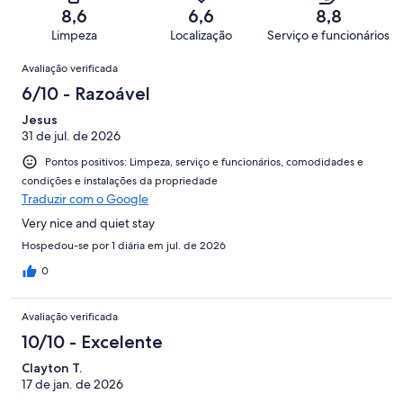
220
Terrível.
de
8,6
6,6
8,8
avaliações
7
220
Limpeza
Localização
Serviço e funcionários
de
avaliações
Avaliações
220
Avaliação verificada
avaliações
6/10 - Razoável
Jesus
31 de jul. de 2026
Pontos positivos: Limpeza, serviço e funcionários, comodidades e
condições e instalações da propriedade
Traduzir com o Google
Very nice and quiet stay
Hospedou-se por 1 diária em jul. de 2026
0
Avaliação verificada
10/10 - Excelente
Clayton T.
17 de jan. de 2026