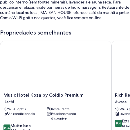
público interno (sem fontes minerais), lavanderia e sauna seca. Para
descansar e relaxar, visite banheiras de hidromassagem. Restaurante de
culinária local no local, MA-SAN HOUSE, oferece café da manhã e jantar.
Com o Wi-Fi grátis nos quartos, você fica sempre on-line.
Os benefícios oferecidos por hotel incluem:
Propriedades semelhantes
Estacionamento sem manobrista grátis
Music Hotel Koza by Coldio Premium
Rich Re
Café da manhã inglês (sobretaxa), recepção 24 horas e áreas para
não fumantes
Jornais grátis, armazenamento para bagagem e TV no saguão
Características do quarto
Todos os quartos em Crown Hotel Okinawa têm detalhes convenientes
como espaço de trabalho para notebook e ar-condicionado, além
destas comodidades: Wi-Fi grátis e isolamento acústico.
Music
Rich
Music Hotel Koza by Coldio Premium
Rich R
As comodidades extras são:
Hotel
Reson
Uechi
Awase
Banheiros com bidês e chuveiros/banheiras combinados
Koza
AWASE
Wi-Fi grátis
Restaurante
Wi-Fi g
by
Awase
TVs de alta definição de 32 polegadas com canais digitais
Ar-condicionado
Estacionamento
Lavand
Coldio
disponível
Geladeiras, saquinhos de chá/café instantâneo grátis e
Premium
9.4
Extr
9,4
aquecimento
8.4
Uechi
Muito boa
de
13 av
8,4