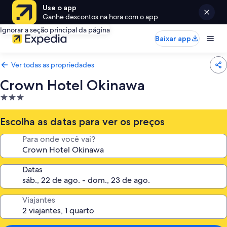
Use o app
Ganhe descontos na hora com o app
Ignorar a seção principal da página
Baixar app
Ver todas as propriedades
Crown Hotel Okinawa
Propriedade
3.0
estrelas
Escolha as datas para ver os preços
Para onde você vai?
Datas
Viajantes