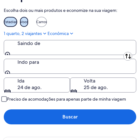
ago.
-
21
Escolha dois ou mais produtos e economize na sua viagem:
16
de
de
ago.
Estadias
Voos
Carros
ago.
-
23
1 quarto, 2 viajantes
Econômica
de
Saindo de
ago.
Saindo de
Indo para
Indo para
Ida
Volta
24 de ago.
25 de ago.
Preciso de acomodações para apenas parte de minha viagem
Buscar