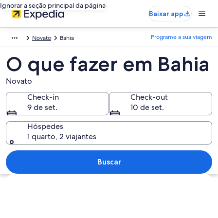
Ignorar a seção principal da página
Baixar app
Programe a sua viagem
Novato
Bahia
O que fazer em Bahia
Novato
Check-in
Check-out
9 de set.
10 de set.
Hóspedes
1 quarto, 2 viajantes
Buscar
Explorar mapa