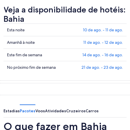
Veja a disponibilidade de hotéis:
Bahia
Confira
Esta noite
10 de ago. - 11 de ago.
os
preços
Confira
Amanhã à noite
11 de ago. - 12 de ago.
em
os
Bahia
preços
Confira
Este fim de semana
14 de ago. - 16 de ago.
para
em
os
esta
Bahia
preços
Confira
No próximo fim de semana
21 de ago. - 23 de ago.
noite,
para
em
os
10
amanhã
Bahia
preços
de
à
para
em
ago.
noite,
este
Bahia
-
11
fim
para
11
de
de
o
de
ago.
semana,
próximo
Estadias
Pacotes
Voos
Atividades
Cruzeiros
Carros
ago.
-
14
fim
12
de
de
O que fazer em Bahia
de
ago.
semana,