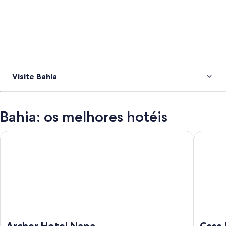
Visite Bahia
Bahia: os melhores hotéis
Archer Hotel Napa
Casa Man
Archer Hotel Napa
Casa 