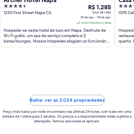
4.5
O
5
R$ 1.285
Colle
out
preço
out
1230 First Street Napa CA
1075 Cal
Total: R$ 1.480
23 de ago. – 24 de ago.
of
é
of
inclui impostos e taxas
5
de
5
Hospede-se neste hotel de luxo em Napa. Desfrute de
Hospede
R$ 1.285
Wi-Fi grátis, um spa de serviço completo e 2
restaura
por
bares/lounges. Nossos hóspedes elogiam os funcionários
quarto. 
diária
prestativos ...
para
uma
estadia
de
23
de
ago.
a
Bahia: ver as 2.024 propriedades
24
de
Preço mais baixo por noite encontrado nas últimas 24 horas, com base em uma
ago..
estadia de 1 diária para 2 adultos. Os preços e a disponibilidade estão sujeitos a
alterações. Termos adicionais se aplicam.