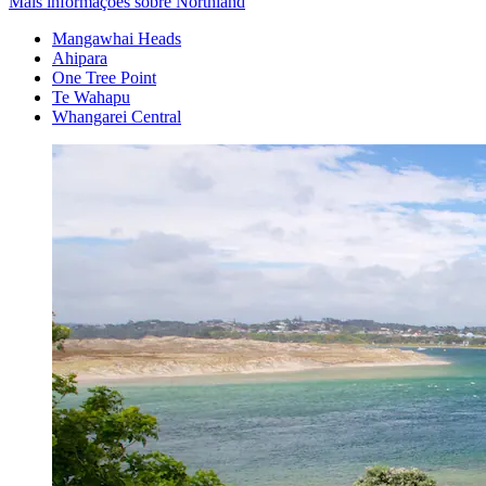
Mais informações sobre Northland
Mangawhai Heads
Ahipara
One Tree Point
Te Wahapu
Whangarei Central