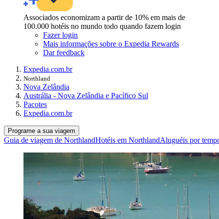
Associados economizam a partir de 10% em mais de
100.000 hotéis no mundo todo quando fazem login
Fazer login
Mais informações sobre o Expedia Rewards
Dar feedback
Expedia.com.br
Northland
Nova Zelândia
Austrália - Nova Zelândia e Pacífico Sul
Pacotes
Expedia.com.br
Programe a sua viagem
Guia de viagem de Northland
Hotéis em Northland
Aluguéis por temp