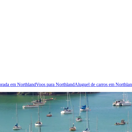
orada em Northland
Voos para Northland
Aluguel de carros em Northla