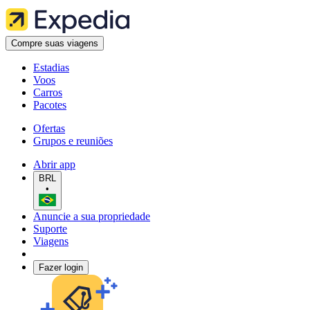
Compre suas viagens
Estadias
Voos
Carros
Pacotes
Ofertas
Grupos e reuniões
Abrir app
BRL
•
Anuncie a sua propriedade
Suporte
Viagens
Fazer login