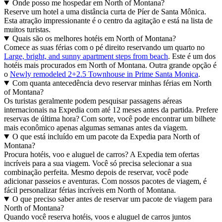
Onde posso me hospedar em North of Montana?
Reserve um hotel a uma distância curta de Píer de Santa Mônica.
Esta atração impressionante é o centro da agitação e está na lista de
muitos turistas.
Quais são os melhores hotéis em North of Montana?
Comece as suas férias com o pé direito reservando um quarto no
Large, bright, and sunny apartment steps from beach
. Este é um dos
hotéis mais procurados em North of Montana. Outra grande opção é
o
Newly remodeled 2+2.5 Townhouse in Prime Santa Monica
.
Com quanta antecedência devo reservar minhas férias em North
of Montana?
Os turistas geralmente podem pesquisar passagens aéreas
internacionais na Expedia com até 12 meses antes da partida. Prefere
reservas de última hora? Com sorte, você pode encontrar um bilhete
mais econômico apenas algumas semanas antes da viagem.
O que está incluído em um pacote da Expedia para North of
Montana?
Procura hotéis, voo e aluguel de carros? A Expedia tem ofertas
incríveis para a sua viagem. Você só precisa selecionar a sua
combinação perfeita. Mesmo depois de reservar, você pode
adicionar passeios e aventuras. Com nossos pacotes de viagem, é
fácil personalizar férias incríveis em North of Montana.
O que preciso saber antes de reservar um pacote de viagem para
North of Montana?
Quando você reserva hotéis, voos e aluguel de carros juntos