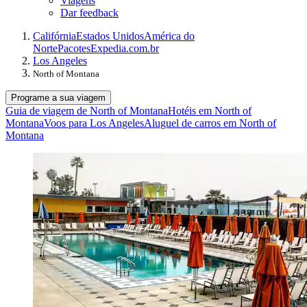
Viagens
Dar feedback
Califórnia
Estados Unidos
América do
Norte
Pacotes
Expedia.com.br
Los Angeles
North of Montana
Programe a sua viagem
Guia de viagem de North of Montana
Hotéis em North of
Montana
Voos para Los Angeles
Aluguel de carros em North of
Montana