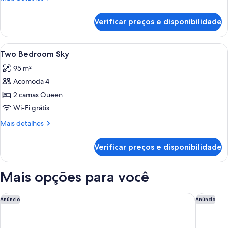
Deluxe
detalhes
de
Verificar preços e disponibilidade
One
Bedroom
Deluxe
Carrega
Quarto de hotel com uma cama grande
5
Two Bedroom Sky
todas
95 m²
as
Acomoda 4
fotos
de
2 camas Queen
Two
Wi-Fi grátis
Bedroom
Mais
Mais detalhes
Sky
detalhes
de
Verificar preços e disponibilidade
Two
Bedroom
Sky
Mais opções para você
Holiday Inn Express & Suites Nashville North - Springfield by
Hampton 
Anúncio
Anúncio