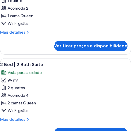
de
1 quarto
Studio
Acomoda 2
City
1 cama Queen
View
Wi-Fi grátis
Mais
Mais detalhes
detalhes
de
Verificar preços e disponibilidade
Studio
City
View
Carrega
Quarto de hotel moderno com uma cam
23
2 Bed | 2 Bath Suite
todas
Vista para a cidade
as
99 m²
fotos
de
2 quartos
2
Acomoda 4
Bed
2 camas Queen
|
Wi-Fi grátis
2
Mais
Mais detalhes
Bath
detalhes
Suite
de