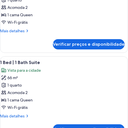
de
1 quarto
Studio
Acomoda 2
Suite
1 cama Queen
Wi-Fi grátis
Mais
Mais detalhes
detalhes
de
Verificar preços e disponibilidade
Studio
Suite
Carrega
Uma sala de estar moderna com sofá, m
21
1 Bed | 1 Bath Suite
todas
Vista para a cidade
as
66 m²
fotos
de
1 quarto
1
Acomoda 2
Bed
1 cama Queen
|
Wi-Fi grátis
1
Mais
Mais detalhes
Bath
detalhes
Suite
de