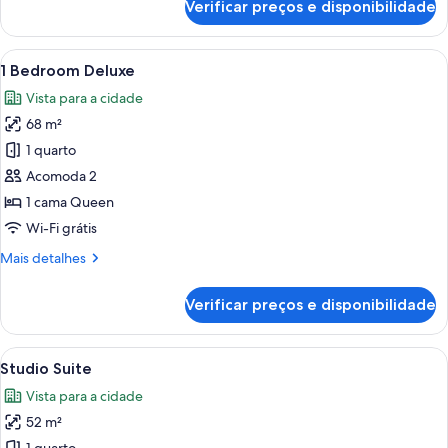
Verificar preços e disponibilidade
2
Bed
|
Carrega
Uma sala de estar e cozinha integrada
20
2
1 Bedroom Deluxe
todas
Bath
Vista para a cidade
Suite
as
68 m²
fotos
de
1 quarto
1
Acomoda 2
Bedroom
1 cama Queen
Deluxe
Wi-Fi grátis
Mais
Mais detalhes
detalhes
de
Verificar preços e disponibilidade
1
Bedroom
Deluxe
Carrega
Quarto moderno com uma cama grande, 
16
Studio Suite
todas
Vista para a cidade
as
52 m²
fotos