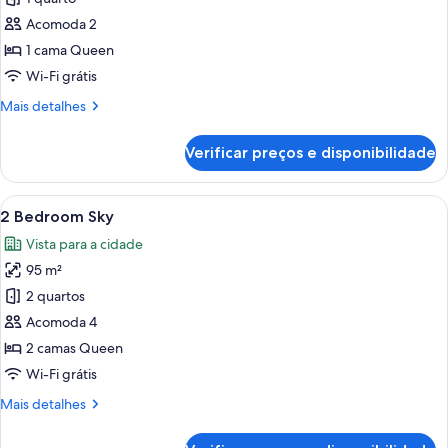
1
Acomoda 2
Bedroom
1 cama Queen
Deluxe
Wi-Fi grátis
Sky
Mais
Mais detalhes
detalhes
de
Verificar preços e disponibilidade
1
Bedroom
Deluxe
Carrega
Uma cozinha moderna com uma ilha gra
7
Sky
2 Bedroom Sky
todas
Vista para a cidade
as
95 m²
fotos
de
2 quartos
2
Acomoda 4
Bedroom
2 camas Queen
Sky
Wi-Fi grátis
Mais
Mais detalhes
detalhes
de