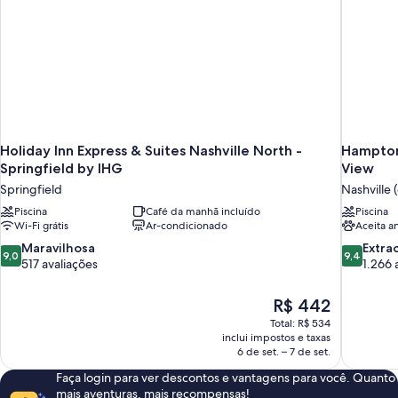
Holiday Inn Express & Suites Nashville North -
Hampton
Springfield by IHG
View
Springfield
Nashville 
Piscina
Café da manhã incluído
Piscina
Wi-Fi grátis
Ar-condicionado
Aceita a
9.0
9.4
Maravilhosa
Extra
9,0
9,4
de
de
517 avaliações
1.266 
10,
10,
Maravilhosa,
Extraordin
O
R$ 442
517
1.266
preço
Total: R$ 534
avaliações
avaliações
é
inclui impostos e taxas
de
6 de set. – 7 de set.
R$ 442
Faça login para ver descontos e vantagens para você. Quanto
mais aventuras, mais recompensas!