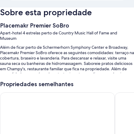
Sobre esta propriedade
Placemakr Premier SoBro
Apart-hotel 4 estrelas perto de Country Music Hall of Fame and
Museum
Além de ficar perto de Schermerhorn Symphony Center e Broadway,
Placemakr Premier SoBro oferece as seguintes comodidades: terraço na
cobertura, braseiro e lavanderia. Para descansar e relaxar, visite uma
sauna seca ou banheiras de hidromassagem. Saboreie pratos deliciosos
em Champy's, restaurante familiar que fica na propriedade. Além de
comodidades como área de entretenimento ao ar livre e academia
aberta 24 horas, os hóspedes podem se conectar ao Wi-Fi grátis nos
Propriedades semelhantes
quartos com velocidade de 100 Mbps ou mais (para 1-2 pessoas ou até 6
dispositivos).
Hyatt Place Nashville Downtown
Sentral 
Você vai encontrar os seguintes benefícios:
Uma piscina externa com espreguiçadeiras
TV no saguão, churrasqueiras e mesa de bilhar ou de sinuca
Móveis para ambientes ao ar livre, áreas para não fumantes e
armazenamento para bagagem