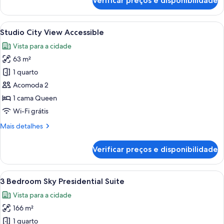
Verificar preços e disponibilidade
Accessible
2
Bed
|
Carrega
Quarto de hotel moderno com uma cama 
15
2
Studio City View Accessible
todas
Bath
Vista para a cidade
Suite
as
Accessible
63 m²
fotos
de
1 quarto
Studio
Acomoda 2
City
1 cama Queen
View
Wi-Fi grátis
Accessible
Mais
Mais detalhes
detalhes
de
Verificar preços e disponibilidade
Studio
City
View
Carrega
Uma sala de estar moderna com um sof
29
Accessible
3 Bedroom Sky Presidential Suite
todas
Vista para a cidade
as
166 m²
fotos
de
1 quarto