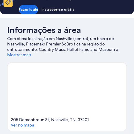
Fazer login
Inscrever-se grátis
Informações a área
Com ótima localização em Nashville (centro), um bairro de
Nashville, Placemakr Premier SoBro fica na região do
entretenimento. Country Music Hall of Fame and Museum e
Schermerhorn Symphony Center são passeios imperdíveis para
Mostrar mais
quem gosta de mergulhar na cultura de uma região. Para fazer
compras, a dica é uma visita a Broadway. Bridgestone Arena e
Nissan Stadium oferecem uma programação de eventos e
jogos.
Confira nosso guia de viagem sobre Nashville.
Ver mais apart-hotéis - Nashville
205 Demonbreun St, Nashville, TN, 37201
Ver no mapa