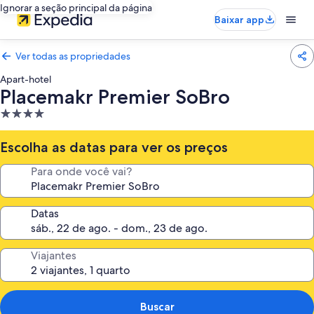
Ignorar a seção principal da página
Baixar app
Ver todas as propriedades
Apart-hotel
Placemakr Premier SoBro
Propriedade
4.0
estrelas
Escolha as datas para ver os preços
Para onde você vai?
Datas
Viajantes
Buscar