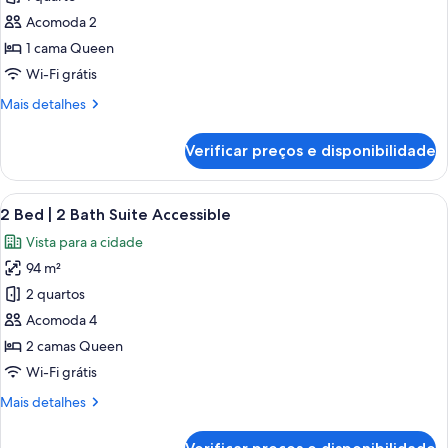
1
Acomoda 2
Bedroom
1 cama Queen
Deluxe
Wi-Fi grátis
Accessible
Mais
Mais detalhes
detalhes
de
Verificar preços e disponibilidade
1
Bedroom
Deluxe
Carrega
Quarto de hotel moderno com uma cam
19
Accessible
2 Bed | 2 Bath Suite Accessible
todas
Vista para a cidade
as
94 m²
fotos
de
2 quartos
2
Acomoda 4
Bed
2 camas Queen
|
Wi-Fi grátis
2
Mais
Mais detalhes
Bath
detalhes
Suite
de