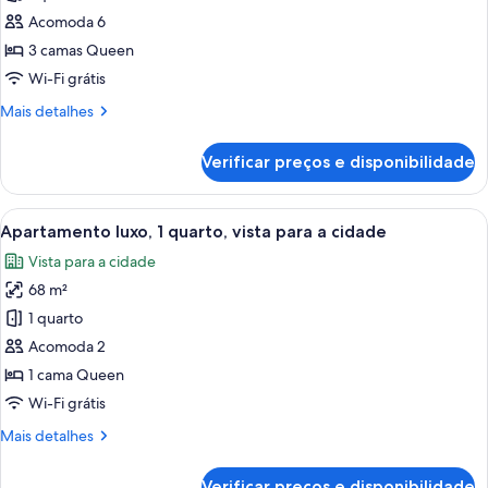
3
Acomoda 6
Bedroom
3 camas Queen
Sky
Wi-Fi grátis
Presidential
Mais
Mais detalhes
Suite
detalhes
de
Verificar preços e disponibilidade
3
Bedroom
Sky
Carrega
Uma sala de estar moderna com um so
20
Presidential
Apartamento luxo, 1 quarto, vista para a cidade
todas
Suite
Vista para a cidade
as
68 m²
fotos
de
1 quarto
Apartamento
Acomoda 2
luxo,
1 cama Queen
1
Wi-Fi grátis
quarto,
Mais
Mais detalhes
vista
detalhes
para
de
Verificar preços e disponibilidade