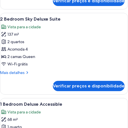
Verificar preços e disponibilidade
2
Bedroom
Sky
Carrega
Um apartamento moderno com área de e
29
2 Bedroom Sky Deluxe Suite
todas
Vista para a cidade
as
137 m²
fotos
de
2 quartos
2
Acomoda 4
Bedroom
2 camas Queen
Sky
Wi-Fi grátis
Deluxe
Mais
Mais detalhes
Suite
detalhes
de
Verificar preços e disponibilidade
2
Bedroom
Sky
Carrega
Uma sala de estar moderna com um so
15
Deluxe
1 Bedroom Deluxe Accessible
todas
Suite
Vista para a cidade
as
68 m²
fotos
de
1 quarto