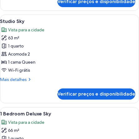
Verificar preços e disponibilidade
1
Bed
|
Carrega
Quarto de hotel moderno com uma cama
5
1
Studio Sky
todas
Bath
Vista para a cidade
Suite
as
63 m²
fotos
de
1 quarto
Studio
Acomoda 2
Sky
1 cama Queen
Wi-Fi grátis
Mais
Mais detalhes
detalhes
de
Verificar preços e disponibilidade
Studio
Sky
Carrega
Uma sala de estar moderna com uma tel
24
1 Bedroom Deluxe Sky
todas
Vista para a cidade
as
66 m²
fotos
de
1 quarto