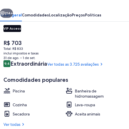
erior
Próximo
214+
Visão geral
Comodidades
Localização
Preços
Políticas
VIP Access
O
R$ 703
preço
Total: R$ 833
atual
inclui impostos e taxas
é
31 de ago. – 1 de set.
R$ 703
Avaliações
Extraordinária
9,4
Ver todas as 3.725 avaliações
9,4 de 10
2 Bedroom Sky Deluxe Suite | Roupas 
Comodidades populares
Piscina
Banheira de
hidromassagem
Cozinha
Lava-roupa
Secadora
Aceita animais
Ver todas