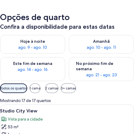
Opções de quarto
Confira a disponibilidade para estas datas
Verifica a disponibilidade para esta noite, ago. 9 - ago. 10
Verifica a disponibilidade para
Hoje à noite
Amanhã
ago. 9 - ago. 10
ago. 10 - ago. 11
Verifica a disponibilidade para este fim de semana, ago. 14 - a
Verifica a disponibilidade par
Este fim de semana
No próximo fim de
semana
ago. 14 - ago. 16
ago. 21 - ago. 23
Filtros
Todos os quartos
1 cama
2 camas
3+ camas
disponíveis
para
Mostrando 17 de 17 quartos
os
Carrega
Quarto de hotel moderno com uma cama 
15
Studio City View
quartos
todas
Vista para a cidade
as
53 m²
fotos