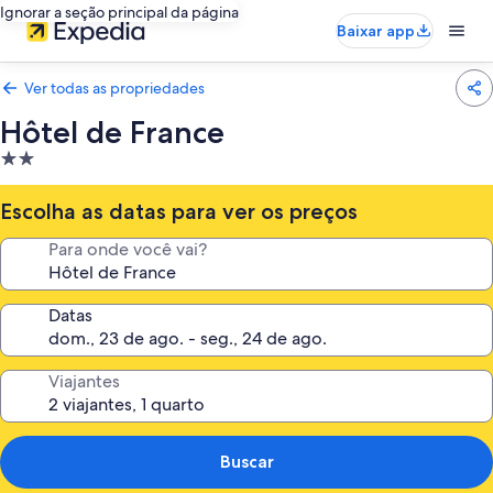
Ignorar a seção principal da página
Baixar app
Ver todas as propriedades
Hôtel de France
Propriedade
2.0
estrelas
Escolha as datas para ver os preços
Para onde você vai?
Datas
Viajantes
Buscar