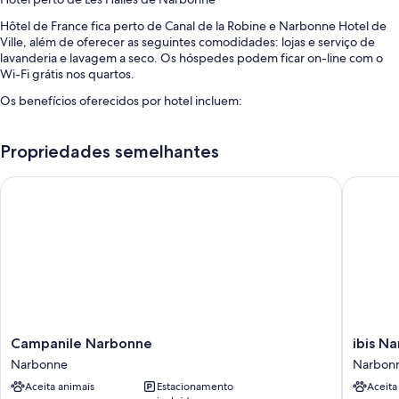
Hôtel de France fica perto de Canal de la Robine e Narbonne Hotel de
Ville, além de oferecer as seguintes comodidades: lojas e serviço de
lavanderia e lavagem a seco. Os hóspedes podem ficar on-line com o
Wi-Fi grátis nos quartos.
Os benefícios oferecidos por hotel incluem:
Café da manhã com pratos da culinária local (sobretaxa), check-out
expresso e check-in expresso
Propriedades semelhantes
Armazenamento para bagagem, áreas para não fumantes e serviços
Campanile Narbonne
ibis Nar
de concierge
Cofre na recepção
As avaliações dos hóspedes elogiam bastante a equipe prestativa.
Características do quarto
Todos os quartos em Hôtel de France contam com extras como ar-
condicionado com controle de temperatura, além das seguintes
comodidades: Wi-Fi grátis e cadeiras para escritório.
Campanile
ibis
Campanile Narbonne
ibis N
Outras comodidades são:
Narbonne
Narbon
Narbonne
Narbon
Narbonne
Narbon
Trocador, cadeira de alimentação e talheres infantis
Aceita animais
Estacionamento
Aceita