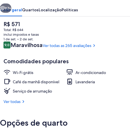
erior
Próximo
97+
Visão geral
Quartos
Localização
Políticas
O
R$ 571
preço
Total: R$ 644
atual
inclui impostos e taxas
é
1 de set. – 2 de set.
R$ 571
Avaliações
Maravilhosa
9,0
Ver todas as 265 avaliações
9,0 de 10
Comodidades populares
Terraço/pátio
Wi-Fi grátis
Ar-condicionado
Café da manhã disponível
Lavanderia
Serviço de arrumação
Ver todas
Opções de quarto