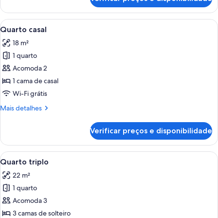
Double
Room
Carrega
Um número 2 decorativo feito de musg
15
Quarto casal
todas
18 m²
as
1 quarto
fotos
de
Acomoda 2
Quarto
1 cama de casal
casal
Wi-Fi grátis
Mais
Mais detalhes
detalhes
de
Verificar preços e disponibilidade
Quarto
casal
Carrega
Quarto de hotel com duas camas, uma j
9
Quarto triplo
todas
22 m²
as
1 quarto
fotos
de
Acomoda 3
Quarto
3 camas de solteiro