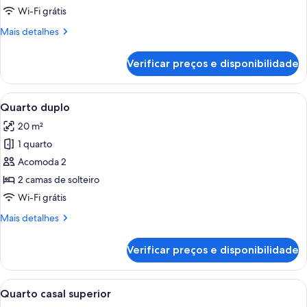
triplo
Wi-Fi grátis
Mais
Mais detalhes
detalhes
de
Verificar preços e disponibilidade
Quarto
triplo
Carrega
Quarto de hotel com duas camas de so
5
Quarto duplo
todas
20 m²
as
1 quarto
fotos
de
Acomoda 2
Quarto
2 camas de solteiro
duplo
Wi-Fi grátis
Mais
Mais detalhes
detalhes
de
Verificar preços e disponibilidade
Quarto
duplo
Carrega
Quarto com parede de pedra, uma polt
17
Quarto casal superior
todas