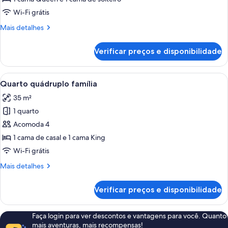
triplo
Wi-Fi grátis
família
Mais
Mais detalhes
detalhes
de
Verificar preços e disponibilidade
Quarto
triplo
família
Carrega
Quarto com cama, almofadas, cabeceir
6
Quarto quádruplo família
todas
35 m²
as
1 quarto
fotos
de
Acomoda 4
Quarto
1 cama de casal e 1 cama King
quádruplo
Wi-Fi grátis
família
Mais
Mais detalhes
detalhes
de
Verificar preços e disponibilidade
Quarto
quádruplo
família
Faça login para ver descontos e vantagens para você. Quanto
mais aventuras, mais recompensas!