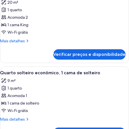
20 m²
as
1 quarto
fotos
de
Acomoda 2
Quarto
1 cama King
casal
Wi-Fi grátis
superior
Mais
Mais detalhes
detalhes
de
Verificar preços e disponibilidade
Quarto
casal
superior
Carrega
Uma cama bem arrumada com um trave
5
Quarto solteiro econômico, 1 cama de solteiro
todas
9 m²
as
1 quarto
fotos
de
Acomoda 1
Quarto
1 cama de solteiro
solteiro
Wi-Fi grátis
econômico,
Mais
Mais detalhes
1
detalhes