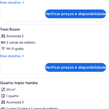
Mais
Mais detalhes
detalhes
de
Verificar preços e disponibilidade
Quarto
Carrega
Quarto de hotel com cama, duas cadeira
15
Twin Room
todas
Acomoda 2
as
2 camas de solteiro
fotos
de
Wi-Fi grátis
Twin
Mais
Mais detalhes
Room
detalhes
de
Verificar preços e disponibilidade
Twin
Room
Carrega
Quarto com duas camas, uma mesinha
9
Quarto triplo família
todas
20 m²
as
1 quarto
fotos
de
Acomoda 3
Quarto
1 cama Queen e 1 cama de solteiro