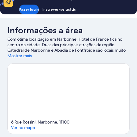
Fazer login
Inscrever-se grátis
Informações a área
Com ótima localização em Narbonne, Hôtel de France fica no
centro da cidade. Duas das principais atrações da região,
Catedral de Narbonne e Abadia de Fontfroide são locais muito
procurados pelos visitantes, que também são atraídos pelas
Mostrar mais
belezas naturais em Parque natural regional Narbonnaise en
Méditerranée e Étang de Sigean. Réserve Africaine de Sigean é
uma atração imperdível.
Confira nosso guia de viagem sobre
Narbonne.
6 Rue Rossini, Narbonne, 11100
Ver no mapa