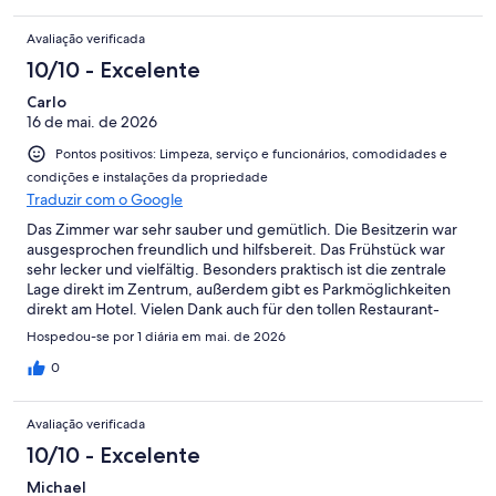
Avaliação verificada
10/10 - Excelente
Carlo
16 de mai. de 2026
Pontos positivos: Limpeza, serviço e funcionários, comodidades e
condições e instalações da propriedade
Traduzir com o Google
Das Zimmer war sehr sauber und gemütlich. Die Besitzerin war
ausgesprochen freundlich und hilfsbereit. Das Frühstück war
sehr lecker und vielfältig. Besonders praktisch ist die zentrale
Lage direkt im Zentrum, außerdem gibt es Parkmöglichkeiten
direkt am Hotel. Vielen Dank auch für den tollen Restaurant-
Tipp. Wir haben uns sehr wohlgefühlt und kommen gerne
Hospedou-se por 1 diária em mai. de 2026
wieder.
0
Avaliação verificada
10/10 - Excelente
Michael