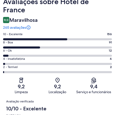
Avaliações
Avaliações sobre Hôtel de
France
Maravilhosa
9,0
265 avaliações
Nota
10 - Excelente
156
10
Nota
8 - Boa
91
-
8
Excelente.
Nota
6 - Ok
12
-
156
6
Boa.
Nota
4 - Insatisfatória
4
de
-
91
4
265
Ok.
Nota
2 - Terrível
2
de
-
avaliações
12
2
265
Insatisfatória.
de
-
avaliações
4
265
Terrível.
de
9,2
9,2
9,4
avaliações
2
265
Limpeza
Localização
Serviço e funcionários
de
avaliações
Avaliações
265
Avaliação verificada
avaliações
10/10 - Excelente