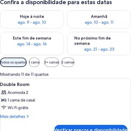
Confira a disponibilidade para estas datas
Verifica a disponibilidade para esta noite, ago. 9 - ago. 10
Verifica a disponibilidade para
Hoje à noite
Amanhã
ago. 9 - ago. 10
ago. 10 - ago. 11
Verifica a disponibilidade para este fim de semana, ago. 14 - a
Verifica a disponibilidade par
Este fim de semana
No próximo fim de
semana
ago. 14 - ago. 16
ago. 21 - ago. 23
Filtros
Todos os quartos
1 cama
3+ camas
2 camas
disponíveis
para
Mostrando 11 de 11 quartos
os
Carrega
Quarto de hotel com cama, escrivaninh
17
Double Room
quartos
todas
Acomoda 2
as
1 cama de casal
fotos
de
Wi-Fi grátis
Double
Mais
Mais detalhes
Room
detalhes
de
Verificar preços e disponibilidade