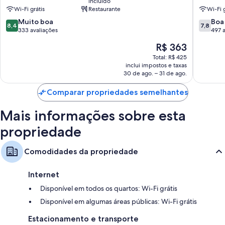
incluído
Banheiros com banheiras ou chuveiros e produtos de toalete grátis
Wi-Fi grátis
Restaurante
Wi-Fi g
Smart TVs de 45 polegadas com canais a cabo
8.4
7.8
Muito boa
Boa
8,4
7,8
Guarda-roupa ou closet, serviço de arrumação diário e escrivaninhas
de
de
333 avaliações
497 a
10,
10,
O
R$ 363
Muito
Boa,
preço
boa,
497
Total: R$ 425
é
inclui impostos e taxas
333
avaliaçõ
de
30 de ago. – 31 de ago.
avaliações
R$ 363
Comparar propriedades semelhantes
Mais informações sobre esta
propriedade
Comodidades da propriedade
Internet
Disponível em todos os quartos: Wi-Fi grátis
Disponível em algumas áreas públicas: Wi-Fi grátis
Estacionamento e transporte