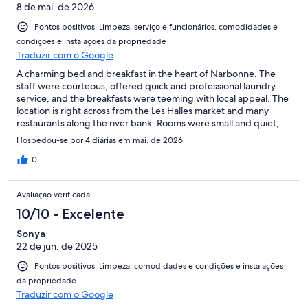
8 de mai. de 2026
Pontos positivos: Limpeza, serviço e funcionários, comodidades e
condições e instalações da propriedade
Traduzir com o Google
A charming bed and breakfast in the heart of Narbonne. The
staff were courteous, offered quick and professional laundry
service, and the breakfasts were teeming with local appeal. The
location is right across from the Les Halles market and many
restaurants along the river bank. Rooms were small and quiet,
showers had solid water pressure and heated quickly. We really
Hospedou-se por 4 diárias em mai. de 2026
enjoyed our stay there, and when (not if) we visit again, will be
sure to stay there.
0
Avaliação verificada
10/10 - Excelente
Sonya
22 de jun. de 2025
Pontos positivos: Limpeza, comodidades e condições e instalações
da propriedade
Traduzir com o Google