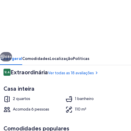
fotos
de
Powdersuites
erior
Próximo
48+
Visão geral
Comodidades
Localização
Políticas
Avaliações
Extraordinária
9,4
Ver todas as 18 avaliações
9,4 de 10
Casa inteira
2 quartos
1 banheiro
Acomoda 6 pessoas
110 m²
TV de tela plana 55 polegadas com canai
Comodidades populares