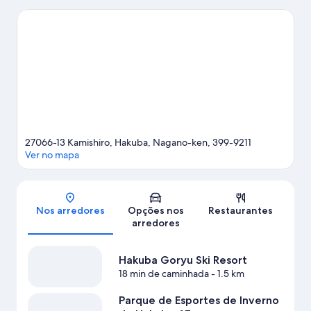
Yupuru Kizakiko também valem a visita. Aproveite a prática de
esqui cross-country e a prática de esqui downhill nessa região
nevada, além de atividades como passeios de trenó e passeios
de moto de neve.
Confira nosso guia de viagem sobre Hakuba.
Ver mais casas de campo - Hakuba
27066-13 Kamishiro, Hakuba, Nagano-ken, 399-9211
Ver no mapa
Mapa
Nos arredores
Opções nos
Restaurantes
arredores
Hakuba Goryu Ski Resort
18 min de caminhada
- 1.5 km
Parque de Esportes de Inverno