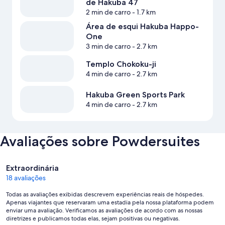
de Hakuba 47
2 min de carro
- 1.7 km
Área de esqui Hakuba Happo-
One
3 min de carro
- 2.7 km
Templo Chokoku-ji
4 min de carro
- 2.7 km
Hakuba Green Sports Park
4 min de carro
- 2.7 km
Avaliações sobre Powdersuites
Avaliações
Extraordinária
18 avaliações
Todas as avaliações exibidas descrevem experiências reais de hóspedes.
Apenas viajantes que reservaram uma estadia pela nossa plataforma podem
enviar uma avaliação. Verificamos as avaliações de acordo com as nossas
diretrizes e publicamos todas elas, sejam positivas ou negativas.