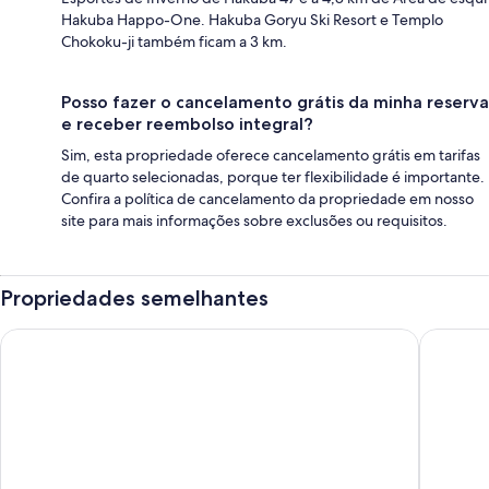
Hakuba Happo-One. Hakuba Goryu Ski Resort e Templo
Chokoku-ji também ficam a 3 km.
Posso fazer o cancelamento grátis da minha reserva
e receber reembolso integral?
Sim, esta propriedade oferece cancelamento grátis em tarifas
de quarto selecionadas, porque ter flexibilidade é importante.
Confira a política de cancelamento da propriedade em nosso
site para mais informações sobre exclusões ou requisitos.
Propriedades semelhantes
B&D HAKUBA IWATAKE
Casa Ko