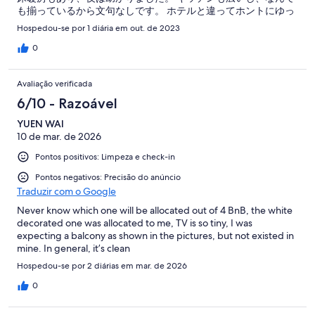
も揃っているから文句なしです。 ホテルと違ってホントにゆっ
くりくつろげて、みんな大満足でした。 もー次からは白馬に来
Hospedou-se por 1 diária em out. de 2023
たら他には泊まれないくらいの満足度です
0
Avaliação verificada
6/10 - Razoável
YUEN WAI
10 de mar. de 2026
Pontos positivos: Limpeza e check-in
Pontos negativos: Precisão do anúncio
Traduzir com o Google
Never know which one will be allocated out of 4 BnB, the white
decorated one was allocated to me, TV is so tiny, I was
expecting a balcony as shown in the pictures, but not existed in
mine. In general, it’s clean
Hospedou-se por 2 diárias em mar. de 2026
0