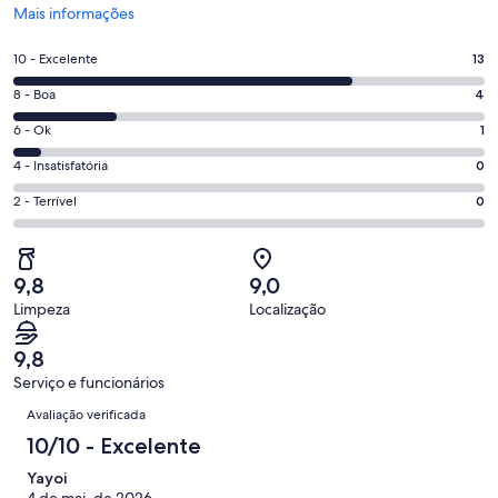
Abre
Mais informações
em
uma
Nota
10 - Excelente
13
nova
10
janela
Nota
8 - Boa
4
-
8
Excelente.
Nota
6 - Ok
1
-
13
6
Boa.
Nota
4 - Insatisfatória
0
de
-
4
4
18
Ok.
Nota
2 - Terrível
0
de
-
avaliações
1
2
18
Insatisfatória.
de
-
avaliações
0
18
Terrível.
de
9,8
9,0
avaliações
0
18
Limpeza
Localização
de
avaliações
18
9,8
avaliações
Serviço e funcionários
Avaliações
Avaliação verificada
10/10 - Excelente
Yayoi
4 de mai. de 2026