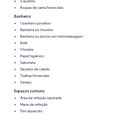
2 quartos
Roupas de cama fornecidas
Banheiro
1 banheiro privativo
Banheira ou chuveiro
Banheira ou ducha com hidromassagem
Bidê
Chinelos
Papel higiênico
Sabonete
Secador de cabelo
Toalhas fornecidas
Xampu
Espaços comuns
Área de refeição separada
Mesa de refeição
Piso aquecido