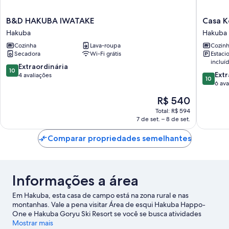
B&D
Casa
B&D HAKUBA IWATAKE
Casa K
HAKUBA
Kokoro
Hakuba
Hakuba
IWATAKE
Hakuba
Cozinha
Lava-roupa
Cozin
Hakuba
Hakuba
Secadora
Wi-Fi grátis
Estac
incluí
10.0
Extraordinária
10
10.0
Extr
de
4 avaliações
10
de
6 ava
10,
10,
Extraordinária,
O
R$ 540
Extraord
4
preço
6
Total: R$ 594
avaliações
é
7 de set. – 8 de set.
avaliaçõ
de
R$ 540
Comparar propriedades semelhantes
Informações a área
Em Hakuba, esta casa de campo está na zona rural e nas
montanhas. Vale a pena visitar Área de esqui Hakuba Happo-
One e Hakuba Goryu Ski Resort se você se busca atividades
interessantes. Hakuba Mini Train Park (parque temático) e
Mostrar mais