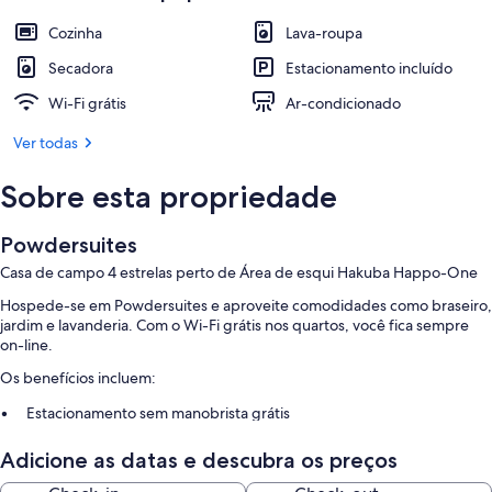
Cozinha
Lava-roupa
Secadora
Estacionamento incluído
Wi-Fi grátis
Ar-condicionado
Ver todas
Sobre esta propriedade
Powdersuites
Casa de campo 4 estrelas perto de Área de esqui Hakuba Happo-One
Hospede-se em Powdersuites e aproveite comodidades como braseiro,
jardim e lavanderia. Com o Wi-Fi grátis nos quartos, você fica sempre
on-line.
Os benefícios incluem:
Estacionamento sem manobrista grátis
Check-out expresso, churrasqueiras a carvão e assistência com
Adicione as datas e descubra os preços
passeios/bilhetes
Móveis para ambientes ao ar livre, armazenamento para bagagem e