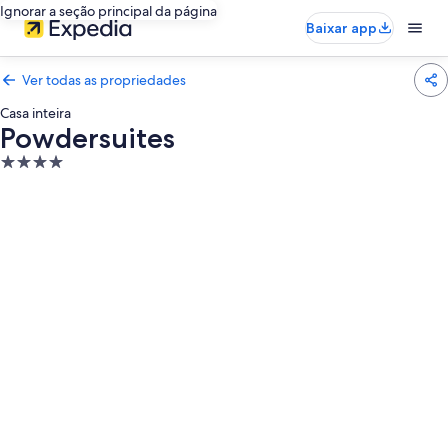
Ignorar a seção principal da página
Baixar app
Ver todas as propriedades
Casa inteira
Powdersuites
Propriedade
4.0
estrelas
Galeria
de