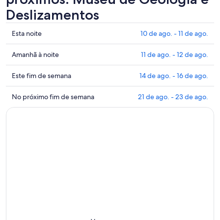
Deslizamentos
Mostrar
Esta noite
10 de ago. - 11 de ago.
preços
perto
Mostrar
Amanhã à noite
11 de ago. - 12 de ago.
de
preços
Museu
perto
Mostrar
Este fim de semana
14 de ago. - 16 de ago.
de
de
preços
Geologia
Museu
perto
Mostrar
No próximo fim de semana
21 de ago. - 23 de ago.
e
de
de
preços
Deslizamentos
Geologia
Museu
perto
para
e
de
de
esta
Deslizamentos
Geologia
Museu
noite:
para
e
de
10
amanhã
Deslizamentos
Geologia
de
à
para
e
ago.
noite:
este
Deslizamentos
-
11
fim
para
11
de
de
o
de
ago.
semana:
próximo
ago.
-