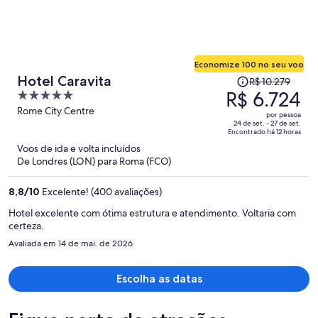
Economize 100 no seu voo
O
Hotel Caravita
R$ 10.279
preço
R$ 6.724
5
era
out
Rome City Centre
por pessoa
R$ 10.279
of
24 de set. - 27 de set.
Encontrado há 12 horas
e
5
Voos de ida e volta incluídos
agora
De Londres (LON) para Roma (FCO)
é
R$ 6.724
8,8
/
10
Excelente! (400 avaliações)
por
pessoa
Hotel excelente com ótima estrutura e atendimento. Voltaria com
certeza.
Avaliada em 14 de mai. de 2026
Escolha as datas