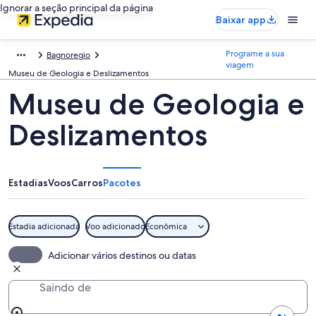
Ignorar a seção principal da página
Baixar app
Programe a sua
Bagnoregio
viagem
Museu de Geologia e Deslizamentos
Museu de Geologia e
Deslizamentos
Estadias
Voos
Carros
Pacotes
Estadia adicionada
Voo adicionado
Econômica
Adicionar vários destinos ou datas
Saindo de