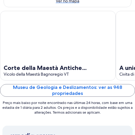
14
fim
Ver no mapa
12
de
de
de
ago.
semana:
Corte della Maestà Antiche Residenze
A unique 
ago.
-
21
16
de
de
ago.
ago.
-
23
de
ago.
Corte della Maestà Antiche
A uni
Residenze
Vicolo della Maestà Bagnoregio VT
inter
Civita d
Museu de Geologia e Deslizamentos: ver as 948
propriedades
Preço mais baixo por noite encontrado nas últimas 24 horas, com base em uma
estadia de 1 diária para 2 adultos. Os preços e a disponibilidade estão sujeitos a
alterações. Termos adicionais se aplicam.