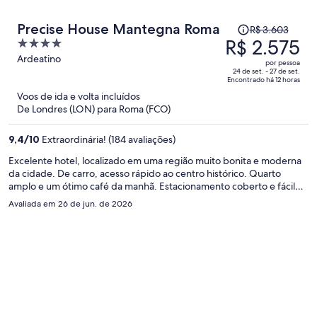
O
Precise House Mantegna Roma
R$ 3.603
preço
R$ 2.575
4
era
out
Ardeatino
por pessoa
R$ 3.603
of
24 de set. - 27 de set.
Encontrado há 12 horas
e
5
Voos de ida e volta incluídos
agora
De Londres (LON) para Roma (FCO)
é
R$ 2.575
9,4
/
10
Extraordinária! (184 avaliações)
por
pessoa
Excelente hotel, localizado em uma região muito bonita e moderna
da cidade. De carro, acesso rápido ao centro histórico. Quarto
amplo e um ótimo café da manhã. Estacionamento coberto e fácil
de estacionar.
Avaliada em 26 de jun. de 2026