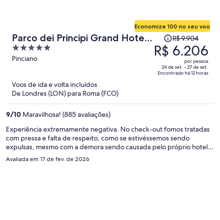
Economize 100 no seu voo
O
Parco dei Principi Grand Hotel
R$ 9.904
preço
R$ 6.206
5
& SPA - Preferred Hotels &
era
out
Pinciano
Resorts
por pessoa
R$ 9.904
of
24 de set. - 27 de set.
Encontrado há 12 horas
e
5
Voos de ida e volta incluídos
agora
De Londres (LON) para Roma (FCO)
é
R$ 6.206
9
/
10
Maravilhosa! (885 avaliações)
por
pessoa
Experiência extremamente negativa. No check-out fomos tratadas
com pressa e falta de respeito, como se estivéssemos sendo
expulsas, mesmo com a demora sendo causada pelo próprio hotel
para fechar a conta. Cobraram um valor extremamente alto e se
Avaliada em 17 de fev. de 2026
recusaram a fornecer a conta detalhada e a nota/recibo, o que é
inaceitável. Transparência é o mínimo esperado. Também houve um
problema grave com o transporte: o hotel cobrou €260 pelo táxi ao
aeroporto e, ao chegarmos, o motorista cobrou novamente o valor.
Pagamento em duplicidade e total falta de organização e clareza.
Não recomendo. Atendimento e postura muito abaixo do padrão
que o hotel diz oferecer.