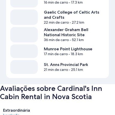
16 min de carro
- 17.3 km
Gaelic College of Celtic Arts
and Crafts
22 min de carro
- 27.2 km
Alexander Graham Bell
National Historic Site
36 min de carro
- 52.1 km
Munroe Point Lighthouse
17 min de carro
- 18.3 km
St. Anns Provincial Park
21 min de carro
- 25.1 km
Avaliações sobre Cardinal's Inn
Cabin Rental in Nova Scotia
Avaliações
Extraordinária