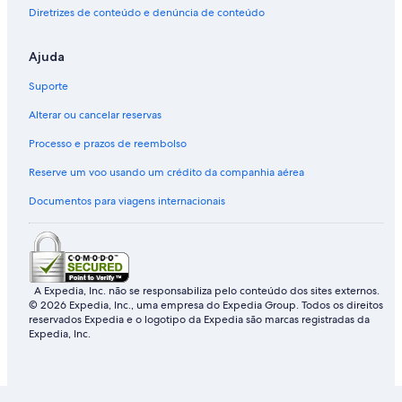
t
3
H
t
a
u
b
Diretrizes de conteúdo e denúncia de conteúdo
e
0
o
i
b
o
d
0
t
l
-
t
Ajuda
C
F
T
2
L
T
o
t
u
5
a
r
Suporte
n
P
b
k
z
a
t
r
m
y
i
Alterar ou cancelar reservas
a
i
a
B
l
i
v
w
e
o
Processo e prazos de reembolso
n
a
a
a
v
e
t
y
r
e
Reserve um voo usando um crédito da companhia aérea
r
e
.
r
Documentos para viagens internacionais
P
B
l
o
e
o
o
a
o
l
c
k
h
i
&
n
A Expedia, Inc. não se responsabiliza pelo conteúdo dos sites externos.
K
g
© 2026 Expedia, Inc., uma empresa do Expedia Group. Todos os direitos
a
S
reservados Expedia e o logotipo da Expedia são marcas registradas da
y
t
Expedia, Inc.
a
.
k
A
s
n
n