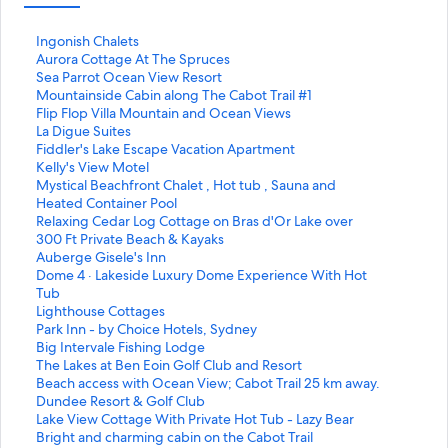
L
Ingonish Chalets
i
L
Aurora Cottage At The Spruces
n
i
L
Sea Parrot Ocean View Resort
k
n
i
L
Mountainside Cabin along The Cabot Trail #1
q
k
n
i
L
Flip Flop Villa Mountain and Ocean Views
u
q
k
n
i
L
La Digue Suites
e
u
q
k
n
i
L
Fiddler's Lake Escape Vacation Apartment
a
e
u
q
k
n
i
L
Kelly's View Motel
b
a
e
u
q
k
n
i
L
Mystical Beachfront Chalet , Hot tub , Sauna and
r
b
a
e
u
q
k
n
i
Heated Container Pool
e
r
b
a
e
u
q
k
n
L
Relaxing Cedar Log Cottage on Bras d'Or Lake over
e
e
r
b
a
e
u
q
k
i
300 Ft Private Beach & Kayaks
s
e
e
r
b
a
e
u
q
n
L
Auberge Gisele's Inn
t
s
e
e
r
b
a
e
u
k
i
L
Dome 4 · Lakeside Luxury Dome Experience With Hot
a
t
s
e
e
r
b
a
e
q
n
i
Tub
p
a
t
s
e
e
r
b
a
u
k
n
L
Lighthouse Cottages
á
p
a
t
s
e
e
r
b
e
q
k
i
L
Park Inn - by Choice Hotels, Sydney
g
á
p
a
t
s
e
e
r
a
u
q
n
i
L
Big Intervale Fishing Lodge
i
g
á
p
a
t
s
e
e
b
e
u
k
n
i
L
The Lakes at Ben Eoin Golf Club and Resort
n
i
g
á
p
a
t
s
e
r
a
e
q
k
n
i
L
Beach access with Ocean View; Cabot Trail 25 km away.
a
n
i
g
á
p
a
t
s
e
b
a
u
q
k
n
i
L
Dundee Resort & Golf Club
:
a
n
i
g
á
p
a
t
e
r
b
e
u
q
k
n
i
L
Lake View Cottage With Private Hot Tub - Lazy Bear
I
:
a
n
i
g
á
p
a
s
e
r
a
e
u
q
k
n
i
L
Bright and charming cabin on the Cabot Trail