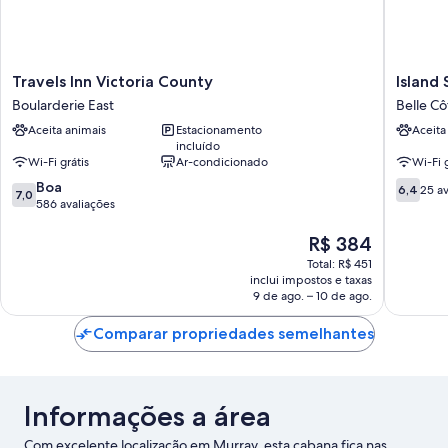
Travels
Island
Travels Inn Victoria County
Island
Inn
Sunset
Boularderie East
Belle Cô
Victoria
Resort
Aceita animais
Estacionamento
Aceita
County
Belle
incluído
Boularderie
Côte
Wi-Fi grátis
Ar-condicionado
Wi-Fi g
East
7.0
6.4
Boa
6,4
25 av
7,0
de
de
586 avaliações
10,
10,
Boa,
O
25
R$ 384
586
preço
avaliaçõ
Total: R$ 451
avaliações
é
inclui impostos e taxas
de
9 de ago. – 10 de ago.
R$ 384
Comparar propriedades semelhantes
Informações a área
Com excelente localização em Murray, esta cabana fica nas