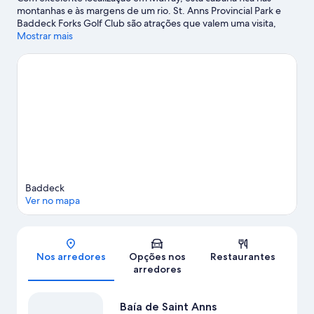
montanhas e às margens de um rio. St. Anns Provincial Park e
Baddeck Forks Golf Club são atrações que valem uma visita,
assim como as maravilhas naturais em North River Provincial Park
Mostrar mais
e Baía de Saint Anns. Mergulhe em atividades aquáticas como
natação ou aproveite a natureza ao redor com atividades como
caminhadas.
Confira nosso guia de viagem sobre Murray.
Ver mais cabanas para aluguel por temporada -
Murray
Baddeck
Ver no mapa
Mapa
Nos arredores
Opções nos
Restaurantes
arredores
Baía de Saint Anns