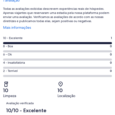
1 avaliação
Todas as avaliações exibidas descrevem experiências reais de hóspedes.
Apenas viajantes que reservaram uma estadia pela nossa plataforma podem
enviar uma avaliação. Verificamos as avaliações de acordo com as nossas
diretrizes e publicamos todas elas, sejam positivas ou negativas.
Abre
Mais informações
em
uma
Nota
10 - Excelente
1
nova
10
janela
Nota
8 - Boa
0
-
8
Excelente.
Nota
6 - Ok
0
-
1
6
Boa.
Nota
4 - Insatisfatória
0
de
-
0
4
1
Ok.
Nota
2 - Terrível
0
de
-
avaliações
0
2
1
Insatisfatória.
de
-
avaliações
0
1
Terrível.
de
10
10
avaliações
0
1
Limpeza
Localização
de
Avaliações
avaliações
1
Avaliação verificada
avaliações
10/10 - Excelente