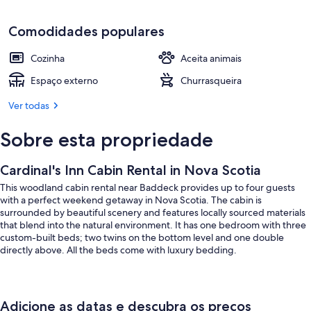
Comodidades populares
Cozinha
Aceita animais
Espaço externo
Churrasqueira
Ver todas
Sobre esta propriedade
Cardinal's Inn Cabin Rental in Nova Scotia
This woodland cabin rental near Baddeck provides up to four guests
with a perfect weekend getaway in Nova Scotia. The cabin is
surrounded by beautiful scenery and features locally sourced materials
that blend into the natural environment. It has one bedroom with three
custom-built beds; two twins on the bottom level and one double
directly above. All the beds come with luxury bedding.
The kitchen and bathroom are shared with other guests and are only a
Adicione as datas e descubra os preços