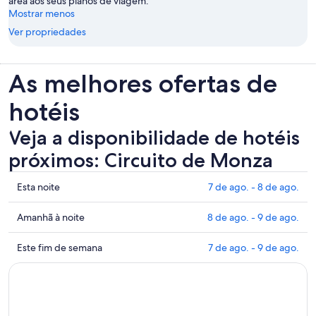
área aos seus planos de viagem.
Mostrar menos
Ver propriedades
As melhores ofertas de
hotéis
Veja a disponibilidade de hotéis
próximos: Circuito de Monza
Mostrar
Esta noite
7 de ago. - 8 de ago.
preços
perto
Mostrar
Amanhã à noite
8 de ago. - 9 de ago.
de
preços
Circuito
perto
Mostrar
Este fim de semana
7 de ago. - 9 de ago.
de
de
preços
Monza
Circuito
perto
para
de
de
esta
Monza
Circuito