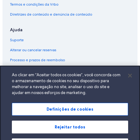
Termos e condições da Vrbo
Diretrizes de conteúdo e denúncia de conteúdo
Ajuda
Suporte
Alterar ou cancelar reservas
Processo e prazos de reembolso
Reserve um voo usando um crédito da companhia aérea
Ao clicar em “Aceitar todos os cookies”, você concorda com
Documentos para viagens internacionais
o armazenamento de cookies no seu dispositivo para
melhorar a navegação no site, analisar o uso do site e
ajudar em nossos esforços de marketing.
Definições de cookies
A Expedia, Inc. não se responsabiliza pelo conteúdo dos sites externos.
© 2026 Expedia, Inc., uma empresa do Expedia Group. Todos os direitos
reservados Expedia e o logotipo da Expedia são marcas registradas da
Expedia, Inc.
Rejeitar todos