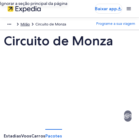
Ignorar a seção principal da página
Baixar app
Programe a sua viagem
Milão
Circuito de Monza
Circuito de Monza
Fotos
de
Circuito
1
de
Monza
Estadias
Voos
Carros
Pacotes