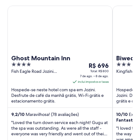
Ghost Mountain Inn
Biweda Ngu
Ghost Mountain Inn
Biweda
4
O
3
R$ 696
out
preço
out
Fish Eagle Road Jozini
Kingfisher A
Total: R$ 800
KwaZulu-Natal
7 de ago. – 8 de ago.
KwaZulu-Na
of
é
of
inclui impostos e taxas
5
de
5
Hospede-se neste hotel com spa em Jozini.
Hospede-se 
R$ 696
Desfrute de café da manhã grátis, Wi-Fi grátis e
Jozini. Desf
por
estacionamento grátis.
grátis e caf
diária
para
9,2
/
10
Maravilhosa! (78 avaliações)
10
/
10
Extrao
uma
Fantastic 
"Loved the turn down service each night! Gugu at
estadia
the spa was outstanding. As were all the staff -
"I loved thi
de
everyone was very friendly and went out of their
the way to t
7
way to make our stay pleasurable!"
was amazing!