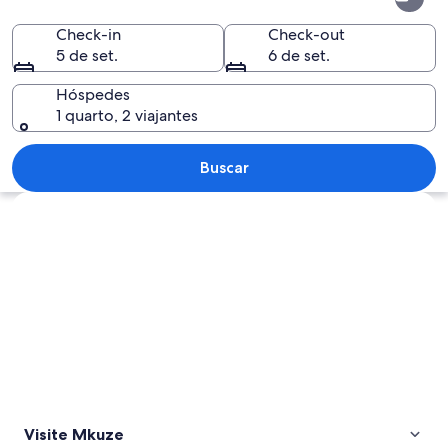
Check-in
Check-out
5 de set.
6 de set.
Hóspedes
1 quarto, 2 viajantes
Duas antílopes bebendo água numa ár
Buscar
Explorar mapa
Visite Mkuze