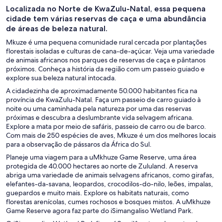
Localizada no Norte de KwaZulu-Natal, essa pequena
cidade tem várias reservas de caça e uma abundância
de áreas de beleza natural.
Mkuze é uma pequena comunidade rural cercada por plantações
florestais isoladas e culturas de cana-de-açúcar. Veja uma variedade
de animais africanos nos parques de reservas de caça e pântanos
próximos. Conheça a história da região com um passeio guiado e
explore sua beleza natural intocada.
A cidadezinha de aproximadamente 50.000 habitantes fica na
província de KwaZulu-Natal. Faça um passeio de carro guiado à
noite ou uma caminhada pela natureza por uma das reservas
próximas e descubra a deslumbrante vida selvagem africana.
Explore a mata por meio de safáris, passeio de carro ou de barco.
Com mais de 250 espécies de aves, Mkuze é um dos melhores locais
para a observação de pássaros da África do Sul.
Planeje uma viagem para a uMkhuze Game Reserve, uma área
protegida de 40.000 hectares ao norte de Zululand. A reserva
abriga uma variedade de animais selvagens africanos, como girafas,
elefantes-da-savana, leopardos, crocodilos-do-nilo, leões, impalas,
guepardos e muito mais. Explore os habitats naturais, como
florestas arenícolas, cumes rochosos e bosques mistos. A uMkhuze
Game Reserve agora faz parte do iSimangaliso Wetland Park.