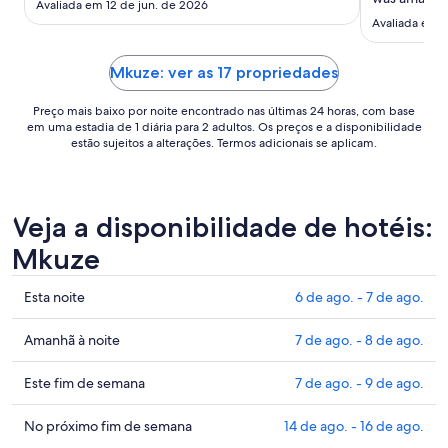
Avaliada em 12 de jun. de 2026
de
area where y
Avaliada em 1
ago.
Definitely 
a
Mkuze: ver as 17 propriedades
8
de
Preço mais baixo por noite encontrado nas últimas 24 horas, com base
ago..
em uma estadia de 1 diária para 2 adultos. Os preços e a disponibilidade
estão sujeitos a alterações. Termos adicionais se aplicam.
Veja a disponibilidade de hotéis:
Mkuze
Confira
Esta noite
6 de ago. - 7 de ago.
os
preços
Confira
Amanhã à noite
7 de ago. - 8 de ago.
em
os
Mkuze
preços
Confira
Este fim de semana
7 de ago. - 9 de ago.
para
em
os
esta
Mkuze
preços
Confira
No próximo fim de semana
14 de ago. - 16 de ago.
noite,
para
em
os