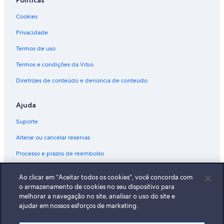
Políticas
Cookies
Privacidade
Termos de uso
Termos e condições da Vrbo
Diretrizes de conteúdo e denúncia de conteúdo
Ajuda
Suporte
Alterar ou cancelar reservas
Processo e prazos de reembolso
Reserve um voo usando um crédito da companhia aérea
Ao clicar em “Aceitar todos os cookies”, você concorda com
Documentos para viagens internacionais
o armazenamento de cookies no seu dispositivo para
melhorar a navegação no site, analisar o uso do site e
ajudar em nossos esforços de marketing.