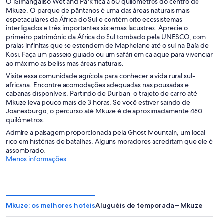
O iSimangaliso Wetland Park fica a 60 quilômetros do centro de
Mkuze. O parque de pântanos é uma das áreas naturais mais
espetaculares da África do Sul e contém oito ecossistemas
interligados e três importantes sistemas lacustres. Aprecie o
primeiro patrimônio da África do Sul tombado pela UNESCO, com
praias infinitas que se estendem de Maphelane até o sul na Baía de
Kosi. Faça um passeio guiado ou um safári em caiaque para vivenciar
ao máximo as belíssimas áreas naturais.
Visite essa comunidade agrícola para conhecer a vida rural sul-
africana. Encontre acomodações adequadas nas pousadas e
cabanas disponíveis. Partindo de Durban, o trajeto de carro até
Mkuze leva pouco mais de 3 horas. Se você estiver saindo de
Joanesburgo, o percurso até Mkuze é de aproximadamente 480
quilômetros.
Admire a paisagem proporcionada pela Ghost Mountain, um local
rico em histórias de batalhas. Alguns moradores acreditam que ele é
assombrado.
Menos informações
Mkuze: os melhores hotéis
Aluguéis de temporada – Mkuze