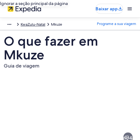
Ignorar a seção principal da página
Baixar app
Programe a sua viagem
KwaZulu-Natal
Mkuze
O que fazer em
Mkuze
Guia de viagem
Fotos
de
Mkuze
4