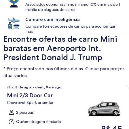
Associados economizam no mínimo 10% em mais de 1
milhão de aluguéis de carro
Compre com inteligência
Compare fornecedores de carros para economizar
mais
Encontre ofertas de carro Mini
baratas em Aeroporto Int.
President Donald J. Trump
* Preço encontrado nos últimos 6 dias. Clique para preços
atualizados.
Mini 2/3 Door Car Chevrovet Spark or similar
sáb.,
sáb., 8 de ago. - dom., 9 de ago.
8
Mini 2/3 Door Car
de
Chevrovet Spark or similar
ago.
a
2 pessoas
dom.,
Quilometragem ilimitada
9
R$ 45