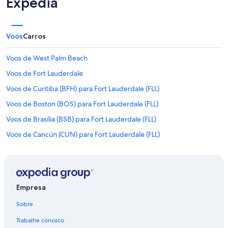
Expedia
Voos
Carros
Voos de West Palm Beach
Voos de Fort Lauderdale
Voos de Curitiba (BFH) para Fort Lauderdale (FLL)
Voos de Boston (BOS) para Fort Lauderdale (FLL)
Voos de Brasília (BSB) para Fort Lauderdale (FLL)
Voos de Cancún (CUN) para Fort Lauderdale (FLL)
Voos de Fortaleza (FOR) para Fort Lauderdale (FLL)
Voos de São Paulo (GRU) para Fort Lauderdale (FLL)
Voos de Las Vegas (LAS) para Fort Lauderdale (FLL)
Empresa
Voos de Los Angeles (LAX) para Fort Lauderdale (FLL)
Sobre
Voos de Lisboa (LIS) para Fort Lauderdale (FLL)
Trabalhe conosco
Voos de Manaus (MAO) para Fort Lauderdale (FLL)