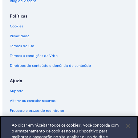
Blog de viagens
Políticas
Cookies
Privacidade
Termos de uso
Termos e condições da Vrbo
Diretrizes de conteúdo e denúncia de conteúdo
Ajuda
Suporte
Alterar ou cancelar reservas
Processo e prazos de reembolso
Reserve um voo usando um crédito da companhia aérea
Ao clicar em “Aceitar todos os cookies”, você concorda com
Documentos para viagens internacionais
o armazenamento de cookies no seu dispositivo para
melhorar a navegação no site, analisar o uso do site e