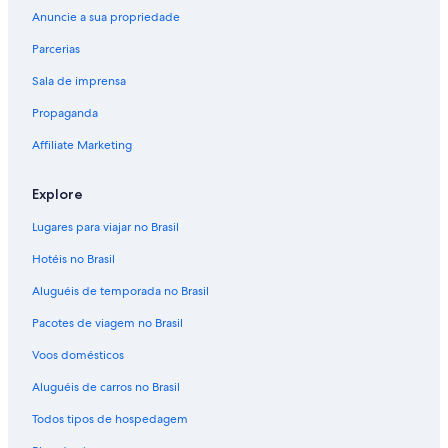
Anuncie a sua propriedade
Voos de Nova York (NYC) para Fort Lauderdale (FLL)
Parcerias
Voos de Belo Horizonte (PLU) para Fort Lauderdale (FLL)
Sala de imprensa
Voos de Porto Alegre (POA) para Fort Lauderdale (FLL)
Propaganda
Voos de Punta Cana (PUJ) para Fort Lauderdale (FLL)
Voos de Rio de Janeiro (RIO) para Fort Lauderdale (FLL)
Affiliate Marketing
Voos de São Paulo (SAO) para Fort Lauderdale (FLL)
Explore
Voos de Salvador (SSA) para Fort Lauderdale (FLL)
Lugares para viajar no Brasil
Voos para Fort Lauderdale
Hotéis no Brasil
Aluguéis de temporada no Brasil
Pacotes de viagem no Brasil
Voos domésticos
Aluguéis de carros no Brasil
Todos tipos de hospedagem