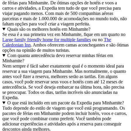
de férias para Minhamite. De ótimas opções de hotéis e voos a
carros e atividades, a Expedia tem tudo de que você precisa para
viajar pagando menos. Com mais de 500 companhias aéreas
parceiras e mais de 1.000.000 de acomodações no mundo todo, não
faltam opções para você criar a viagem perfeita.
Quais são os melhores hotéis em Minhamite?
Se essa é a sua primeira vez em Minhamite, fique em um quarto no
Large family friendly home for multiple families
ou no
The
Caledonian Inn
. Ambos oferecem camas aconchegantes e são ótimas
opções na opinião de muitos turistas.
Com quanta antecedência devo reservar minhas férias em
Minhamite?
Nem sempre é fácil saber exatamente qual é o momento ideal para
reservar a sua viagem para Minhamite. Mas normalmente, o quanto
antes você fizer a reserva, melhores serão as tarifas. Em alguns
casos, você pode reservar seus voos e hotéis com até 12 meses de
antecedência. Se você deseja embarcar na última hora, não precisa
se preocupar. Todos os dias, tarifas incríveis são anunciadas na
Expedia.
O que está incluído em um pacote da Expedia para Minhamite?
Tudo depende do estilo de viagem que você está programando. Os
pacotes de férias em Minhamite podem incluir hotéis, voos e carros,
que você pode combinar como preferir. Você também pode
adicionar experiências e atividades após a reserva para conseguir
descontos ainda melhores.