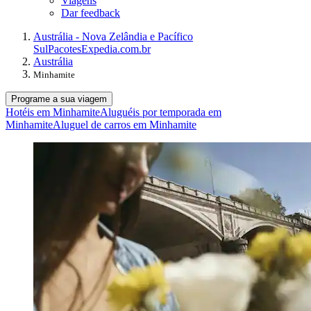
Viagens
Dar feedback
Austrália - Nova Zelândia e Pacífico
Sul
Pacotes
Expedia.com.br
Austrália
Minhamite
Programe a sua viagem
Hotéis em Minhamite
Aluguéis por temporada em
Minhamite
Aluguel de carros em Minhamite