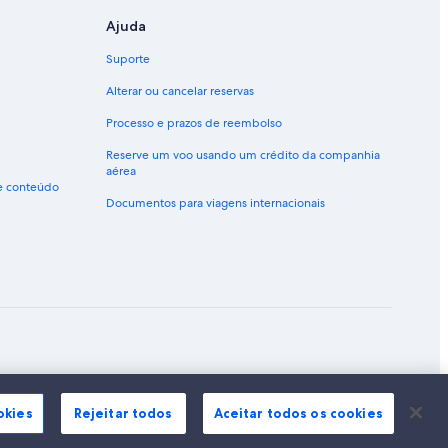
Ajuda
Suporte
Alterar ou cancelar reservas
Processo e prazos de reembolso
Reserve um voo usando um crédito da companhia
aérea
de conteúdo
Documentos para viagens internacionais
ão marcas registradas da Expedia, Inc.
okies
Rejeitar todos
Aceitar todos os cookies