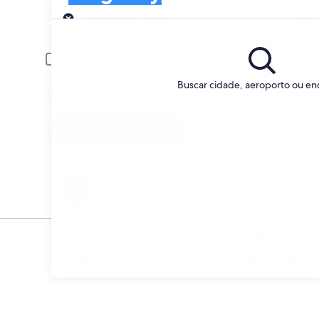
Retirada
Data de retirada
Data
21 de ago.
22 d
O motorista tem menos de 30 ou mais de 70 anos
Motoristas jovens ou idosos podem ter que pagar uma taxa adiciona
Buscar cidade, aeroporto ou e
Tenho um código de desconto
Buscar
Mude de planos
Cancelamento sem multa em aluguéis de carros
selecionados
Encontre ofertas de carro 
* Preço encontrado nos últimos 6 dias. Clique par