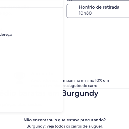
Igual à retirada
 de devolução
Horário de retirada
e ago.
l.
ndereço
Aproveite
Associados economizam no mínimo 10% em
mais de 1 milhão de aluguéis de carro
Médio baratas em Burgundy
a preços atualizados.
Não encontrou o que estava procurando?
Burgundy: veja todos os carros de aluguel.