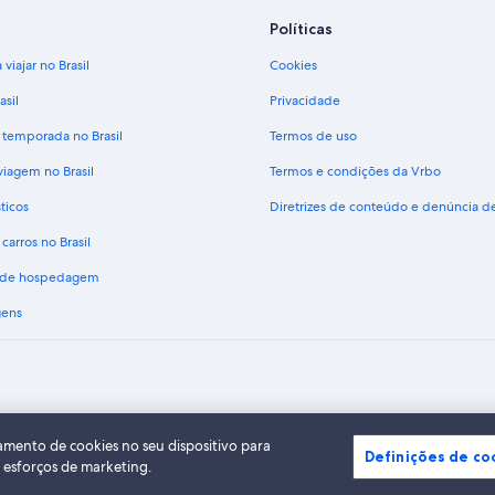
Políticas
viajar no Brasil
Cookies
asil
Privacidade
 temporada no Brasil
Termos de uso
viagem no Brasil
Termos e condições da Vrbo
ticos
Diretrizes de conteúdo e denúncia 
carros no Brasil
s de hospedagem
gens
A Expedia, Inc. não se responsabiliza pelo conteúdo dos sites externos.
do Expedia Group. Todos os direitos reservados Expedia e o logotipo da Expedia s
amento de cookies no seu dispositivo para
Definições de co
s esforços de marketing.