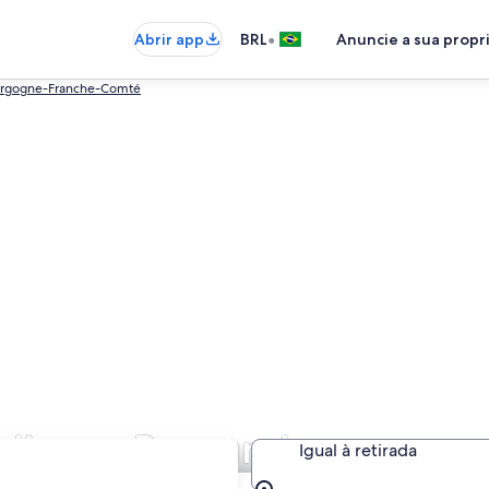
•
Abrir app
BRL
Anuncie a sua prop
urgogne-Franche-Comté
édio em Burgundy
Igual à retirada