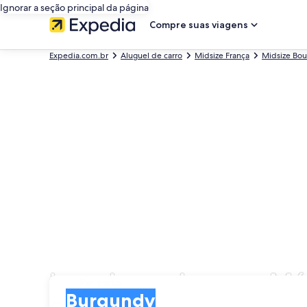
Ignorar a seção principal da página
Compre suas viagens
Expedia.com.br
Aluguel de carro
Midsize França
Midsize Bo
Locadoras de carro M
Retirada
Retirada
Burgundy