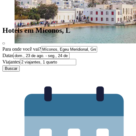
Hotéis em Míconos, L
Para onde você vai?
Datas
Viajantes
Buscar