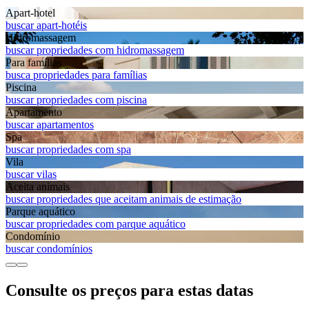
Apart-hotel
buscar apart-hotéis
Hidromassagem
buscar propriedades com hidromassagem
Para famílias
busca propriedades para famílias
Piscina
buscar propriedades com piscina
Apart­amento
buscar apartamentos
Spa
buscar propriedades com spa
Vila
buscar vilas
Aceita animais
buscar propriedades que aceitam animais de estimação
Parque aquático
buscar propriedades com parque aquático
Condomínio
buscar condomínios
Consulte os preços para estas datas