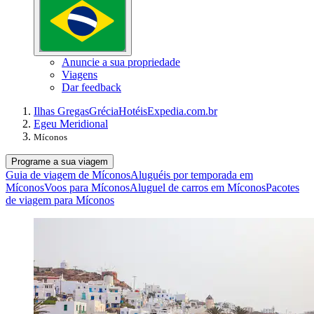
Anuncie a sua propriedade
Viagens
Dar feedback
Ilhas Gregas
Grécia
Hotéis
Expedia.com.br
Egeu Meridional
Míconos
Programe a sua viagem
Guia de viagem de Míconos
Aluguéis por temporada em
Míconos
Voos para Míconos
Aluguel de carros em Míconos
Pacotes
de viagem para Míconos