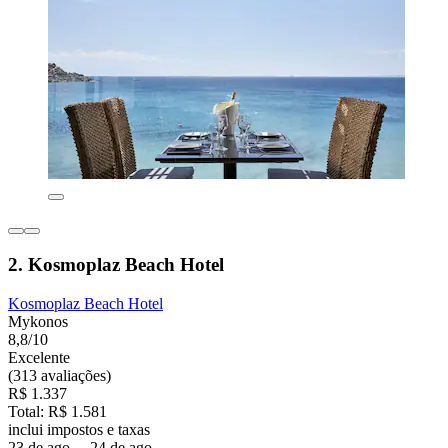
2. Kosmoplaz Beach Hotel
Kosmoplaz Beach Hotel
Mykonos
8,8/10
Excelente
(313 avaliações)
R$ 1.337
Total: R$ 1.581
inclui impostos e taxas
23 de ago. – 24 de ago.