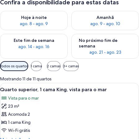
Confira a disponibilidade para estas datas
Verifica a disponibilidade para esta noite, ago. 8 - ago. 9
Verifica a disponibilidade par
Hoje à noite
Amanhã
ago. 8 - ago. 9
ago. 9 - ago. 10
Verifica a disponibilidade para este fim de semana, ago. 14 - a
Verifica a disponibilidade par
Este fim de semana
No próximo fim de
semana
ago. 14 - ago. 16
ago. 21 - ago. 23
Filtros
Todos os quartos
1 cama
2 camas
3+ camas
disponíveis
para
Mostrando 11 de 11 quartos
os
Carrega
Quarto de hotel com uma cama grande,
9
Quarto superior, 1 cama King, vista para o mar
quartos
todas
Vista para o mar
as
23 m²
fotos
de
Acomoda 2
Quarto
1 cama King
superior,
Wi-Fi grátis
1