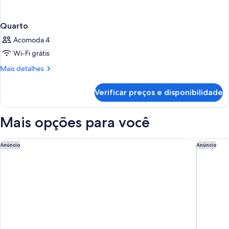
Quarto
Acomoda 4
Wi-Fi grátis
Mais
Mais detalhes
detalhes
de
Verificar preços e disponibilidade
Quarto
Mais opções para você
Appart'City Confort La Ciotat Cote Port
Campanil
Anúncio
Anúncio