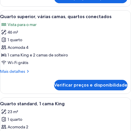
terraço
superior,
1
Carrega
Quarto de hotel com cama, escrivaninh
8
cama
Quarto superior, várias camas, quartos conectados
todas
King,
Vista para o mar
terraço
as
46 m²
fotos
de
1 quarto
Quarto
Acomoda 4
superior,
1 cama King e 2 camas de solteiro
várias
Wi-Fi grátis
camas,
Mais
Mais detalhes
quartos
detalhes
conectados
de
Verificar preços e disponibilidade
Quarto
superior,
várias
Carrega
Roupas de cama premium, cofres nos q
4
camas,
Quarto standard, 1 cama King
todas
quartos
23 m²
conectados
as
1 quarto
fotos
de
Acomoda 2