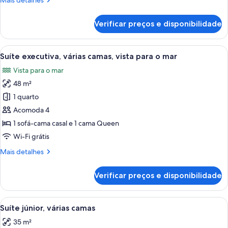
Mais detalhes
detalhes
de
Verificar preços e disponibilidade
Quarto
Carrega
Quarto de hotel moderno com uma cam
11
Suíte executiva, várias camas, vista para o mar
todas
Vista para o mar
as
48 m²
fotos
de
1 quarto
Suíte
Acomoda 4
executiva,
1 sofá-cama casal e 1 cama Queen
várias
Wi-Fi grátis
camas,
Mais
Mais detalhes
vista
detalhes
para
de
Verificar preços e disponibilidade
o
Suíte
executiva,
mar
várias
Carrega
Quarto de hotel moderno com cama, me
12
camas,
Suíte júnior, várias camas
todas
vista
35 m²
para
as