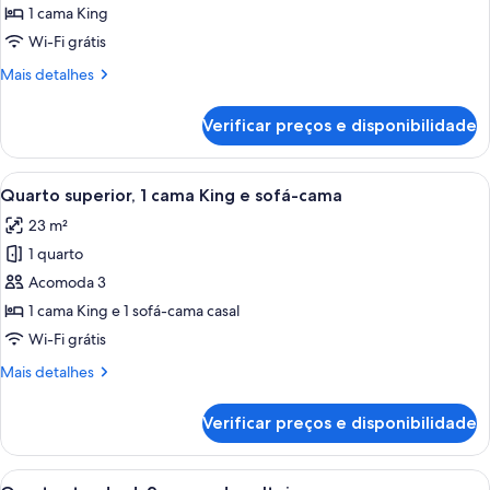
Quarto
1 cama King
standard,
Wi-Fi grátis
1
Mais
Mais detalhes
cama
detalhes
King
de
Verificar preços e disponibilidade
Quarto
standard,
1
Carrega
Roupas de cama premium, cofres nos q
5
cama
Quarto superior, 1 cama King e sofá-cama
todas
King
23 m²
as
1 quarto
fotos
de
Acomoda 3
Quarto
1 cama King e 1 sofá-cama casal
superior,
Wi-Fi grátis
1
Mais
Mais detalhes
cama
detalhes
King
de
Verificar preços e disponibilidade
Quarto
e
superior,
sofá-
1
Carrega
Quarto de hotel com cama, secretária, 
cama
5
cama