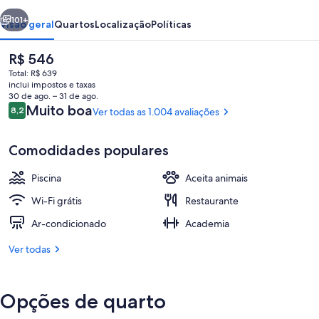
Euromed
erior
Próximo
101+
Visão geral
Quartos
Localização
Políticas
O
R$ 546
preço
Total: R$ 639
atual
inclui impostos e taxas
é
30 de ago. – 31 de ago.
R$ 546
Avaliações
Muito boa
8,2
Ver todas as 1.004 avaliações
8,2 de 10
Comodidades populares
Piscina interna
Piscina
Aceita animais
Wi-Fi grátis
Restaurante
Ar-condicionado
Academia
Ver todas
Opções de quarto