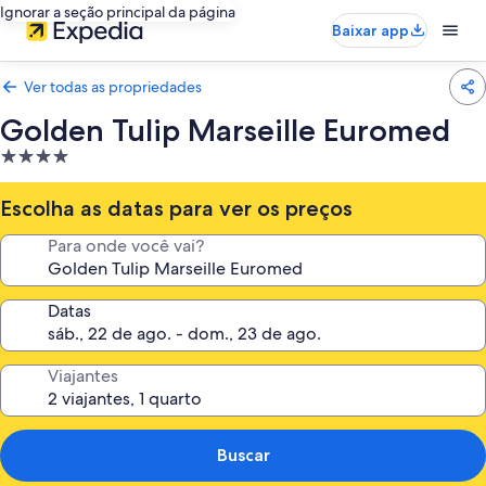
Ignorar a seção principal da página
Baixar app
Ver todas as propriedades
Golden Tulip Marseille Euromed
Propriedade
4.0
estrelas
Escolha as datas para ver os preços
Para onde você vai?
Datas
Viajantes
Buscar