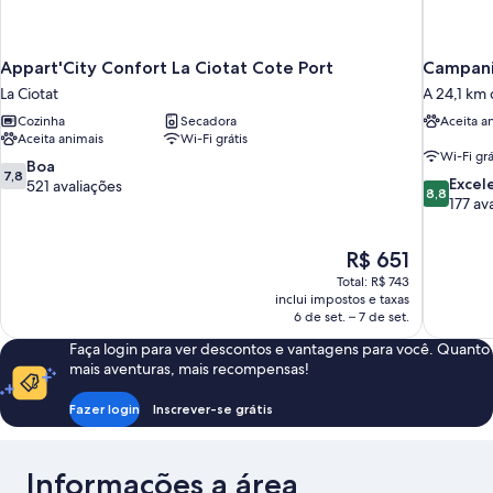
Appart'City Confort La Ciotat Cote Port
Campanil
La Ciotat
A 24,1 km 
Cozinha
Secadora
Aceita a
Aceita animais
Wi-Fi grátis
Wi-Fi grá
7.8
Boa
7,8
8.8
Excel
de
521 avaliações
8,8
de
177 av
10,
10,
Boa,
Excelente
521
O
R$ 651
177
avaliações
preço
avaliações
Total: R$ 743
é
inclui impostos e taxas
de
6 de set. – 7 de set.
R$ 651
Faça login para ver descontos e vantagens para você. Quanto
mais aventuras, mais recompensas!
Fazer login
Inscrever-se grátis
Informações a área