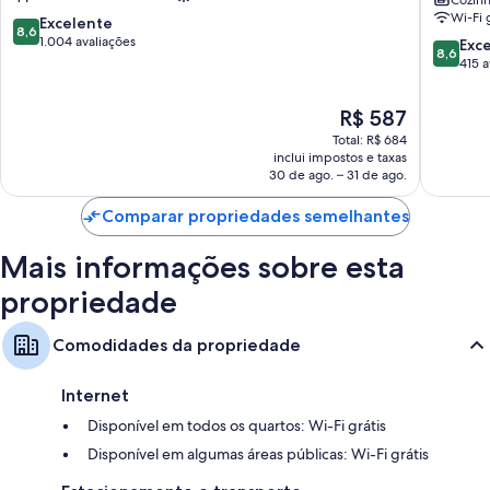
Euromed
Marseill
Cozin
Wi-Fi g
La
Centre
8.6
Excelente
8,6
Joliette
Eurome
de
1.004 avaliações
8.6
Exc
8,6
2º
10,
de
415 a
Arrondi
Excelente,
10,
1.004
Excelent
O
R$ 587
avaliações
415
preço
Total: R$ 684
avaliaçõ
é
inclui impostos e taxas
de
30 de ago. – 31 de ago.
R$ 587
Comparar propriedades semelhantes
Mais informações sobre esta
propriedade
Comodidades da propriedade
Internet
Disponível em todos os quartos: Wi-Fi grátis
Disponível em algumas áreas públicas: Wi-Fi grátis