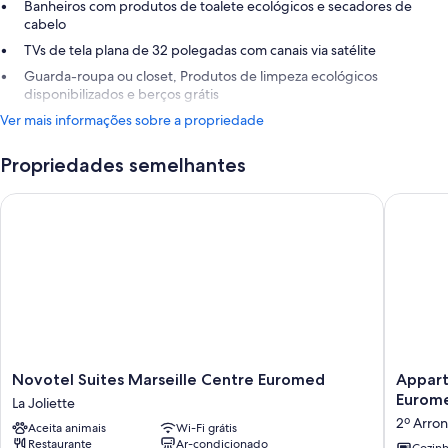
Banheiros com produtos de toalete ecológicos e secadores de
cabelo
TVs de tela plana de 32 polegadas com canais via satélite
Guarda-roupa ou closet, Produtos de limpeza ecológicos
disponibilizados e berços grátis
Ver mais informações sobre a propriedade
Propriedades semelhantes
Novotel Suites Marseille Centre Euromed
Appart H
Novotel
Appart
Novotel Suites Marseille Centre Euromed
Appart
Suites
Hotel
Eurom
La Joliette
Marseille
Odalys
2º Arro
Aceita animais
Wi-Fi grátis
Centre
City
Restaurante
Ar-condicionado