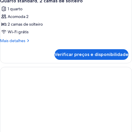
Quarto standard, 2 camas de solteiro
todas
King
1 quarto
e
as
sofá-
Acomoda 2
fotos
cama
de
2 camas de solteiro
Quarto
Wi-Fi grátis
standard,
Mais
Mais detalhes
2
detalhes
camas
de
Verificar preços e disponibilidade
Quarto
de
standard,
solteiro
2
camas
de
solteiro