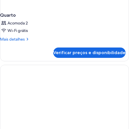
Quarto
Acomoda 2
Wi-Fi grátis
Mais
Mais detalhes
detalhes
de
Verificar preços e disponibilidade
Quarto