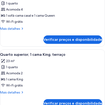
o
1 quarto
fotos
mar
de
Acomoda 4
Suíte
1 sofá-cama casal e 1 cama Queen
júnior,
Wi-Fi grátis
várias
Mais
Mais detalhes
camas
detalhes
de
Verificar preços e disponibilidade
Suíte
júnior,
várias
Carrega
Roupas de cama premium, cofres nos q
9
camas
Quarto superior, 1 cama King, terraço
todas
23 m²
as
1 quarto
fotos
de
Acomoda 2
Quarto
1 cama King
superior,
Wi-Fi grátis
1
Mais
Mais detalhes
cama
detalhes
King,
de
Verificar preços e disponibilidade
Quarto