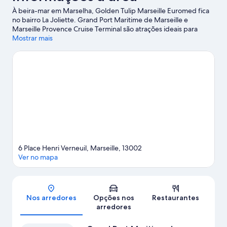
À beira-mar em Marselha, Golden Tulip Marseille Euromed fica
no bairro La Joliette. Grand Port Maritime de Marseille e
Marseille Provence Cruise Terminal são atrações ideais para
quem procura aventuras. Para conhecer as belezas naturais da
Mostrar mais
região, explore lugares como Praia de Prado e Parc National des
Calanques. Quem quiser curtir um evento ou assistir a uma
partida deve ficar atento à programação em Estádio Vélodrome
ou em Le Dome.
Confira nosso guia de viagem sobre Marselha.
6 Place Henri Verneuil, Marseille, 13002
Ver no mapa
Mapa
Nos arredores
Opções nos
Restaurantes
arredores