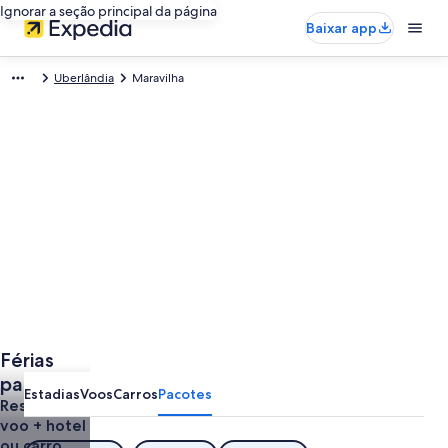
Ignorar a seção principal da página
Baixar app
Uberlândia
Maravilha
Férias
para
Estadias
Voos
Carros
Pacotes
Maravilha
Reserve um
voo + hotel
ou carro