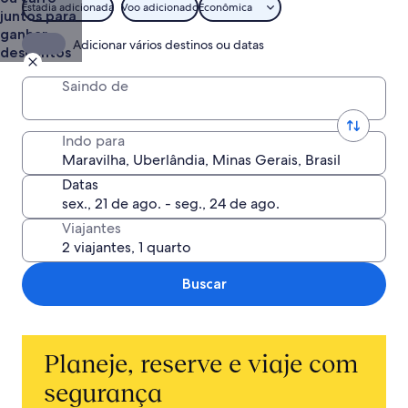
Estadia adicionada
Voo adicionado
Econômica
juntos para
ganhar
Adicionar vários destinos ou datas
descontos
Saindo de
Indo para
Datas
Viajantes
Buscar
Planeje, reserve e viaje com
segurança