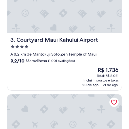
Courtyard Maui Kahului Airport
3. Courtyard Maui Kahului Airport
Propriedade
4.0
A 8,2 km de Mantokuji Soto Zen Temple of Maui
estrelas
9.2
9,2/10
Maravilhosa
(1.001 avaliações)
de
O
R$ 1.736
10,
preço
Maravilhosa,
Total: R$ 2.061
é
inclui impostos e taxas
(1.001
de
20 de ago. – 21 de ago.
avaliações)
R$ 1.736
Lumeria Maui Educational Retreat Center