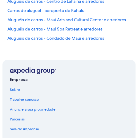
Aluguéis de carros - Centro de Lahaina e arredores
m
a
Carros de aluguel - aeroporto de Kahului
t
Aluguéis de carros - Maui Arts and Cultural Center e arredores
t
r
Aluguéis de carros - Maui Spa Retreat e arredores
e
s
Aluguéis de carros - Condado de Maui e arredores
s
n
e
e
d
s
r
Empresa
e
p
Sobre
l
a
Trabalhe conosco
c
Anuncie a sua propriedade
i
n
Parcerias
g
,
Sala de imprensa
v
e