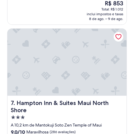
O
R$ 853
o
h
preço
m
Total: R$ 1.012
I
é
p
inclui impostos e taxas
o
de
r
8 de ago. – 9 de ago.
n
R$ 853
a
l
s
Hampton Inn & Suites Maui North Shore
y
"
s
t
a
y
e
d
f
o
r
o
n
e
n
Hampton Inn & Suites Maui North Shore
7. Hampton Inn & Suites Maui North
i
Shore
g
Propriedade
h
t
3.0
A 10,2 km de Mantokuji Soto Zen Temple of Maui
,
estrelas
9.0
9,0/10
Maravilhosa
(286 avaliações)
I