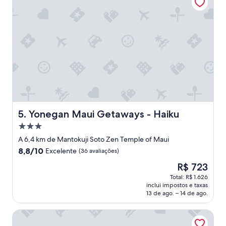
d
o
b
a
r
u
l
h
o
d
a
c
i
Yonegan Maui Getaways - Haiku
5. Yonegan Maui Getaways - Haiku
d
Propriedade
a
3.0
d
A 6,4 km de Mantokuji Soto Zen Temple of Maui
estrelas
e
8.8
8,8/10
Excelente
(36 avaliações)
,
de
O
R$ 723
m
10,
preço
a
Excelente,
Total: R$ 1.626
é
s
inclui impostos e taxas
(36
de
p
13 de ago. – 14 de ago.
avaliações)
R$ 723
e
r
Gods Peace Of Maui
t