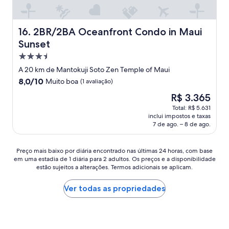
2
a
e
a
e
m
f
i
i
s
m
e
o
d
s
t
f
n
r
2BR/2BA Oceanfront Condo in Maui Sunset
16. 2BR/2BA Oceanfront Condo in Maui
m
p
e
r
t
7
a
l
Sunset
f
e
o
n
d
u
u
n
n
Propriedade
i
e
s
l
t
o
g
3.5
1
a
A 20 km de Mantokuji Soto Zen Temple of Maui
,
e
H
h
estrelas
2
n
8.0
8,0/10
a
a
o
Muito boa
(1 avaliação)
t
(
d
de
n
o
s
s
O
R$ 3.365
t
a
10,
d
h
t
.
preço
w
l
Muito
Total: R$ 5.631
t
o
e
A
é
e
s
inclui impostos e taxas
boa,
h
t
l
f
de
l
o
7 de ago. – 8 de ago.
(1
e
e
f
e
R$ 3.365
v
t
avaliação)
b
l
a
w
e
h
e
n
z
s
Preço
Preço mais baixo por diária encontrado nas últimas 24 horas, com base
!
e
d
ã
e
u
em uma estadia de 1 diária para 2 adultos. Os preços e a disponibilidade
mais
!
a
w
o
m
g
estão sujeitos a alterações. Termos adicionais se aplicam.
baixo
)
c
a
é
a
g
por
c
e
s
m
d
e
diária
Ver todas as propriedades
h
s
i
u
i
s
encontrado
a
s
n
i
f
t
nas
r
t
c
t
e
i
últimas
g
o
r
o
r
o
24
e
a
e
f
e