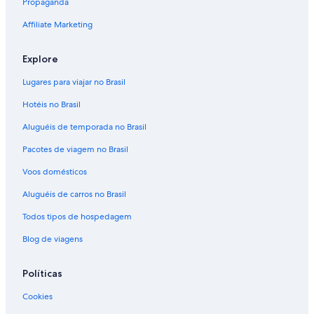
Propaganda
r
y
Affiliate Marketing
s
a
Explore
g
g
Lugares para viajar no Brasil
y
i
Hotéis no Brasil
n
t
Aluguéis de temporada no Brasil
h
Pacotes de viagem no Brasil
e
m
Voos domésticos
i
d
Aluguéis de carros no Brasil
d
l
Todos tipos de hospedagem
e
a
Blog de viagens
n
d
Políticas
w
a
Cookies
y