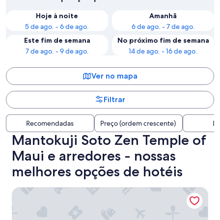
Hoje à noite
Amanhã
5 de ago. - 6 de ago.
6 de ago. - 7 de ago.
Este fim de semana
No próximo fim de semana
7 de ago. - 9 de ago.
14 de ago. - 16 de ago.
Ver no mapa
Filtrar
Recomendadas
Preço (ordem crescente)
Di
Mantokuji Soto Zen Temple of
Maui e arredores - nossas
melhores opções de hotéis
Paia Inn