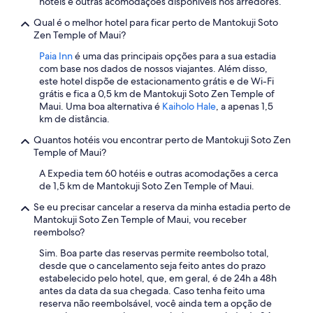
hotéis e outras acomodações disponíveis nos arredores.
s
n
'
Qual é o melhor hotel para ficar perto de Mantokuji Soto
w
t
Zen Temple of Maui?
h
s
a
Paia Inn
é uma das principais opções para a sua estadia
o
t
com base nos dados de nossos viajantes. Além disso,
u
w
este hotel dispõe de estacionamento grátis e de Wi-Fi
n
a
grátis e fica a 0,5 km de Mantokuji Soto Zen Temple of
d
s
Maui. Uma boa alternativa é
Kaiholo Hale
, a apenas 1,5
l
s
km de distância.
i
a
k
i
Quantos hotéis vou encontrar perto de Mantokuji Soto Zen
e
d
Temple of Maui?
a
w
n
A Expedia tem 60 hotéis e outras acomodações a cerca
h
o
de 1,5 km de Mantokuji Soto Zen Temple of Maui.
e
i
n
Se eu precisar cancelar a reserva da minha estadia perto de
s
I
Mantokuji Soto Zen Temple of Maui, vou receber
y
c
reembolso?
e
h
n
e
Sim. Boa parte das reservas permite reembolso total,
g
c
desde que o cancelamento seja feito antes do prazo
i
k
estabelecido pelo hotel, que, em geral, é de 24h a 48h
n
e
antes da data da sua chegada. Caso tenha feito uma
e
d
reserva não reembolsável, você ainda tem a opção de
r