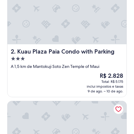
Kuau Plaza Paia Condo with Parking
2. Kuau Plaza Paia Condo with Parking
Propriedade
3.0
A 1,5 km de Mantokuji Soto Zen Temple of Maui
estrelas
O
R$ 2.828
preço
Total: R$ 5.175
é
inclui impostos e taxas
de
9 de ago. – 10 de ago.
R$ 2.828
Courtyard Maui Kahului Airport