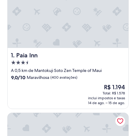
Paia Inn
1. Paia Inn
Propriedade
3.5
A 0,5 km de Mantokuji Soto Zen Temple of Maui
estrelas
9.0
9,0/10
Maravilhosa
(400 avaliações)
de
O
R$ 1.194
10,
preço
Maravilhosa,
Total: R$ 1.578
é
inclui impostos e taxas
(400
de
14 de ago. – 15 de ago.
avaliações)
R$ 1.194
Kuau Plaza Paia Condo with Parking