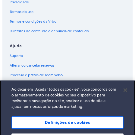
t
Privacidade
o
o
Termos de uso
s
Termos e condições da Vrbo
o
f
Diretrizes de conteúdo e denúncia de conteúdo
t
"
Ajuda
Suporte
Alterar ou cancelar reservas
Processo e prazos de reembolso
Reserve um voo usando um crédito da companhia aérea
Ao clicar em “Aceitar todos os cookies”, você concorda com
Documentos para viagens internacionais
o armazenamento de cookies no seu dispositivo para
melhorar a navegação no site, analisar o uso do site e
ajudar em nossos esforços de marketing.
Definições de cookies
A Expedia, Inc. não se responsabiliza pelo conteúdo dos sites externos.
© 2026 Expedia, Inc., uma empresa do Expedia Group. Todos os direitos
reservados Expedia e o logotipo da Expedia são marcas registradas da