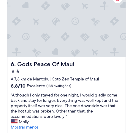
o
d
e
c
a
r
r
o
p
a
r
a
Gods Peace Of Maui
6. Gods Peace Of Maui
j
Propriedade
a
n
2.0
A 7,3 km de Mantokuji Soto Zen Temple of Maui
t
estrelas
8.8
8,8/10
Excelente
(135 avaliações)
a
de
r
"
"Although I only stayed for one night, I would gladly come
10,
e
A
back and stay for longer. Everything was well kept and the
Excelente,
f
l
property itself was very nice. The one downside was that
(135
a
t
the hot tub was broken. Other than that, the
avaliações)
z
h
accommodations were lovely!"
e
o
Molly
r
u
Mostrar menos
c
g