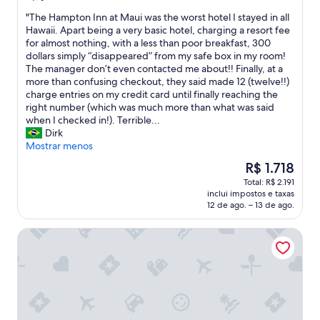
de
w
"
"The Hampton Inn at Maui was the worst hotel I stayed in all
10,
o
T
Hawaii. Apart being a very basic hotel, charging a resort fee
Maravilhosa,
u
h
for almost nothing, with a less than poor breakfast, 300
(286
l
e
dollars simply “disappeared” from my safe box in my room!
avaliações)
d
H
The manager don’t even contacted me about!! Finally, at a
g
a
more than confusing checkout, they said made 12 (twelve!!)
l
m
charge entries on my credit card until finally reaching the
a
p
right number (which was much more than what was said
d
t
when I checked in!). Terrible...
l
o
Dirk
y
n
Mostrar menos
c
I
O
R$ 1.718
o
n
preço
m
Total: R$ 2.191
n
é
e
inclui impostos e taxas
a
de
b
12 de ago. – 13 de ago.
t
R$ 1.718
a
M
c
Maui Seaside Hotel
a
k
u
a
i
n
w
d
a
s
s
t
t