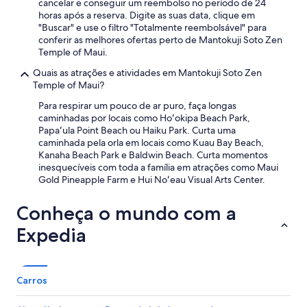
i
cancelar e conseguir um reembolso no período de 24
u
n
horas após a reserva. Digite as suas data, clique em
n
!
"Buscar" e use o filtro "Totalmente reembolsável" para
n
)
conferir as melhores ofertas perto de Mantokuji Soto Zen
i
.
Temple of Maui.
n
T
g
Quais as atrações e atividades em Mantokuji Soto Zen
e
r
Temple of Maui?
r
i
r
Para respirar um pouco de ar puro, faça longas
g
i
caminhadas por locais como Hoʻokipa Beach Park,
h
b
Papaʻula Point Beach ou Haiku Park. Curta uma
t
l
caminhada pela orla em locais como Kuau Bay Beach,
n
e
Kanaha Beach Park e Baldwin Beach. Curta momentos
e
.
inesquecíveis com toda a família em atrações como Maui
x
.
Gold Pineapple Farm e Hui Noʻeau Visual Arts Center.
t
.
t
o
Conheça o mundo com a
y
Expedia
o
u
!
-
Carros
t
h
e