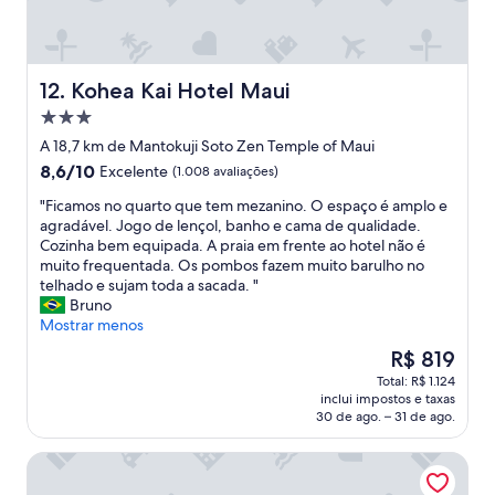
r
o
l
M
f
m
a
y
e
m
r
c
c
o
s
h
t
Kohea Kai Hotel Maui
12. Kohea Kai Hotel Maui
d
s
e
l
a
Propriedade
i
c
o
t
m
k
3.0
c
A 18,7 km de Mantokuji Soto Zen Temple of Maui
i
p
i
estrelas
a
8.6
8,6/10
o
Excelente
(1.008 avaliações)
l
n
t
de
n
y
w
i
"
"Ficamos no quarto que tem mezanino. O espaço é amplo e
10,
s
“
a
o
F
agradável. Jogo de lençol, banho e cama de qualidade.
Excelente,
w
d
s
n
i
Cozinha bem equipada. A praia em frente ao hotel não é
(1.008
e
i
l
o
c
muito frequentada. Os pombos fazem muito barulho no
avaliações)
r
s
a
n
a
telhado e sujam toda a sacada. "
e
a
t
M
m
Bruno
l
p
e
a
o
Mostrar menos
o
p
a
u
s
v
O
R$ 819
e
n
i
n
e
preço
a
d
Total: R$ 1.124
!
o
l
é
r
w
inclui impostos e taxas
C
q
y
de
e
a
30 de ago. – 31 de ago.
l
u
!
R$ 819
d
s
o
a
"
”
a
Howzit Hostels
s
r
f
l
e
t