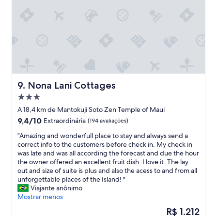
w
a
e
e
w
s
l
a
p
l
i
a
k
i
ç
e
.
o
p
A
s
t
p
o
a
a
,
n
r
d
Nona Lani Cottages
9. Nona Lani Cottages
d
t
e
Propriedade
t
b
c
h
3.0
e
o
A 18,4 km de Mantokuji Soto Zen Temple of Maui
e
estrelas
i
r
9.4
9,4/10
Extraordinária
(194 avaliações)
p
n
a
de
r
g
c
"
"Amazing and wonderfull place to stay and always send a
10,
o
a
a
A
correct info to the customers before check in. My check in
Extraordinária,
p
v
o
m
was late and was all according the forecast and due the hour
(194
e
e
d
a
the owner offered an excellent fruit dish. I love it. The lay
avaliações)
r
r
e
z
out and size of suite is plus and also the acess to and from all
t
y
m
i
unforgettable places of the Island! "
y
b
u
n
Viajante anônimo
i
a
i
g
Mostrar menos
t
s
t
a
O
R$ 1.212
s
i
o
n