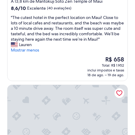
2.0
ç
A 13,8 km de Mantokuji Soto Zen Temple of Maui
o
s
h
estrelas
ã
8.6
8,6/10
k
Excelente
(40 avaliações)
t
e
o
de
e
h
c
m
"
"The cutest hotel in the perfect location on Maui! Close to
10,
n
a
u
a
T
lots of local cafes and restaurants, and the beach was maybe
Excelente,
.
n
s
r
h
a 10 minute drive away. The room itself was super cute and
(40
O
p
t
a
e
tasteful, and the bed was incredibly comfortable. We’ll be
avaliações)
t
o
o
v
c
staying here again the next time we’re in Maui!"
h
o
m
i
u
Lauren
e
r
e
l
t
Mostrar menos
r
b
r
h
e
t
O
R$ 658
r
s
o
s
h
preço
e
b
Total: R$ 1.952
s
t
a
é
a
e
inclui impostos e taxas
a
h
n
de
k
f
18 de ago. – 19 de ago.
!
o
t
R$ 658
f
o
"
t
h
a
r
Kohea Kai Hotel Maui
e
a
s
e
l
t
t
c
i
,
,
h
n
t
3
e
t
h
0
c
h
e
0
k
e
a
d
i
p
c
o
n
e
c
l
.