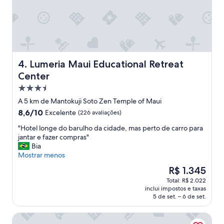
Lumeria Maui Educational Retreat Center
4. Lumeria Maui Educational Retreat
Center
Propriedade
3.5
A 5 km de Mantokuji Soto Zen Temple of Maui
estrelas
8.6
8,6/10
Excelente
(226 avaliações)
de
"
"Hotel longe do barulho da cidade, mas perto de carro para
10,
H
jantar e fazer compras"
Excelente,
o
Bia
(226
t
Mostrar menos
avaliações)
e
O
R$ 1.345
l
preço
Total: R$ 2.022
l
é
inclui impostos e taxas
o
de
5 de set. – 6 de set.
n
R$ 1.345
g
Yonegan Maui Getaways - Haiku
e