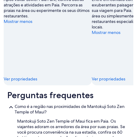
m
a
t
u
atrações e atividades em Paia. Percorra as
exuberantes paisagens 
e
m
o
m
praias na área ou experimente os seus ótimos
sua viagem para Paia. Pe
w
t
r
b
restaurantes.
área ou simplesmente a
e
o
t
e
Mostrar menos
restaurantes especializ
’
d
o
r
locais.
r
a
a
(
Mostrar menos
e
a
q
w
i
s
u
h
n
a
i
i
M
c
e
c
a
a
t
h
u
d
e
w
i
a
r
a
!
.
m
s
"
"
Ver propriedades
Ver propriedades
o
m
d
u
e
Perguntas frequentes
c
l
h
t
m
Como é a região nas proximidades de Mantokuji Soto Zen
h
o
Temple of Maui?
a
r
t
e
Mantokuji Soto Zen Temple of Maui fica em Paia. Os
d
t
viajantes adoram os arredores da área por suas praias. Se
o
h
você procura conveniência na sua estadia, confira os 60
e
a