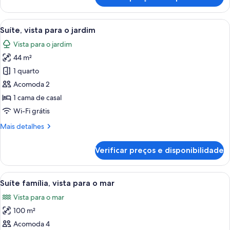
Suite
King,
Sea
Carrega
Casa de banho com toucador de madeir
6
View
Suíte, vista para o jardim
todas
Vista para o jardim
as
44 m²
fotos
de
1 quarto
Suíte,
Acomoda 2
vista
1 cama de casal
para
Wi-Fi grátis
o
Mais
Mais detalhes
jardim
detalhes
de
Verificar preços e disponibilidade
Suíte,
vista
para
Carrega
Quarto com parede de tijolos, dois b
11
o
Suíte família, vista para o mar
todas
jardim
Vista para o mar
as
100 m²
fotos
de
Acomoda 4