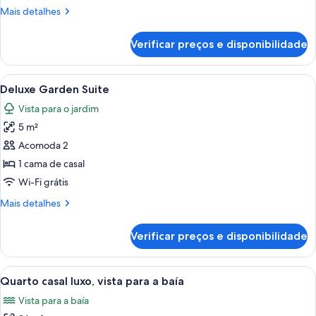
(Beach
Mais
Mais detalhes
Access)
detalhes
de
Verificar preços e disponibilidade
Vila,
2
quartos
Carrega
Cama bem arrumada com arranjo de to
6
(Beach
Deluxe Garden Suite
todas
Access)
Vista para o jardim
as
5 m²
fotos
de
Acomoda 2
Deluxe
1 cama de casal
Garden
Wi-Fi grátis
Suite
Mais
Mais detalhes
detalhes
de
Verificar preços e disponibilidade
Deluxe
Garden
Suite
Carrega
Uma cama de dossel com dossel, uma m
5
Quarto casal luxo, vista para a baía
todas
Vista para a baía
as