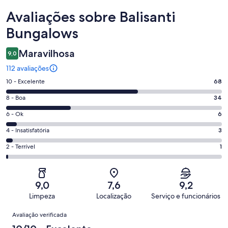
Avaliações
Avaliações sobre Balisanti
Bungalows
Maravilhosa
9,0
112 avaliações
Nota
10 - Excelente
68
10
Nota
8 - Boa
34
-
8
Excelente.
Nota
6 - Ok
6
-
68
6
Boa.
Nota
4 - Insatisfatória
3
de
-
34
4
112
Ok.
Nota
2 - Terrível
1
de
-
avaliações
6
2
112
Insatisfatória.
de
-
avaliações
3
112
Terrível.
de
9,0
7,6
9,2
avaliações
1
112
Limpeza
Localização
Serviço e funcionários
de
avaliações
Avaliações
112
Avaliação verificada
avaliações