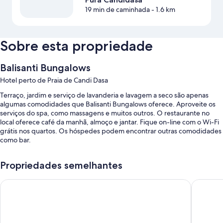
19 min de caminhada
- 1.6 km
Sobre esta propriedade
Balisanti Bungalows
Hotel perto de Praia de Candi Dasa
Terraço, jardim e serviço de lavanderia e lavagem a seco são apenas
algumas comodidades que Balisanti Bungalows oferece. Aproveite os
serviços do spa, como massagens e muitos outros. O restaurante no
local oferece café da manhã, almoço e jantar. Fique on-line com o Wi-Fi
grátis nos quartos. Os hóspedes podem encontrar outras comodidades
como bar.
Os benefícios oferecidos por hotel incluem:
Propriedades semelhantes
Uma piscina externa com espreguiçadeiras
Ramayana Candidasa Beach Resort
Nirwana 
Estacionamento sem manobrista grátis
Aluguel de bicicletas, serviço de traslado de/para o aeroporto
(sobretaxa) e churrasqueiras
Armazenamento para bagagem, assistência com passeios/bilhetes e