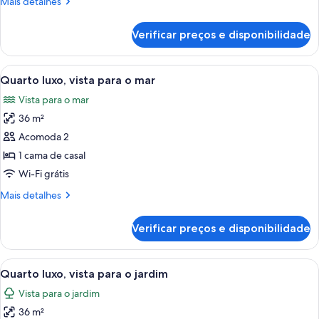
Mais
Mais detalhes
para
detalhes
o
de
Verificar preços e disponibilidade
Quarto
jardim
standard,
vista
Carrega
Uma área de estar coberta ao ar livr
8
para
Quarto luxo, vista para o mar
todas
o
Vista para o mar
jardim
as
36 m²
fotos
de
Acomoda 2
Quarto
1 cama de casal
luxo,
Wi-Fi grátis
vista
Mais
Mais detalhes
para
detalhes
o
de
Verificar preços e disponibilidade
Quarto
mar
luxo,
vista
Carrega
Um quarto com cama, cortinas, televis
6
para
Quarto luxo, vista para o jardim
todas
o
Vista para o jardim
mar
as
36 m²
fotos