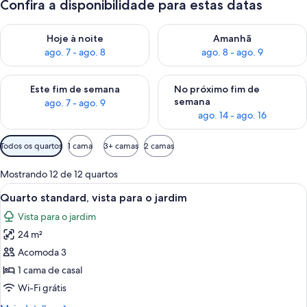
Confira a disponibilidade para estas datas
Verifica a disponibilidade para esta noite, ago. 7 - ago. 8
Verifica a disponibilidade par
Hoje à noite
Amanhã
ago. 7 - ago. 8
ago. 8 - ago. 9
Verifica a disponibilidade para este fim de semana, ago. 7 - ag
Verifica a disponibilidade par
Este fim de semana
No próximo fim de
semana
ago. 7 - ago. 9
ago. 14 - ago. 16
Filtros
Todos os quartos
1 cama
3+ camas
2 camas
disponíveis
para
Mostrando 12 de 12 quartos
os
Carrega
Quarto de hotel com uma cama, duas me
6
Quarto standard, vista para o jardim
quartos
todas
Vista para o jardim
as
24 m²
fotos
de
Acomoda 3
Quarto
1 cama de casal
standard,
Wi-Fi grátis
vista