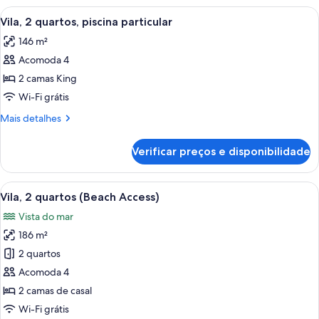
luxo,
Carrega
Um edifício tradicional com telhado de
o
18
1
Vila, 2 quartos, piscina particular
todas
jardim
cama
146 m²
King,
as
vista
Acomoda 4
fotos
para
de
2 camas King
o
Vila,
jardim
Wi-Fi grátis
2
Mais
Mais detalhes
quartos,
detalhes
piscina
de
Verificar preços e disponibilidade
Vila,
particular
2
quartos,
Carrega
Um quarto com uma cama, uma escriv
7
piscina
Vila, 2 quartos (Beach Access)
todas
particular
Vista do mar
as
186 m²
fotos
de
2 quartos
Vila,
Acomoda 4
2
2 camas de casal
quartos
Wi-Fi grátis