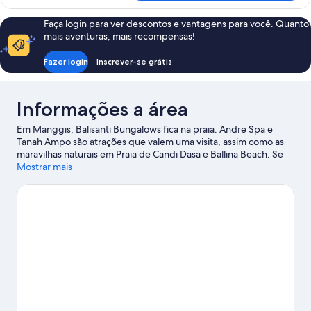
família,
vista
Faça login para ver descontos e vantagens para você. Quanto
para
mais aventuras, mais recompensas!
o
jardim
Fazer login
Inscrever-se grátis
Informações a área
Em Manggis, Balisanti Bungalows fica na praia. Andre Spa e
Tanah Ampo são atrações que valem uma visita, assim como as
maravilhas naturais em Praia de Candi Dasa e Ballina Beach. Se
você adora atividades aquáticas, vai se divertir com mergulho
Mostrar mais
livre (com snorkel) e pesca nas proximidades.
Confira nosso guia
de viagem sobre Manggis.