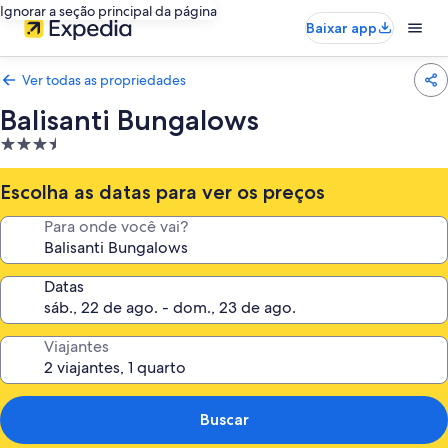
Ignorar a seção principal da página
Baixar app
Ver todas as propriedades
Balisanti Bungalows
Propriedade
3.5
estrelas
Escolha as datas para ver os preços
Para onde você vai?
Datas
Viajantes
Buscar