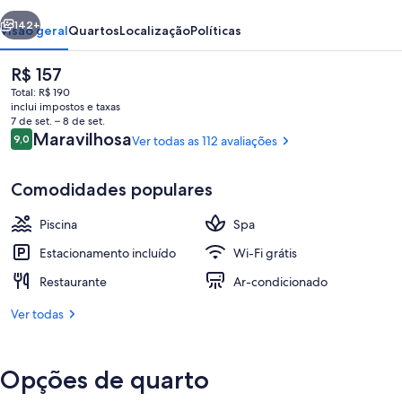
erior
Próximo
142+
Visão geral
Quartos
Localização
Políticas
O
R$ 157
preço
Total: R$ 190
atual
inclui impostos e taxas
é
7 de set. – 8 de set.
R$ 157
Avaliações
Maravilhosa
9,0
Ver todas as 112 avaliações
9,0 de 10
Comodidades populares
Vista da propriedade
Piscina
Spa
Estacionamento incluído
Wi-Fi grátis
Restaurante
Ar-condicionado
Ver todas
Opções de quarto