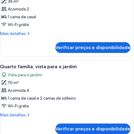
36 m²
fotos
de
Acomoda 2
Quarto
1 cama de casal
casal
Wi-Fi grátis
luxo,
Mais
Mais detalhes
vista
detalhes
para
de
Verificar preços e disponibilidade
Quarto
a
casal
baía
luxo,
Carrega
Quarto com cama de madeira, roupa de
14
vista
Quarto família, vista para o jardim
todas
para
Vista para o jardim
a
as
baía
70 m²
fotos
de
Acomoda 4
Quarto
1 cama de casal e 2 camas de solteiro
família,
Wi-Fi grátis
vista
Mais
Mais detalhes
para
detalhes
o
de
Verificar preços e disponibilidade
Quarto
jardim