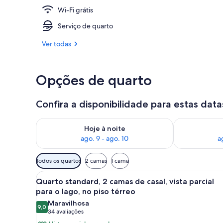
Wi-Fi grátis
Perto da prai
Serviço de quarto
Ver todas
Opções de quarto
Confira a disponibilidade para estas data
Verifica a disponibilidade para esta noite, ago. 9 - a
Verifica a dis
Hoje à noite
ago. 9 - ago. 10
a
Filtros
Todos os quartos
2 camas
1 cama
disponíveis
Carrega
Quarto de hotel com duas cama
para
9
Quarto standard, 2 camas de casal, vista parcial
todas
os
para o lago, no piso térreo
as
quartos
Maravilhosa
9,0
fotos
9,0 de 10
(34
34 avaliações
de
avaliações)