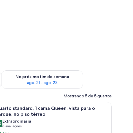
im de semana, ago. 14 - ago. 16
Verifica a disponibilidade para o próximo fim de semana, ago.
No próximo fim de semana
ago. 21 - ago. 23
Mostrando 5 de 5 quartos
uma janela com cortinas.
a o pátio, no piso térreo | Cofres nos quartos, escrivaninha, Wi-Fi de cortes
arrega
Quarto de hotel com uma cama grande, uma e
6
arto standard, 1 cama Queen, vista para o
odas
rque, no piso térreo
s
Extraordinária
6
otos
9,6 de 10
(8
8 avaliações
e
avaliações)