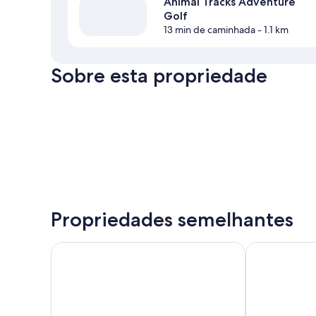
Animal Tracks Adventure
Golf
13 min de caminhada
- 1.1 km
Sobre esta propriedade
Propriedades semelhantes
Court Plaza Inn & Suites
Mackinaw Beac