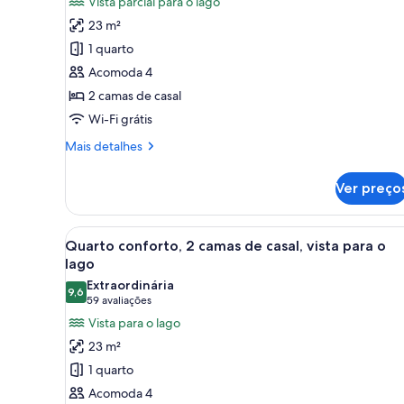
Vista parcial para o lago
Quarto
23 m²
standard,
1 quarto
2
Acomoda 4
camas
2 camas de casal
de
Wi-Fi grátis
casal,
vista
Mais
Mais detalhes
parcial
detalhes
de
para
Ver preço
Quarto
o
standard,
lago,
2
Carrega
Quarto de hotel com duas cam
6
camas
no
Quarto conforto, 2 camas de casal, vista para o
todas
de
lago
piso
casal,
as
Extraordinária
térreo
vista
9,6
fotos
9,6 de 10
(59
59 avaliações
parcial
de
avaliações)
Vista para o lago
para
Quarto
o
23 m²
lago,
conforto,
1 quarto
no
2
piso
Acomoda 4
camas