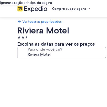
Ignorar a seção principal da página
Compre suas viagens
Ver todas as propriedades
Riviera Motel
Propriedade
2.5
Escolha as datas para ver os preços
estrelas
Para onde você vai?
Galeria
de
fotos
de
Riviera
Motel