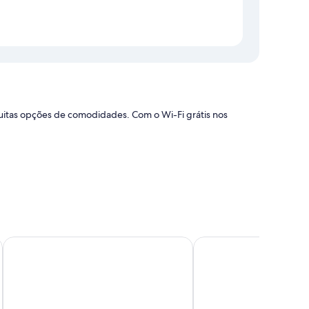
muitas opções de comodidades. Com o Wi-Fi grátis nos
ncia com passeios/bilhetes
Bridge Vista Beach - Hotel & Convention Center
Starlite Budget Inn
ionado, além de comodidades como Wi-Fi grátis e cofres. As
edade.