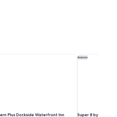
rn Plus Dockside Waterfront Inn
Super 8 by Wyndham 
Anúncio
ern Plus Dockside Waterfront Inn
Super 8 by Wyndham