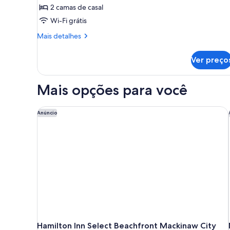
térreo
2 camas de casal
de
Wi-Fi grátis
casal,
vista
Mais
Mais detalhes
para
detalhes
de
o
Ver preço
Quarto
lago
conforto,
2
Mais opções para você
camas
de
casal,
Hamilton Inn Select Beachfront Mackinaw City
Anúncio
vista
para
o
lago
Hamilton Inn Select Beachfront Mackinaw City