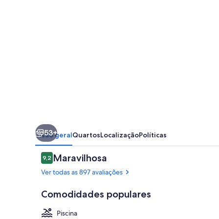
53+
Visão geral
Quartos
Localização
Políticas
Avaliações
Maravilhosa
9,2
9,2 de 10
Ver todas as 897 avaliações
Comodidades populares
Piscina