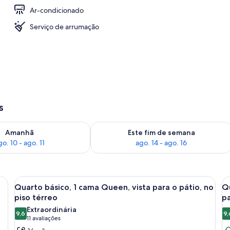
Ar-condicionado
a
Serviço de arrumação
s
go. 10
ponibilidade para amanhã, ago. 10 - ago. 11
Verifica a disponibilidade para este f
Amanhã
Este fim de semana
go. 10 - ago. 11
ago. 14 - ago. 16
s, cada uma com colcha xadrez com tema de veado, cabeceira de madeira e 
Carrega
Quarto básico, 1 cama Queen, vista par
C
5
Quarto básico, 1 cama Queen, vista para o pátio, no
Qu
todas
t
piso térreo
pa
as
a
Extraordinária
9,6
9,
fotos
f
9,6 de 10
(11
11 avaliações
de
d
avaliações)