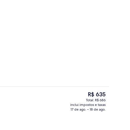
ard, 1 cama Queen, vista para o parque, no canto | Cofres nos quartos, escr
Piscina externa sazonal, funciona das 
O
R$ 635
preço
Total: R$ 686
atual
inclui impostos e taxas
Quarto standard, 1 cama Queen, vista 
é
17 de ago. – 18 de ago.
R$ 635