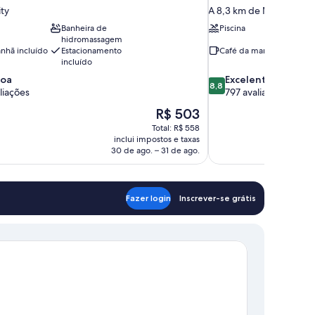
ty
A 8,3 km de Mackinaw C
Banheira de
Piscina
hidromassagem
nhã incluído
Estacionamento
Café da manhã incluído
incluído
8.8
boa
Excelente
8,8
de
aliações
797 avaliações
10,
O
R$ 503
Excelente,
preço
Total: R$ 558
797
é
inclui impostos e taxas
avaliações
de
30 de ago. – 31 de ago.
R$ 503
Fazer login
Inscrever-se grátis