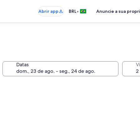
•
Abrir app
BRL
Anuncie a sua prop
Datas
V