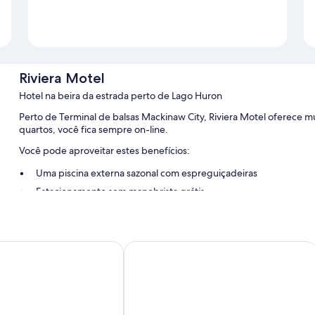
Riviera Motel
Hotel na beira da estrada perto de Lago Huron
Perto de Terminal de balsas Mackinaw City, Riviera Motel oferece 
quartos, você fica sempre on-line.
Você pode aproveitar estes benefícios:
Uma piscina externa sazonal com espreguiçadeiras
Estacionamento sem manobrista grátis
Serviços de concierge, máquina automática de vendas e assistê
As avaliações dos hóspedes enaltecem a equipe prestativa.
h & Bay Inn & Suites
Lighthouse View Motel
Características do quarto
Todos os quartos em Riviera Motel oferecem extras como ar-condic
avaliações dos hóspedes enaltecem limpeza dos quartos na propri
Outras conveniências em todos os quartos incluem: