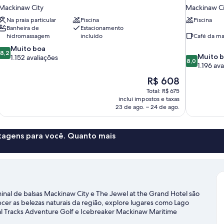
Mackinaw City
Mackinaw Ci
Na praia particular
Piscina
Piscina
Banheira de
Estacionamento
hidromassagem
incluído
Café da ma
8.2
Muito boa
8,2
8.0
Muito 
de
1.152 avaliações
8,0
de
1.196 av
10,
10,
Muito
O
R$ 608
Muito
boa,
preço
Total: R$ 675
boa,
1.152
é
inclui impostos e taxas
1.196
avaliações
de
23 de ago. – 24 de ago.
avaliações
R$ 608
ntagens para você. Quanto mais
minal de balsas Mackinaw City e The Jewel at the Grand Hotel são
cer as belezas naturais da região, explore lugares como Lago
al Tracks Adventure Golf e Icebreaker Mackinaw Maritime
iagem sobre Mackinaw City.