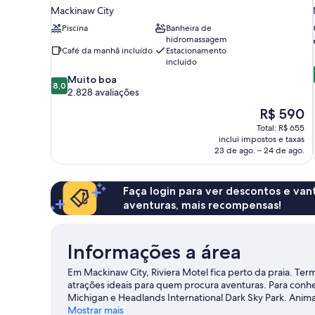
Mackinaw City
Piscina
Banheira de
hidromassagem
Café da manhã incluído
Estacionamento
incluído
8.0
Muito boa
8,0
de
2.828 avaliações
10,
O
R$ 590
Muito
preço
Total: R$ 655
boa,
é
inclui impostos e taxas
2.828
de
23 de ago. – 24 de ago.
avaliações
R$ 590
Faça login para ver descontos e va
aventuras, mais recompensas!
Informações a área
Em Mackinaw City, Riviera Motel fica perto da praia. Ter
atrações ideais para quem procura aventuras. Para conhe
Michigan e Headlands International Dark Sky Park. Anim
Museum também valem a visita.
Mostrar mais
Confira nosso guia de v