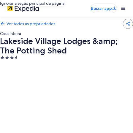
Ignorar a seção principal da página
Baixar app
Ver todas as propriedades
Casa inteira
Lakeside Village Lodges &amp;
The Potting Shed
Propriedade
3.5
estrelas
Galeria