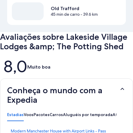
Old Trafford
45 min de carro
- 39.6 km
Avaliações sobre Lakeside Village
Lodges &amp; The Potting Shed
Avaliações
8,0
Muito boa
Conheça o mundo com a
Expedia
Estadias
Voos
Pacotes
Carros
Aluguéis por temporada
Atividade
L
Modern Manchester House with Airport Links - Pass