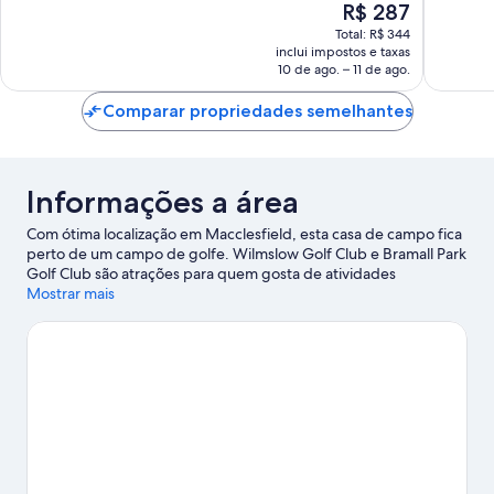
O
R$ 287
preço
Total: R$ 344
é
inclui impostos e taxas
de
10 de ago. – 11 de ago.
R$ 287
Comparar propriedades semelhantes
Informações a área
Com ótima localização em Macclesfield, esta casa de campo fica
perto de um campo de golfe. Wilmslow Golf Club e Bramall Park
Golf Club são atrações para quem gosta de atividades
divertidas, mas a região ainda conta com Macclesfield Leisure
Mostrar mais
Centre e Jodrell Bank Discovery Centre. Wilmslow Leisure
Centre e Seven Sisters Farm Ice Cream também valem a visita.
Curta as atividades aquáticas que a área oferece, como pesca.
Confira nosso guia de viagem sobre Macclesfield.
Ver mais casas de campo - Macclesfield