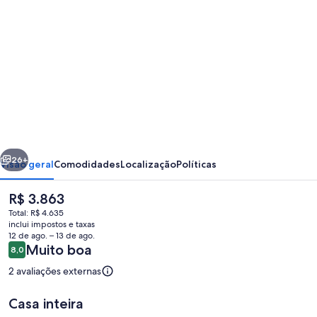
de
fotos
de
Lakeside
Village
Lodges
&amp;
erior
Próximo
The
26+
Visão geral
Comodidades
Localização
Políticas
Potting
O
R$ 3.863
Shed
preço
Total: R$ 4.635
atual
inclui impostos e taxas
é
12 de ago. – 13 de ago.
R$ 3.863
Avaliações
Muito boa
8,0
8,0 de 10
2 avaliações externas
Casa inteira
Casa de campo | Parte interna