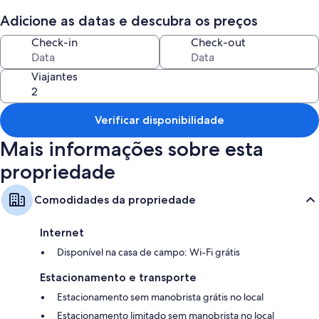
Estacionamento sem manobrista grátis
Adicione as datas e descubra os preços
Áreas para não fumantes
Check-in
Check-out
Características do quarto
Todos os quartos são individualmente mobiliados e têm comodidades
Viajantes
como Wi-Fi grátis.
Outras comodidades incluem:
Verificar disponibilidade
4 banheiros com chuveiros
Mais informações sobre esta
Guarda-roupa ou closet, cozinhas e geladeiras
propriedade
Comodidades da propriedade
Internet
Disponível na casa de campo: Wi-Fi grátis
Estacionamento e transporte
Estacionamento sem manobrista grátis no local
Estacionamento limitado sem manobrista no local