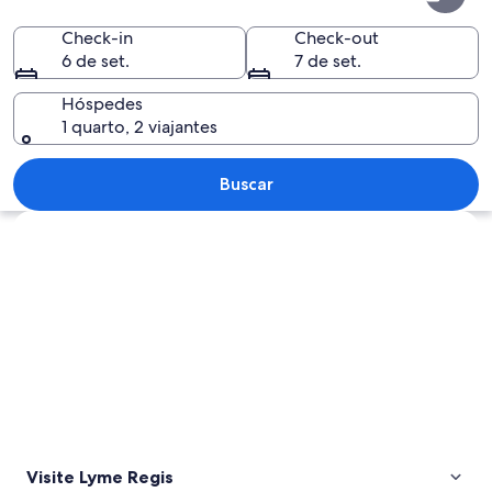
Regis
Check-in
Check-out
6 de set.
7 de set.
Hóspedes
1 quarto, 2 viajantes
Rua com lojas e carros, decorada com fi
Buscar
Explorar mapa
Visite Lyme Regis