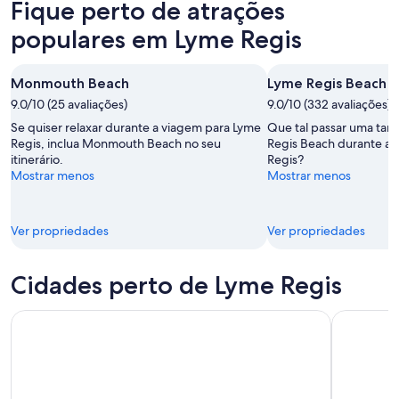
Fique perto de atrações
esta
Regis
em
noite,
para
Lyme
populares em Lyme Regis
7
amanhã
Regis
de
à
para
Monmouth Beach
Lyme Regis Beach
ago.
noite,
este
-
9.0/10 (25 avaliações)
8
9.0/10 (332 avaliações)
fim
8
de
de
Se quiser relaxar durante a viagem para Lyme
Que tal passar uma tar
de
ago.
semana,
Regis, inclua Monmouth Beach no seu
Regis Beach durante a 
itinerário.
ago.
Regis?
-
7
Mostrar menos
Mostrar menos
9
de
de
ago.
ago.
-
Ver propriedades
Ver propriedades
9
de
ago.
Cidades perto de Lyme Regis