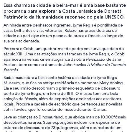
Essa charmosa cidade a beira-mar é uma base bastante
procurada para explorar a Costa Jurássica de Dorsett,
Patrimônio da Humanidade reconhecido pela UNESCO.
Aninhada entre penhascos íngremes, Lyme Regis é pontilhada de
casas brilhantes e vilas vitorianas. Relaxe nas praias de areia da
cidade ou participe de um passeio de busca a fósseis ao longo de
sua orla acidentada.
Percorra o Cobb, um quebra-mar de pedra em curva que data do
século XIII. Uma das atrações mais famosas de Lyme Regis, o Cobb
apareceu na versão cinematográfica da obra
Persuasão
, de Jane
Austen, bem como no drama de John Fowles
A Mulher do Tenente
Francês
.
Saiba mais sobre a fascinante história da cidade no Lyme Regis
Museum, que fica na antiga residência da moradora Mary Anning.
Ela e seu irmão descobriram o primeiro esqueleto de ictiossauro
perto de Lyme Regis, em torno de 1811. O museu tem uma bela
coleção de fósseis, além de exposições dedicadas aos escritores
locais. Procure a cadeira de escritório que pertenceu ao novelista
John Fowles, que foi curador do museu durante 10 anos.
Leve as crianças ao Dinosaurland, que abriga mais de 10.000fósseis
descobertos na área. Suas exposições incluem um espécime de
esterco de dinossauro de 73quilogramas, além dos restos de um