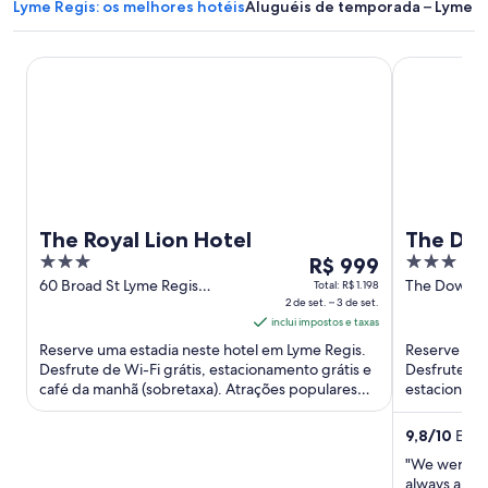
Lyme Regis: os melhores hotéis
Aluguéis de temporada – Lyme R
The Royal Lion Hotel
The Dower 
The Royal Lion Hotel
The Dow
3
O
3
R$ 999
out
preço
out
60 Broad St Lyme Regis
The Dower 
Total: R$ 1.198
England
2 de set. – 3 de set.
Regis Engla
of
é
of
inclui impostos e taxas
5
de
5
Reserve uma estadia neste hotel em Lyme Regis.
Reserve uma
R$ 999
Desfrute de Wi-Fi grátis, estacionamento grátis e
Desfrute de 
por
café da manhã (sobretaxa). Atrações populares
estacionamen
diária
como Lyme Regis ...
hóspedes el
para
9,8
/
10
Extra
uma
"We were gr
estadia
always a goo