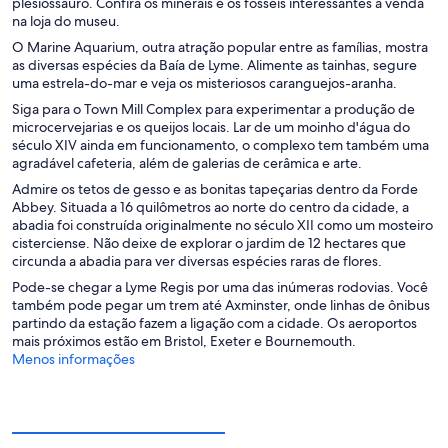
plesiossauro. Confira os minerais e os fósseis interessantes à venda
na loja do museu.
O Marine Aquarium, outra atração popular entre as famílias, mostra
as diversas espécies da Baía de Lyme. Alimente as tainhas, segure
uma estrela-do-mar e veja os misteriosos caranguejos-aranha.
Siga para o Town Mill Complex para experimentar a produção de
microcervejarias e os queijos locais. Lar de um moinho d'água do
século XIV ainda em funcionamento, o complexo tem também uma
agradável cafeteria, além de galerias de cerâmica e arte.
Admire os tetos de gesso e as bonitas tapeçarias dentro da Forde
Abbey. Situada a 16 quilômetros ao norte do centro da cidade, a
abadia foi construída originalmente no século XII como um mosteiro
cisterciense. Não deixe de explorar o jardim de 12 hectares que
circunda a abadia para ver diversas espécies raras de flores.
Pode-se chegar a Lyme Regis por uma das inúmeras rodovias. Você
também pode pegar um trem até Axminster, onde linhas de ônibus
partindo da estação fazem a ligação com a cidade. Os aeroportos
mais próximos estão em Bristol, Exeter e Bournemouth.
Menos informações