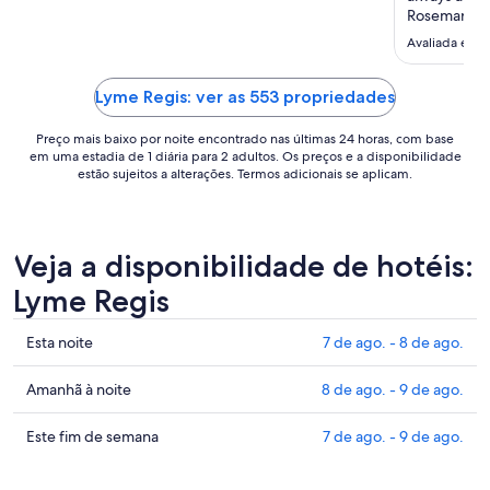
de
Rosemarie 
2
sure our st
Avaliada em 1
de
spacious as
set.
were please
a
fridge on the
Lyme Regis: ver as 553 propriedades
3
Preço mais baixo por noite encontrado nas últimas 24 horas, com base
de
em uma estadia de 1 diária para 2 adultos. Os preços e a disponibilidade
set..
estão sujeitos a alterações. Termos adicionais se aplicam.
Veja a disponibilidade de hotéis:
Lyme Regis
Confira
Esta noite
7 de ago. - 8 de ago.
os
preços
Confira
Amanhã à noite
8 de ago. - 9 de ago.
em
os
Lyme
preços
Confira
Este fim de semana
7 de ago. - 9 de ago.
Regis
em
os
para
Lyme
preços