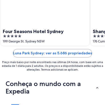
16
de
ago.
Four Seasons Hotel Sydney
Shan
5
5
out
out
199 George St. Sydney NSW
176 Cum
of
of
5
5
Luna Park Sydney: ver as 5.686 propriedades
Preço mais baixo por noite encontrado nas últimas 24 horas, com base em uma
estadia de 1 diária para 2 adultos. Os preços e a disponibilidade estão sujeitos a
alterações. Termos adicionais se aplicam.
Conheça o mundo com a
Expedia