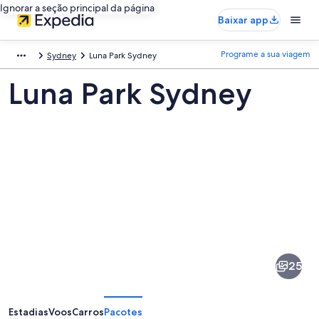
Ignorar a seção principal da página
Baixar app
Programe a sua viagem
Sydney
Luna Park Sydney
Luna Park Sydney
Fotos
de
Luna
25
Park
Sydney
Estadias
Voos
Carros
Pacotes