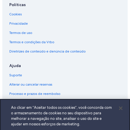
Políticas
Cookies
Privacidade
Termos de uso
Termos e condições da Vrbo
Diretrizes de conteúdo e denúncia de conteúdo
Ajuda
Suporte
Alterar ou cancelar reservas
Processo e prazos de reembolso
Reserve um voo usando um crédito da companhia aérea
Ao clicar em “Aceitar todos os cookies”, você concorda com
Documentos para viagens internacionais
o armazenamento de cookies no seu dispositivo para
melhorar a navegação no site, analisar o uso do site e
ajudar em nossos esforços de marketing.