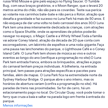
russa Wild Mouse e gire pelo espaço no Flying Saucer. O Tumble
Bug, com seus braços giratórios, e o Moon Ranger, que o levará 20
metros acima do chão, não são para os covardes. Teste sua perícia
ao volante nos carrinhos bate-bate e não perca o Rotor, atração que
desafia a gravidade e faz sucesso no Luna Park há mais de 50 anos. E
não esqueça de dar uma volta no belo carrossel dos anos 30.O Luna
Park tem uma área inteiramente dedicada às crianças, com atrações
como o Space Shuttle, onde os aprendizes de pilotos poderão
navegar no espaço, o Magic Castle e a Whirly Wheel.Toda a família
vai adorar Coney Island, atração da década de 20 que conta com
escorregadores, um labirinto de espelhos e uma roda-gigante.Faça
uma pausa nas lanchonetes do parque, o Lighthouse Café e o Coney
Island Café. O Luna Park tem shows de música ao vivo e outros
eventos ao longo do ano (verifique a programação no site).O Luna
Park tem entrada franca, embora os brinquedos, atrações e jogos
do carnaval tenham preços individuais. A bilheteria, na entrada
principal, tem passes para atrações específicas e pacotes para
famílias, além de mapas. O Luna Park fica na extremidade norte da
Sydney Harbour Bridge. O parque abre o ano inteiro, mas os
horários de abertura variam (confira a programação no site). Há
paradas de trens nas proximidades. Se for de carro, há um
estacionamento pago no local. Do Circular Quay, você pode tomar o
ferry que cruza a baía e saltar na parada logo em frente à entrada do
parque.
Menos informações