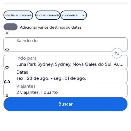
Estadia adicionada
Voo adicionado
Econômica
Entrada do Luna Park com roda gigan
Adicionar vários destinos ou datas
Saindo de
Indo para
Luna Park Sydney, Sydney, Nova Gales do Sul, Austráli
Datas
sex., 28 de ago. - seg., 31 de ago.
Viajantes
2 viajantes, 1 quarto
Buscar
Explorar mapa