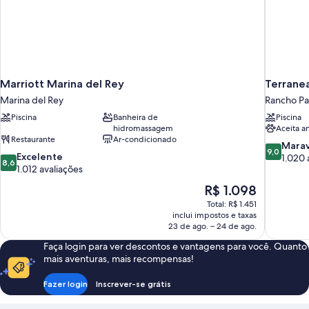
Marriott Marina del Rey
Terrane
Marina del Rey
Rancho Pa
Piscina
Banheira de
Piscina
hidromassagem
Aceita a
Restaurante
Ar-condicionado
9.0
Marav
9,0
8.6
Excelente
de
1.020 
8,6
de
1.012 avaliações
10,
10,
Maravilhos
O
R$ 1.098
Excelente,
1.020
preço
Total: R$ 1.451
1.012
avaliações
é
inclui impostos e taxas
avaliações
de
23 de ago. – 24 de ago.
R$ 1.098
Faça login para ver descontos e vantagens para você. Quanto
mais aventuras, mais recompensas!
Fazer login
Inscrever-se grátis