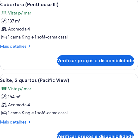
Carrega
Uma sala de estar ampla com lareira, j
8
Cobertura (Penthouse III)
todas
Vista p/ mar
as
137 m²
fotos
de
Acomoda 4
Cobertura
1 cama King e 1 sofá-cama casal
(Penthouse
Mais
Mais detalhes
III)
detalhes
de
Verificar preços e disponibilidade
Cobertura
(Penthouse
III)
Carrega
Quarto com vista para a praia, com um
7
Suíte, 2 quartos (Pacific View)
todas
Vista p/ mar
as
164 m²
fotos
de
Acomoda 4
Suíte,
1 cama King e 1 sofá-cama casal
2
Mais
Mais detalhes
quartos
detalhes
(Pacific
de
Verificar preços e disponibilidade