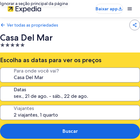
Ignorar a seção principal da página
Baixar app
Ver todas as propriedades
Casa Del Mar
Propriedade
5.0
estrelas
Escolha as datas para ver os preços
Para onde você vai?
Datas
Viajantes
Buscar