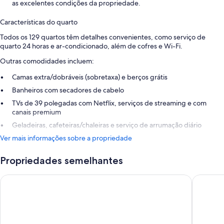
as excelentes condições da propriedade.
Características do quarto
Todos os 129 quartos têm detalhes convenientes, como serviço de
quarto 24 horas e ar-condicionado, além de cofres e Wi-Fi.
Outras comodidades incluem:
Camas extra/dobráveis (sobretaxa) e berços grátis
Banheiros com secadores de cabelo
TVs de 39 polegadas com Netflix, serviços de streaming e com
canais premium
Geladeiras, cafeteiras/chaleiras e serviço de arrumação diário
Ver mais informações sobre a propriedade
Propriedades semelhantes
Hyatt Centric Delfina Santa Monica
The Hunt