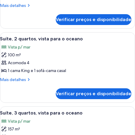
1
Mais
Mais detalhes
cama
detalhes
King,
de
Verificar preços e disponibilidade
Quarto,
terraço
1
(Palm)
cama
Carrega
Quarto com cama grande, uma cadeira,
6
King,
Suíte, 2 quartos, vista para o oceano
todas
terraço
Vista p/ mar
(Palm)
as
100 m²
fotos
de
Acomoda 4
Suíte,
1 cama King e 1 sofá-cama casal
2
Mais
Mais detalhes
quartos,
detalhes
vista
de
Verificar preços e disponibilidade
Suíte,
para
2
o
quartos,
Carrega
Quarto com vista para a praia, com p
oceano
7
vista
Suíte, 3 quartos, vista para o oceano
todas
para
Vista p/ mar
o
as
oceano
157 m²
fotos