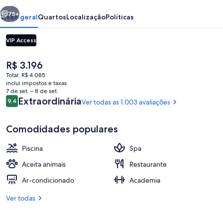
erior
Próximo
75+
Visão geral
Quartos
Localização
Políticas
VIP Access
O
R$ 3.196
preço
Total: R$ 4.085
atual
inclui impostos e taxas
é
7 de set. – 8 de set.
R$ 3.196
Avaliações
Extraordinária
9,4
Ver todas as 1.003 avaliações
9,4 de 10
Recepção
Comodidades populares
Piscina
Spa
Aceita animais
Restaurante
Ar-condicionado
Academia
Ver todas