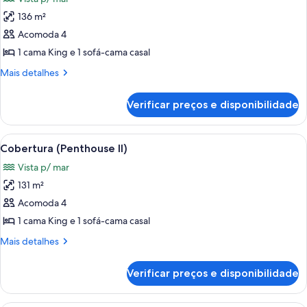
o
as
oceano
136 m²
fotos
de
Acomoda 4
Cobertura
1 cama King e 1 sofá-cama casal
(Penthouse
Mais
Mais detalhes
I)
detalhes
de
Verificar preços e disponibilidade
Cobertura
(Penthouse
I)
Carrega
Quarto com duas camas, uma estante 
8
Cobertura (Penthouse II)
todas
Vista p/ mar
as
131 m²
fotos
de
Acomoda 4
Cobertura
1 cama King e 1 sofá-cama casal
(Penthouse
Mais
Mais detalhes
II)
detalhes
de
Verificar preços e disponibilidade
Cobertura
(Penthouse
II)