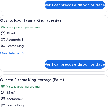
2
de
Verificar preços e disponibilidade
Quarto
camas
casal
de
luxo,
Carrega
Cama bem arrumada com colcha branca 
casal
6
2
Quarto luxo, 1 cama King, acessível
todas
camas
Vista parcial para o mar
de
as
casal
35 m²
fotos
de
Acomoda 3
Quarto
1 cama King
luxo,
Mais
Mais detalhes
1
detalhes
cama
de
Verificar preços e disponibilidade
Quarto
King,
luxo,
acessível
1
Carrega
Quarto com uma cama grande, duas me
7
cama
Quarto, 1 cama King, terraço (Palm)
todas
King,
Vista parcial para o mar
acessível
as
34 m²
fotos
de
Acomoda 3
Quarto,
1 cama King