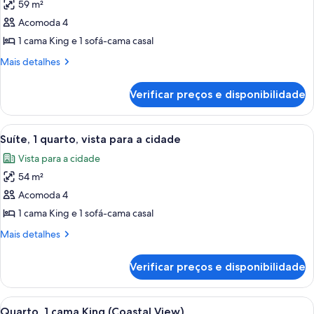
o
59 m²
de
oceano
Acomoda 4
Suíte,
1
1 cama King e 1 sofá-cama casal
cama
Mais
Mais detalhes
King
detalhes
de
e
Verificar preços e disponibilidade
Suíte,
sofá-
1
cama,
cama
Carrega
Suíte, 1 quarto, vista para a cidade | F
6
vista
King
Suíte, 1 quarto, vista para a cidade
todas
e
para
Vista para a cidade
sofá-
as
o
cama,
54 m²
fotos
oceano
vista
de
Acomoda 4
para
(1
Suíte,
o
1 cama King e 1 sofá-cama casal
bedroom)
oceano
1
Mais
Mais detalhes
(1
quarto,
detalhes
bedroom)
vista
de
Verificar preços e disponibilidade
Suíte,
para
1
a
quarto,
Carrega
Quarto com cama grande, uma cadeira,
cidade
7
vista
Quarto, 1 cama King (Coastal View)