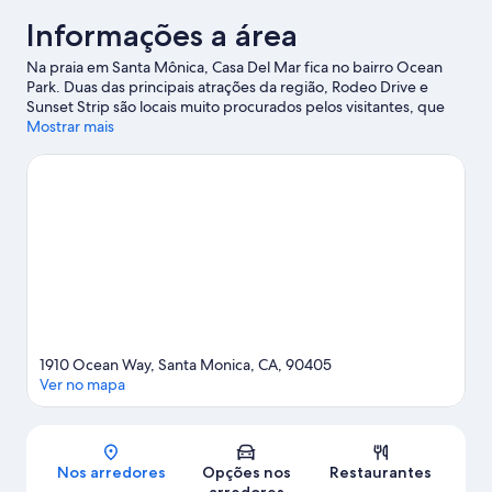
Informações a área
Na praia em Santa Mônica, Casa Del Mar fica no bairro Ocean
Park. Duas das principais atrações da região, Rodeo Drive e
Sunset Strip são locais muito procurados pelos visitantes, que
também são atraídos pelas belezas naturais em Praia de Santa
Mostrar mais
Mônica e Venice Beach. Kia Forum e SoFi Stadium oferecem
uma programação de eventos e jogos.
Confira nosso guia de
viagem sobre Santa Mônica.
1910 Ocean Way, Santa Monica, CA, 90405
Ver no mapa
Mapa
Nos arredores
Opções nos
Restaurantes