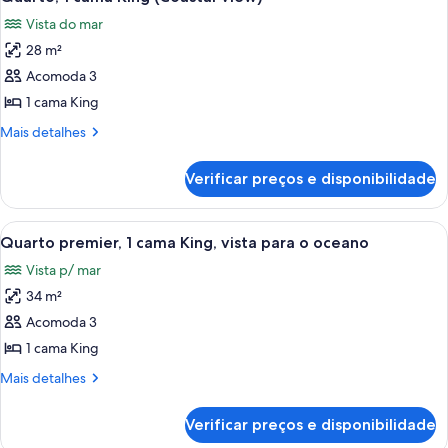
todas
para
Vista do mar
a
as
cidade
28 m²
fotos
de
Acomoda 3
Quarto,
1 cama King
1
Mais
Mais detalhes
cama
detalhes
King
de
Verificar preços e disponibilidade
Quarto,
(Coastal
1
View)
cama
Carrega
Quarto com uma cama grande, uma escr
7
King
Quarto premier, 1 cama King, vista para o oceano
todas
(Coastal
Vista p/ mar
View)
as
34 m²
fotos
de
Acomoda 3
Quarto
1 cama King
premier,
Mais
Mais detalhes
1
detalhes
cama
de
Verificar preços e disponibilidade
Quarto
King,