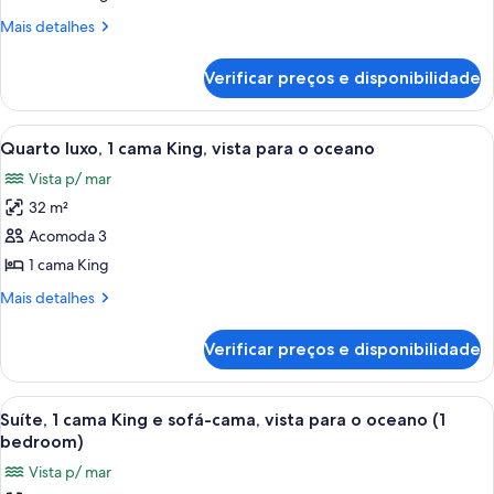
luxo,
Mais
Mais detalhes
1
detalhes
cama
de
Verificar preços e disponibilidade
Quarto
King,
luxo,
vista
1
Carrega
Um quarto espaçoso com uma cama gran
para
7
cama
Quarto luxo, 1 cama King, vista para o oceano
todas
King,
a
Vista p/ mar
vista
as
cidade
para
32 m²
fotos
a
de
Acomoda 3
cidade
Quarto
1 cama King
luxo,
Mais
Mais detalhes
1
detalhes
cama
de
Verificar preços e disponibilidade
Quarto
King,
luxo,
vista
1
Carrega
Cama bem arrumada com colcha branca 
para
7
cama
Suíte, 1 cama King e sofá-cama, vista para o oceano (1
todas
King,
o
bedroom)
vista
as
oceano
Vista p/ mar
para
fotos