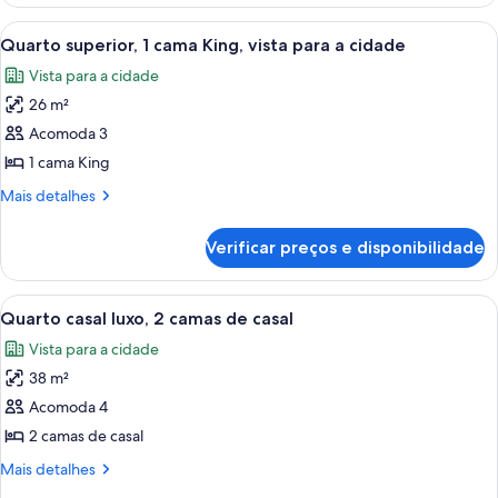
premier,
vista
1
Carrega
Cama bem arrumada com colcha branca 
para
6
cama
Quarto superior, 1 cama King, vista para a cidade
todas
King,
o
Vista para a cidade
vista
as
oceano
para
26 m²
fotos
o
de
Acomoda 3
oceano
Quarto
1 cama King
superior,
Mais
Mais detalhes
1
detalhes
cama
de
Verificar preços e disponibilidade
Quarto
King,
superior,
vista
1
Carrega
Quarto com duas camas, mesa de cabec
para
6
cama
Quarto casal luxo, 2 camas de casal
todas
King,
a
Vista para a cidade
vista
as
cidade
para
38 m²
fotos
a
de
Acomoda 4
cidade
Quarto
2 camas de casal
casal
Mais
Mais detalhes
luxo,
detalhes