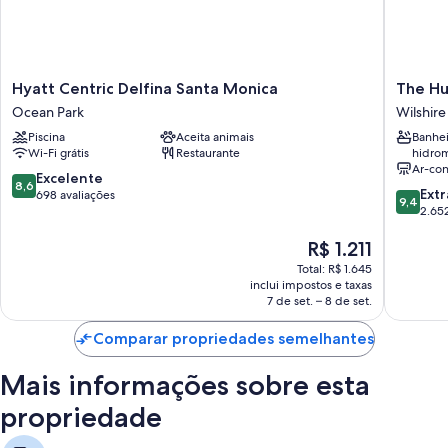
Hyatt
The
Hyatt Centric Delfina Santa Monica
The Hu
Centric
Huntley
Ocean Park
Wilshir
Delfina
Hotel
Piscina
Aceita animais
Banhei
Santa
Wilshire
Wi-Fi grátis
Restaurante
hidro
Monica
Montan
Ar-co
Ocean
8.6
Excelente
8,6
9.4
Park
Extr
de
698 avaliações
9,4
de
2.652
10,
10,
Excelente,
O
R$ 1.211
Extraord
698
preço
2.652
avaliações
Total: R$ 1.645
é
avaliaçõ
inclui impostos e taxas
de
7 de set. – 8 de set.
R$ 1.211
Comparar propriedades semelhantes
Mais informações sobre esta
propriedade