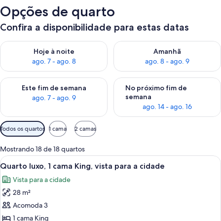
Opções de quarto
Confira a disponibilidade para estas datas
Verifica a disponibilidade para esta noite, ago. 7 - ago. 8
Verifica a disponibilidade par
Hoje à noite
Amanhã
ago. 7 - ago. 8
ago. 8 - ago. 9
Verifica a disponibilidade para este fim de semana, ago. 7 - ag
Verifica a disponibilidade par
Este fim de semana
No próximo fim de
semana
ago. 7 - ago. 9
ago. 14 - ago. 16
Filtros
Todos os quartos
1 cama
2 camas
disponíveis
para
Mostrando 18 de 18 quartos
os
Carrega
Quarto com uma cama grande, duas me
6
Quarto luxo, 1 cama King, vista para a cidade
quartos
todas
Vista para a cidade
as
28 m²
fotos
de
Acomoda 3
Quarto
1 cama King