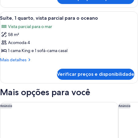
Suíte,
View)
2
quartos
Carrega
Quarto com cama grande, uma cadeira,
6
(Pacific
Suíte, 1 quarto, vista parcial para o oceano
todas
View)
Vista parcial para o mar
as
58 m²
fotos
de
Acomoda 4
Suíte,
1 cama King e 1 sofá-cama casal
1
Mais
Mais detalhes
quarto,
detalhes
vista
de
Verificar preços e disponibilidade
Suíte,
parcial
1
para
quarto,
Mais opções para você
o
vista
parcial
oceano
para
Marriott Marina del Rey
Terranea
Anúncio
Anúncio
o
oceano