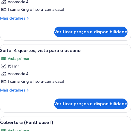
de
Acomoda 4
Suíte,
1 cama King e 1 sofá-cama casal
3
Mais
Mais detalhes
quartos,
detalhes
vista
de
Verificar preços e disponibilidade
Suíte,
para
3
o
quartos,
Carrega
Quarto com uma cama grande, duas me
oceano
8
vista
Suíte, 4 quartos, vista para o oceano
todas
para
Vista p/ mar
o
as
oceano
151 m²
fotos
de
Acomoda 4
Suíte,
1 cama King e 1 sofá-cama casal
4
Mais
Mais detalhes
quartos,
detalhes
vista
de
Verificar preços e disponibilidade
Suíte,
para
4
o
quartos,
Carrega
Quarto com cama grande, uma cadeira, 
oceano
7
vista
Cobertura (Penthouse I)
todas
para
Vista p/ mar