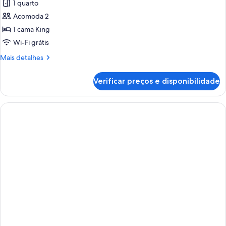
1 quarto
fotos
de
Acomoda 2
Suíte
1 cama King
júnior
Wi-Fi grátis
Mais
Mais detalhes
detalhes
de
Verificar preços e disponibilidade
Suíte
júnior