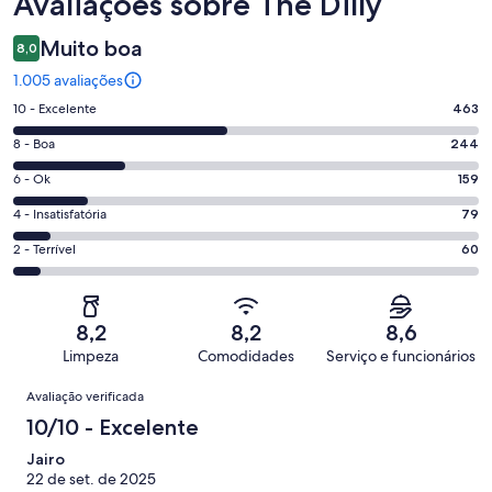
Avaliações
Avaliações sobre The Dilly
Muito boa
8,0
1.005 avaliações
Nota
10 - Excelente
463
10
Nota
8 - Boa
244
-
8
Excelente.
Nota
6 - Ok
159
-
463
6
Boa.
Nota
4 - Insatisfatória
79
de
-
244
4
1005
Ok.
Nota
2 - Terrível
60
de
-
avaliações
159
2
1005
Insatisfatória.
de
-
avaliações
79
1005
Terrível.
de
8,2
8,2
8,6
avaliações
60
1005
Limpeza
Comodidades
Serviço e funcionários
de
avaliações
Avaliações
1005
Avaliação verificada
avaliações
10/10 - Excelente
Jairo
22 de set. de 2025