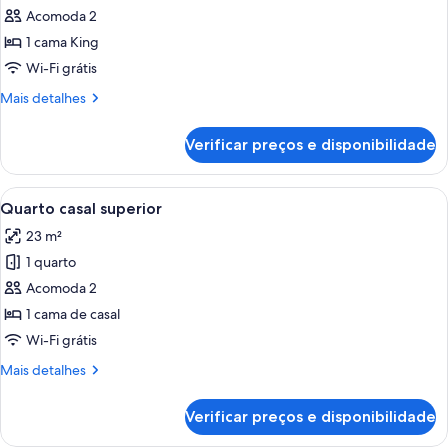
de
Acomoda 2
Suíte
1 cama King
Wi-Fi grátis
Mais
Mais detalhes
detalhes
de
Verificar preços e disponibilidade
Suíte
Carrega
Quarto de hotel com uma cama, duas 
5
Quarto casal superior
todas
23 m²
as
1 quarto
fotos
de
Acomoda 2
Quarto
1 cama de casal
casal
Wi-Fi grátis
superior
Mais
Mais detalhes
detalhes
de
Verificar preços e disponibilidade
Quarto
casal