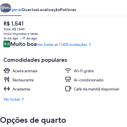
erior
Próximo
95+
Visão geral
Quartos
Localização
Políticas
O
R$ 1.541
preço
Total: R$ 1.849
atual
inclui impostos e taxas
é
16 de ago. – 17 de ago.
R$ 1.541
Avaliações
Muito boa
8,0
Ver todas as 1.005 avaliações
8,0 de 10
Comodidades populares
Quarto superior, 2 camas de casal | Ro
Aceita animais
Wi-Fi grátis
Restaurante
Ar-condicionado
Academia
Café da manhã disponível
Ver todas
Opções de quarto