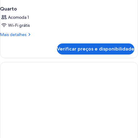
Quarto
Acomoda 1
Wi-Fi grátis
Mais
Mais detalhes
detalhes
de
Verificar preços e disponibilidade
Quarto