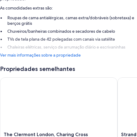
As comodidades extras são:
Roupas de cama antialérgicas, camas extra/dobráveis (sobretaxa) e
berços grátis
Chuveiros/banheiras combinados e secadores de cabelo
TVs de tela plana de 42 polegadas com canais via satélite
Chaleiras elétricas, serviço de arrumação diário e escrivaninhas
Ver mais informações sobre a propriedade
Propriedades semelhantes
The Clermont London, Charing Cross
Strand P
The
Strand
The Clermont London, Charing Cross
Strand