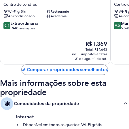
Clermont
Palace
Centro de Londres
Centro 
London,
Hotel
Wi-Fi grátis
Restaurante
Wi-Fi g
Charing
Centro
Ar-condicionado
Academia
Ar-co
Cross
de
Centro
Londres
9.4
9.0
Extraordinária
Mar
9,4
9,0
de
de
de
1.940 avaliações
5.548
Londres
10,
10,
Extraordinária,
Maravilh
O
R$ 1.369
1.940
5.548
preço
avaliações
avaliaçõ
Total: R$ 1.643
é
inclui impostos e taxas
de
31 de ago. – 1 de set.
R$ 1.369
Comparar propriedades semelhantes
Mais informações sobre esta
propriedade
Comodidades da propriedade
Internet
Disponível em todos os quartos: Wi-Fi grátis