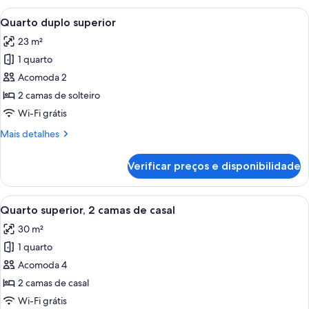
superior
Carrega
Quarto de hotel com duas camas, telev
7
Quarto duplo superior
todas
23 m²
as
1 quarto
fotos
de
Acomoda 2
Quarto
2 camas de solteiro
duplo
Wi-Fi grátis
superior
Mais
Mais detalhes
detalhes
de
Verificar preços e disponibilidade
Quarto
duplo
superior
Carrega
Quarto de hotel com duas camas, uma 
7
Quarto superior, 2 camas de casal
todas
30 m²
as
1 quarto
fotos
de
Acomoda 4
Quarto
2 camas de casal
superior,
Wi-Fi grátis