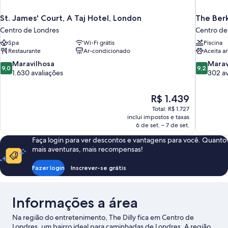
St. James' Court, A Taj Hotel, London
The Ber
Centro de Londres
Centro de
Spa
Wi-Fi grátis
Piscina
Restaurante
Ar-condicionado
Aceita a
9.0
9.2
Maravilhosa
Marav
9,0
9,2
de
de
1.630 avaliações
302 av
10,
10,
Maravilhosa,
Maravilhos
O
R$ 1.439
1.630
302
preço
avaliações
avaliações
Total: R$ 1.727
é
inclui impostos e taxas
de
6 de set. – 7 de set.
R$ 1.439
Faça login para ver descontos e vantagens para você. Quanto
mais aventuras, mais recompensas!
Fazer login
Inscrever-se grátis
Informações a área
Na região do entretenimento, The Dilly fica em Centro de
Londres, um bairro ideal para caminhadas de Londres. A região