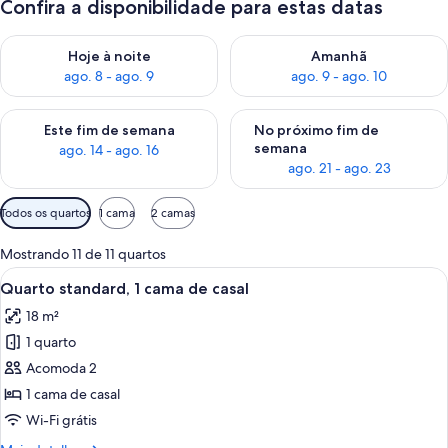
Confira a disponibilidade para estas datas
Verifica a disponibilidade para esta noite, ago. 8 - ago. 9
Verifica a disponibilidade par
Hoje à noite
Amanhã
ago. 8 - ago. 9
ago. 9 - ago. 10
Verifica a disponibilidade para este fim de semana, ago. 14 - a
Verifica a disponibilidade par
Este fim de semana
No próximo fim de
semana
ago. 14 - ago. 16
ago. 21 - ago. 23
Filtros
Todos os quartos
1 cama
2 camas
disponíveis
para
Mostrando 11 de 11 quartos
os
Carrega
Quarto de hotel com uma cama, duas 
5
Quarto standard, 1 cama de casal
quartos
todas
18 m²
as
1 quarto
fotos
de
Acomoda 2
Quarto
1 cama de casal
standard,
Wi-Fi grátis
1