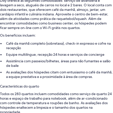
Dilly oferece as seguintes comodidades: serviço de lavanderia e
lavagem a seco, aluguéis de carros no local e 2 bares. O local conta com
dois restaurantes, que oferecem café da manhã, almoço, jantar, um
cardápio infantil e culinária indiana. Aproveite o centro de bem-estar,
além de atividades como prática de raquetebol/squash. Além de
encontrar comodidades como business center, os hóspedes podem
ficar sempre on-line com o Wi-Fi grátis nos quartos.
Os benefícios incluem:
Café da manhã completo (sobretaxa), check-in expresso e cofre na
recepção
Equipe multilíngue, recepção 24 horas e serviços de concierge
Assistência com passeios/bilhetes, áreas para não fumantes e salão
de baile
As avaliações dos hóspedes citam com entusiasmo o café da manhã,
a equipe prestativa e a proximidade à área de compras.
Características do quarto
Todos os 283 quartos incluem comodidades como serviço de quarto 24
horas e espaço de trabalho para notebook, além de ar-condicionado
com controle de temperatura e roupões de banho. As avaliações dos
hóspedes enaltecem a limpeza e o tamanho dos quartos na
propriedade.