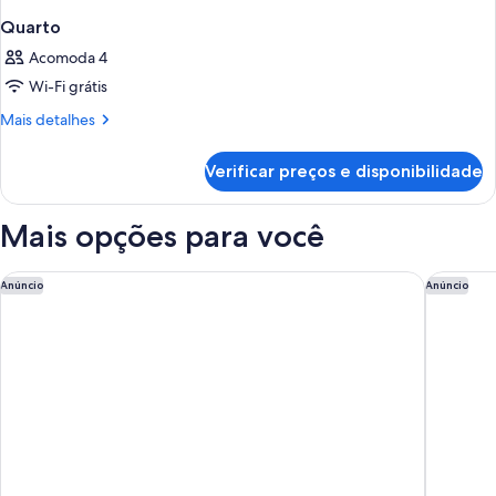
Quarto
Acomoda 4
Wi-Fi grátis
Mais
Mais detalhes
detalhes
de
Verificar preços e disponibilidade
Quarto
Mais opções para você
St. James' Court, A Taj Hotel, London
The Berk
Anúncio
Anúncio