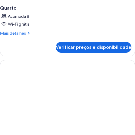
Quarto
Acomoda 8
Wi-Fi grátis
Mais
Mais detalhes
detalhes
de
Verificar preços e disponibilidade
Quarto