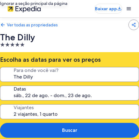
Ignorar a seção principal da página
Baixar app
Ver todas as propriedades
The Dilly
Propriedade
5.0
estrelas
Escolha as datas para ver os preços
Para onde você vai?
Datas
Viajantes
Buscar