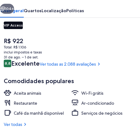
erior
Próximo
104+
Visão geral
Quartos
Localização
Políticas
VIP Access
O
R$ 922
preço
Total: R$ 1.106
atual
inclui impostos e taxas
é
31 de ago. – 1 de set.
R$ 922
Avaliações
Excelente
8,8
Ver todas as 2.088 avaliações
8,8 de 10
Bar de coquetéis
Comodidades populares
Aceita animais
Wi-Fi grátis
Restaurante
Ar-condicionado
Café da manhã disponível
Serviços de negócios
Ver todas