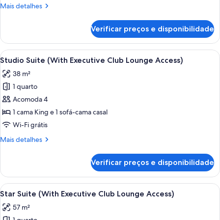
Room
Mais
Mais detalhes
(With
detalhes
Executive
de
Verificar preços e disponibilidade
Executive
Club
King
Lounge
Room
Carrega
Quarto de hotel com uma cama, um so
Access)
6
(With
Studio Suite (With Executive Club Lounge Access)
todas
Executive
38 m²
Club
as
Lounge
1 quarto
fotos
Access)
de
Acomoda 4
Studio
1 cama King e 1 sofá-cama casal
Suite
Wi-Fi grátis
(With
Mais
Mais detalhes
Executive
detalhes
Club
de
Verificar preços e disponibilidade
Studio
Lounge
Suite
Access)
(With
Carrega
Quarto de hotel com escrivaninha, cad
7
Executive
Star Suite (With Executive Club Lounge Access)
todas
Club
57 m²
Lounge
as
Access)