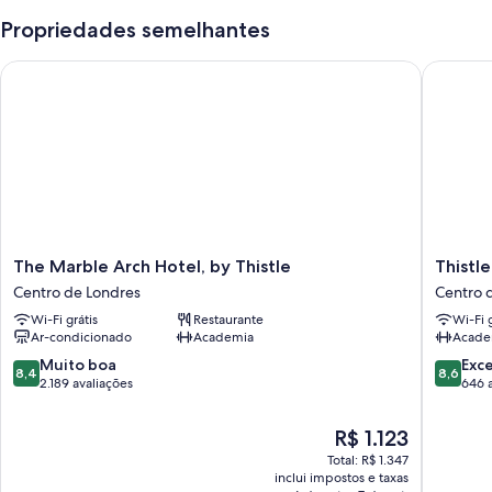
Propriedades semelhantes
The Marble Arch Hotel, by Thistle
Thistle 
The
Thistle
The Marble Arch Hotel, by Thistle
Thistl
Marble
London
Centro de Londres
Centro 
Arch
Park
Wi-Fi grátis
Restaurante
Wi-Fi g
Hotel,
Lane
Ar-condicionado
Academia
Acade
by
Centro
Thistle
de
8.4
8.6
Muito boa
Exc
8,4
8,6
Centro
Londres
de
de
2.189 avaliações
646 
de
10,
10,
Londres
Muito
Excelent
O
R$ 1.123
boa,
646
preço
Total: R$ 1.347
2.189
avaliaçõ
é
inclui impostos e taxas
avaliações