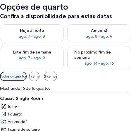
Opções de quarto
Confira a disponibilidade para estas datas
Verifica a disponibilidade para esta noite, ago. 7 - ago. 8
Verifica a disponibilidade par
Hoje à noite
Amanhã
ago. 7 - ago. 8
ago. 8 - ago. 9
Verifica a disponibilidade para este fim de semana, ago. 7 - ag
Verifica a disponibilidade par
Este fim de semana
No próximo fim de
semana
ago. 7 - ago. 9
ago. 14 - ago. 16
Filtros
Todos os quartos
1 cama
2 camas
disponíveis
para
Mostrando 16 de 16 quartos
os
Carrega
Quarto de hotel com cama, escrivaninh
4
Classic Single Room
quartos
todas
16 m²
as
1 quarto
fotos
de
Acomoda 1
Classic
1 cama de solteiro