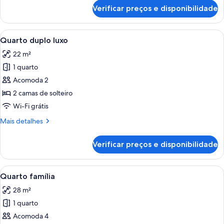
de
Verificar preços e disponibilidade
Quarto
casal
luxo
Carrega
Quarto de hotel com uma cama grande
4
Quarto duplo luxo
todas
22 m²
as
1 quarto
fotos
de
Acomoda 2
Quarto
2 camas de solteiro
duplo
Wi-Fi grátis
luxo
Mais
Mais detalhes
detalhes
de
Verificar preços e disponibilidade
Quarto
duplo
luxo
Carrega
Quarto de hotel com duas camas, uma 
6
Quarto família
todas
28 m²
as
1 quarto
fotos
de
Acomoda 4