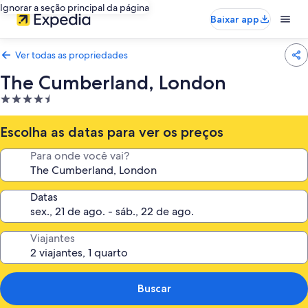
Ignorar a seção principal da página
Baixar app
Ver todas as propriedades
The Cumberland, London
Propriedade
4.5
estrelas
Escolha as datas para ver os preços
Para onde você vai?
Datas
Viajantes
Buscar