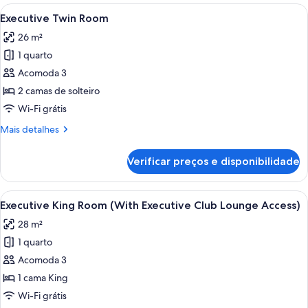
luxo,
Carrega
Quarto de hotel com duas camas, uma
5
vista
Executive Twin Room
todas
para
26 m²
o
as
parque
1 quarto
fotos
de
Acomoda 3
Executive
2 camas de solteiro
Twin
Wi-Fi grátis
Room
Mais
Mais detalhes
detalhes
de
Verificar preços e disponibilidade
Executive
Twin
Room
Carrega
Quarto de hotel com uma cama grande
6
Executive King Room (With Executive Club Lounge Access)
todas
28 m²
as
1 quarto
fotos
de
Acomoda 3
Executive
1 cama King
King
Wi-Fi grátis