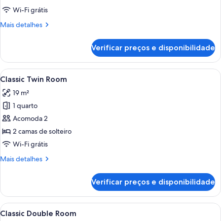
Single
Wi-Fi grátis
Room
Mais
Mais detalhes
detalhes
de
Verificar preços e disponibilidade
Classic
Single
Room
Carrega
Quarto de hotel com duas camas, uma 
5
Classic Twin Room
todas
19 m²
as
1 quarto
fotos
de
Acomoda 2
Classic
2 camas de solteiro
Twin
Wi-Fi grátis
Room
Mais
Mais detalhes
detalhes
de
Verificar preços e disponibilidade
Classic
Twin
Room
Carrega
Quarto de hotel com uma cama grande
4
Classic Double Room
todas