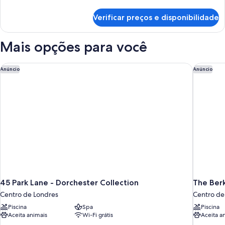
Twin
detalhes
de
Room
Verificar preços e disponibilidade
Classic
Twin
Room
Mais opções para você
45 Park Lane - Dorchester Collection
The Berk
Anúncio
Anúncio
45 Park Lane - Dorchester Collection
The Ber
Centro de Londres
Centro de
Piscina
Spa
Piscina
Aceita animais
Wi-Fi grátis
Aceita a