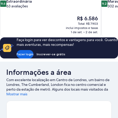
9.6
9.2
Extraordinária
Marav
9,6
9,2
de
de
63 avaliações
302 av
10,
10,
Extraordinária,
Maravilhos
O
R$ 6.586
63
302
preço
Total: R$ 7.903
avaliações
avaliações
é
inclui impostos e taxas
de
1 de set. – 2 de set.
R$ 6.586
Faça login para ver descontos e vantagens para você. Quanto
mais aventuras, mais recompensas!
Fazer login
Inscrever-se grátis
Informações a área
Com excelente localização em Centro de Londres, um bairro de
Londres, The Cumberland, London fica no centro comercial e
perto da estação de metrô. Alguns dos locais mais visitados da
região são Piccadilly Circus, Palácio de Buckingham, Frameless
Mostrar mais
Immersive Art Experience e London Eye. Trafalgar Square e Big
Ben são outras opções recomendadas que merecem uma visita.
Os hóspedes deste hotel adoram sua localização central.
Confira
nosso guia de viagem sobre Londres.