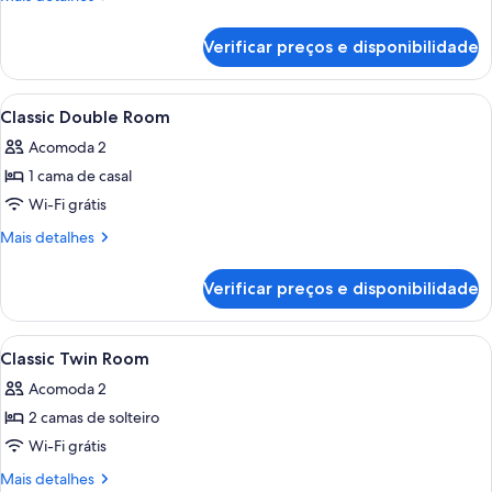
Single
detalhes
de
Room
Verificar preços e disponibilidade
Classic
Single
Room
Carrega
Quarto de hotel com uma cama grande
4
Classic Double Room
todas
Acomoda 2
as
1 cama de casal
fotos
de
Wi-Fi grátis
Classic
Mais
Mais detalhes
Double
detalhes
de
Room
Verificar preços e disponibilidade
Classic
Double
Room
Carrega
Quarto de hotel com duas camas, uma 
5
Classic Twin Room
todas
Acomoda 2
as
2 camas de solteiro
fotos
de
Wi-Fi grátis
Classic
Mais
Mais detalhes