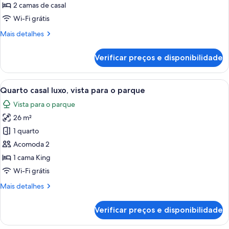
Quarto
2 camas de casal
família
Wi-Fi grátis
Mais
Mais detalhes
detalhes
de
Verificar preços e disponibilidade
Quarto
família
Carrega
Quarto de hotel com cama, mesa de cab
6
Quarto casal luxo, vista para o parque
todas
Vista para o parque
as
26 m²
fotos
de
1 quarto
Quarto
Acomoda 2
casal
1 cama King
luxo,
Wi-Fi grátis
vista
Mais
Mais detalhes
para
detalhes
o
de
Verificar preços e disponibilidade
parque
Quarto
casal