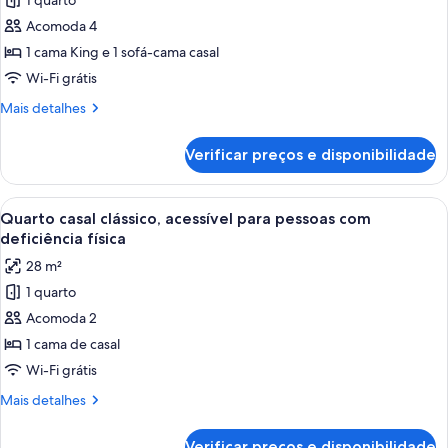
1 quarto
fotos
de
Acomoda 4
Star
1 cama King e 1 sofá-cama casal
Suite
Wi-Fi grátis
(With
Mais
Mais detalhes
Executive
detalhes
Club
de
Verificar preços e disponibilidade
Star
Lounge
Suite
Access)
(With
Carrega
Quarto de hotel com uma cama grande
6
Executive
Quarto casal clássico, acessível para pessoas com
todas
Club
deficiência física
Lounge
as
28 m²
Access)
fotos
1 quarto
de
Acomoda 2
Quarto
casal
1 cama de casal
clássico,
Wi-Fi grátis
acessível
Mais
Mais detalhes
para
detalhes
pessoas
de
Verificar preços e disponibilidade