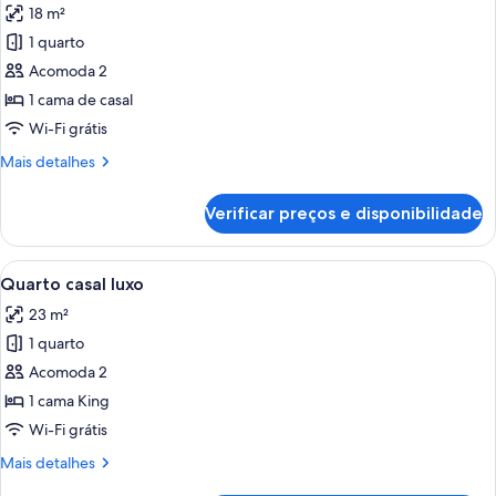
18 m²
as
1 quarto
fotos
de
Acomoda 2
Classic
1 cama de casal
Double
Wi-Fi grátis
Room
Mais
Mais detalhes
detalhes
de
Verificar preços e disponibilidade
Classic
Double
Room
Carrega
Quarto de hotel com uma cama, escrivan
4
Quarto casal luxo
todas
23 m²
as
1 quarto
fotos
de
Acomoda 2
Quarto
1 cama King
casal
Wi-Fi grátis
luxo
Mais
Mais detalhes
detalhes