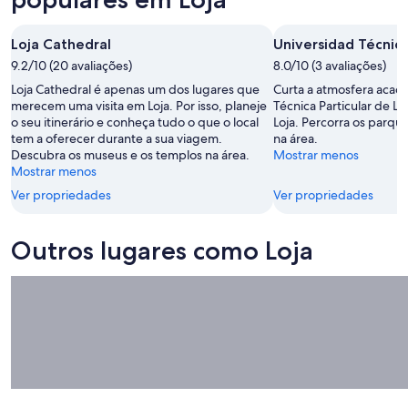
-
11
fim
para
11
de
de
o
Loja Cathedral
Universidad Técnica
de
ago.
semana,
próximo
ago.
-
9.2/10 (20 avaliações)
14
8.0/10 (3 avaliações)
fim
12
de
de
Loja Cathedral é apenas um dos lugares que
Curta a atmosfera acad
de
ago.
semana,
merecem uma visita em Loja. Por isso, planeje
Técnica Particular de Loj
o seu itinerário e conheça tudo o que o local
ago.
Loja. Percorra os parque
-
21
tem a oferecer durante a sua viagem.
na área.
16
de
Descubra os museus e os templos na área.
Mostrar menos
de
ago.
Mostrar menos
ago.
-
Ver propriedades
Ver propriedades
23
de
ago.
Outros lugares como Loja