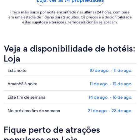
Loja: ver as 74 propriedades
estadia
de
Preço mais baixo por noite encontrado nas últimas 24 horas, com base
22
em uma estadia de 1 diária para 2 adultos. Os preços e a disponibilidade
de
estão sujeitos a alterações. Termos adicionais se aplicam.
ago.
a
23
Veja a disponibilidade de hotéis:
de
ago..
Loja
Confira
Esta noite
10 de ago. - 11 de ago.
os
preços
Confira
Amanhã à noite
11 de ago. - 12 de ago.
em
os
Loja
preços
Confira
Este fim de semana
14 de ago. - 16 de ago.
para
em
os
esta
Loja
preços
Confira
No próximo fim de semana
21 de ago. - 23 de ago.
noite,
para
em
os
10
amanhã
Loja
preços
Fique perto de atrações
de
à
para
em
ago.
noite,
este
Loja
populares em Loja