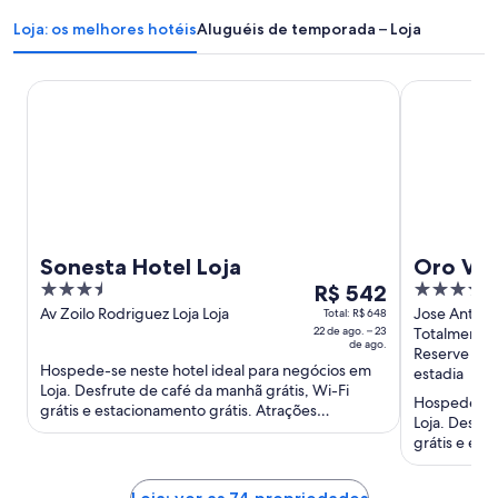
Loja: os melhores hotéis
Aluguéis de temporada – Loja
Sonesta Hotel Loja
Oro Verde L
Sonesta Hotel Loja
Oro Ver
3.5
O
3.5
R$ 542
out
preço
out
Av Zoilo Rodriguez Loja Loja
Jose Antoni
Total: R$ 648
22 de ago. – 23
Totalmente 
of
é
of
de ago.
Reserve ago
5
de
5
Hospede-se neste hotel ideal para negócios em
estadia
R$ 542
Loja. Desfrute de café da manhã grátis, Wi-Fi
Hospede-se 
por
grátis e estacionamento grátis. Atrações
Loja. Desfru
diária
populares como Plaza San ...
grátis e est
para
populares co
uma