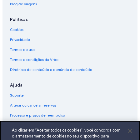
Blog de viagens
Políticas
Cookies
Privacidade
Termos de uso
Termos e condições da Vrbo
Diretrizes de conteúdo e denúncia de conteúdo
Ajuda
Suporte
Alterar ou cancelar reservas
Processo e prazos de reembolso
Reserve um voo usando um crédito da companhia aérea
Ao clicar em “Aceitar todos os cookies”, você concorda com
Documentos para viagens internacionais
o armazenamento de cookies no seu dispositivo para