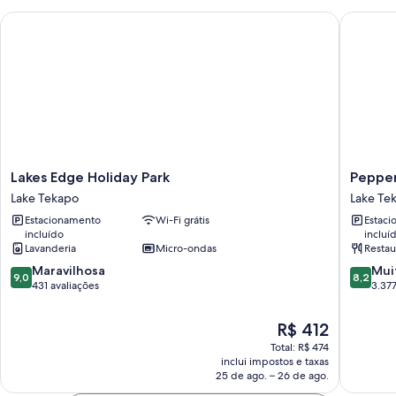
Lakes Edge Holiday Park
Peppers 
Lakes
Peppers
Lakes Edge Holiday Park
Pepper
Edge
Bluewat
Lake Tekapo
Lake Te
Holiday
Resort
Estacionamento
Wi-Fi grátis
Estac
Park
Lake
incluído
incluí
Lake
Tekapo
Lavanderia
Micro-ondas
Restau
Tekapo
9.0
8.2
Maravilhosa
Mui
9,0
8,2
de
de
431 avaliações
3.377
10,
10,
Maravilhosa,
Muito
O
R$ 412
431
boa,
preço
Total: R$ 474
avaliações
3.377
é
inclui impostos e taxas
avaliaçõ
de
25 de ago. – 26 de ago.
R$ 412