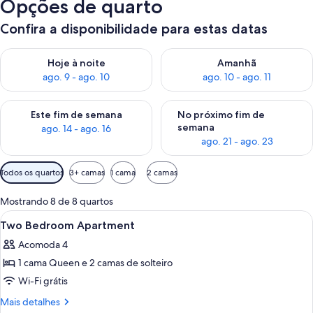
Opções de quarto
Confira a disponibilidade para estas datas
Verifica a disponibilidade para esta noite, ago. 9 - ago. 10
Verifica a disponibilidade para
Hoje à noite
Amanhã
ago. 9 - ago. 10
ago. 10 - ago. 11
Verifica a disponibilidade para este fim de semana, ago. 14 - a
Verifica a disponibilidade par
Este fim de semana
No próximo fim de
semana
ago. 14 - ago. 16
ago. 21 - ago. 23
Filtros
Todos os quartos
3+ camas
1 cama
2 camas
disponíveis
para
Mostrando 8 de 8 quartos
os
Carrega
Uma sala de estar moderna com sofá, 
1
Two Bedroom Apartment
quartos
todas
Acomoda 4
as
1 cama Queen e 2 camas de solteiro
fotos
de
Wi-Fi grátis
Two
Mais
Mais detalhes