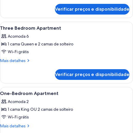
Bedroom
detalhes
de
Apartment
Verificar preços e disponibilidade
Two
Bedroom
Apartment
Carrega
Quarto com grande porta de vidro desl
1
Three Bedroom Apartment
todas
Acomoda 6
as
1 cama Queen e 2 camas de solteiro
fotos
de
Wi-Fi grátis
Three
Mais
Mais detalhes
Bedroom
detalhes
de
Apartment
Verificar preços e disponibilidade
Three
Bedroom
Apartment
Carrega
Quarto com cama grande, mesa de cabec
8
One-Bedroom Apartment
todas
Acomoda 2
as
1 cama King OU 2 camas de solteiro
fotos
de
Wi-Fi grátis
One-
Mais
Mais detalhes
Bedroom
detalhes