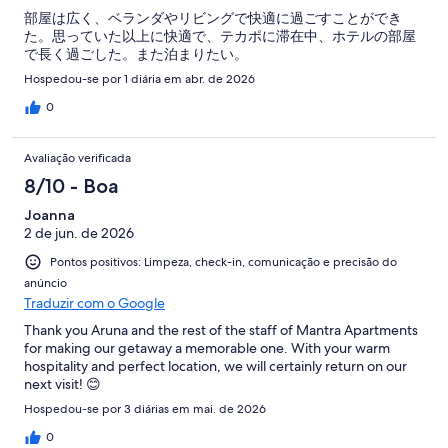
部屋は広く、ベランダやリビングで快適に過ごすことができ
た。思っていた以上に快適で、テカポに滞在中、ホテルの部屋
で長く過ごした。また泊まりたい。
Hospedou-se por 1 diária em abr. de 2026
0
Avaliação verificada
8/10 - Boa
Joanna
2 de jun. de 2026
Pontos positivos: Limpeza, check-in, comunicação e precisão do
anúncio
Traduzir com o Google
Thank you Aruna and the rest of the staff of Mantra Apartments
for making our getaway a memorable one. With your warm
hospitality and perfect location, we will certainly return on our
next visit! 😊
Hospedou-se por 3 diárias em mai. de 2026
0