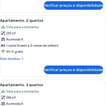
de
Apartment
Verificar preços e disponibilidade
One-
Bedroom
Apartment
Carrega
Quarto com cama, cômoda, janela com 
15
Apartamento, 2 quartos
todas
Vista para a montanha
as
125 m²
fotos
de
Acomoda 4
Apartamento,
1 cama Queen e 2 camas de solteiro
2
Wi-Fi grátis
quartos
Mais
Mais detalhes
detalhes
de
Verificar preços e disponibilidade
Apartamento,
2
quartos
Carrega
Quarto de hotel com duas camas, uma 
17
Apartamento, 3 quartos
todas
Vista para a montanha
as
158 m²
fotos
de
Acomoda 6