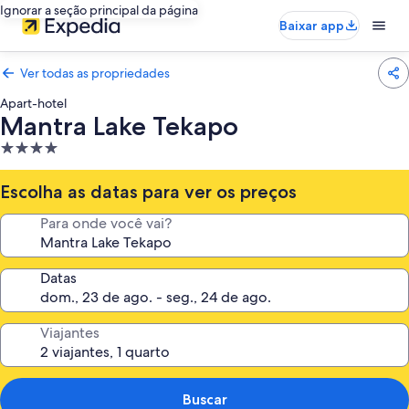
Ignorar a seção principal da página
Baixar app
Ver todas as propriedades
Apart-hotel
Mantra Lake Tekapo
Propriedade
4.0
estrelas
Escolha as datas para ver os preços
Para onde você vai?
Datas
Viajantes
Buscar