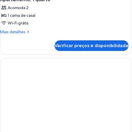
todas
banheiros
Acomoda 2
as
1 cama de casal
fotos
de
Wi-Fi grátis
Apartamento,
Mais
Mais detalhes
1
detalhes
de
quarto
Verificar preços e disponibilidade
Apartamento,
1
quarto