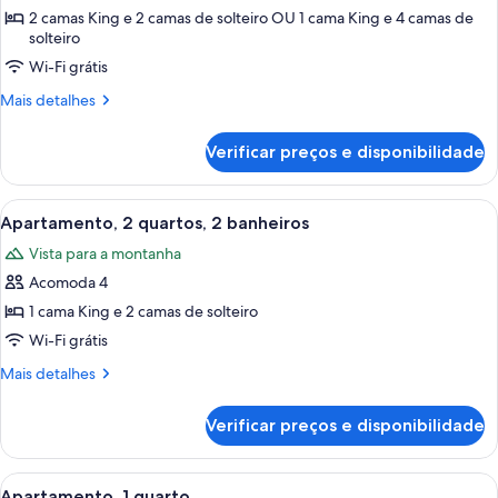
Apartamento,
2 camas King e 2 camas de solteiro OU 1 cama King e 4 camas de
solteiro
3
quartos
Wi-Fi grátis
Mais
Mais detalhes
detalhes
de
Verificar preços e disponibilidade
Apartamento,
3
quartos
Carrega
Quarto de hotel com uma cama grande,
8
Apartamento, 2 quartos, 2 banheiros
todas
Vista para a montanha
as
Acomoda 4
fotos
de
1 cama King e 2 camas de solteiro
Apartamento,
Wi-Fi grátis
2
Mais
Mais detalhes
quartos,
detalhes
2
de
Verificar preços e disponibilidade
Apartamento,
banheiros
2
quartos,
Carrega
Quarto com uma cama grande, duas mesa
9
2
Apartamento, 1 quarto