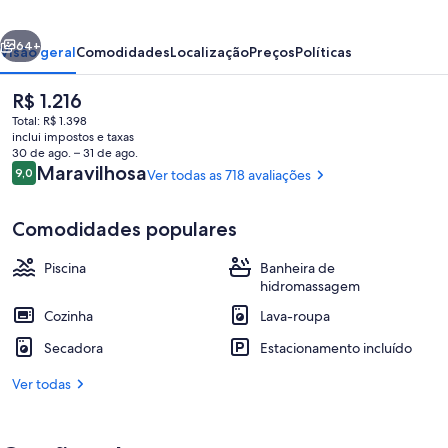
erior
Próximo
64+
Visão geral
Comodidades
Localização
Preços
Políticas
O
R$ 1.216
preço
Total: R$ 1.398
atual
inclui impostos e taxas
é
30 de ago. – 31 de ago.
R$ 1.216
Avaliações
Maravilhosa
9,0
Ver todas as 718 avaliações
9,0 de 10
Comodidades populares
Fachada
Piscina
Banheira de
hidromassagem
Cozinha
Lava-roupa
Secadora
Estacionamento incluído
Ver todas