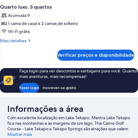
Quarto luxo, 3 quartos
Acomoda 9
1 cama de casal e 2 camas de solteiro
Wi-Fi grátis
Mais
Mais detalhes
detalhes
de
Verificar preços e disponibilidade
Quarto
luxo,
3
Faça login para ver descontos e vantagens para você. Quanto
quartos
mais aventuras, mais recompensas!
Fazer login
Inscrever-se grátis
Informações a área
Com excelente localização em Lake Tekapo, Mantra Lake Tekapo
fica nas montanhas e às margens de um lago. The Cairns Golf
Course - Lake Tekapo e Tekapo Springs são atrações que valem
uma visita, assim como as maravilhas naturais em Lago Tekapo e
Mostrar mais