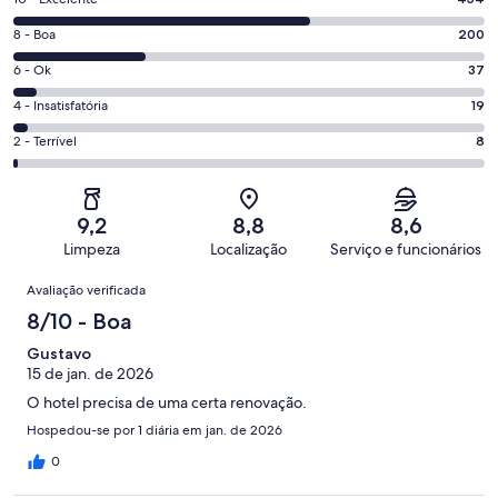
Nota
10
Nota
8 - Boa
200
-
8
Excelente.
Nota
6 - Ok
37
-
454
6
Boa.
Nota
4 - Insatisfatória
19
de
-
200
4
718
Ok.
Nota
2 - Terrível
8
de
-
avaliações
37
2
718
Insatisfatória.
de
-
avaliações
19
718
Terrível.
de
9,2
8,8
8,6
avaliações
8
718
Limpeza
Localização
Serviço e funcionários
de
avaliações
Avaliações
718
Avaliação verificada
avaliações
8/10 - Boa
Gustavo
15 de jan. de 2026
O hotel precisa de uma certa renovação.
Hospedou-se por 1 diária em jan. de 2026
0