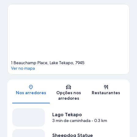
Cowans Hill Walkway. Dark Sky Project e Observatório de Monte
John também valem a visita. Divirta-se com atividades aquáticas
nas proximidades, como passeios de caiaque e pesca ou
aventure-se com mountain biking e trilhas para
caminhada/bicicleta.
Confira nosso guia de viagem sobre Lake
Tekapo.
Ver mais apart-hotéis - Lake Tekapo
1 Beauchamp Place, Lake Tekapo, 7945
Ver no mapa
Mapa
Nos arredores
Opções nos
Restaurantes
arredores
Lago Tekapo
3 min de caminhada
- 0.3 km
Sheepdog Statue