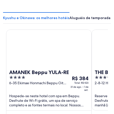
Kyushu e Okinawa: os melhores hotéis
Aluguéis de temporada –
AMANEK Beppu YULA-RE
THE BLOSS
AMANEK Beppu YULA-RE
THE BL
4
O
4
R$ 384
out
preço
out
6-35 Ekimae Honmachi Beppu Oita
2-8-12 Hak
Total: R$ 423
Prefecture
31 de ago. – 1 de
Fukuoka
of
é
of
set.
5
de
5
Hospede-se neste hotel com spa em Beppu.
Reserve uma
R$ 384
Desfrute de Wi-Fi grátis, um spa de serviço
Desfrute de 
por
completo e as fontes termais no local. Nossos
manhã (sobr
diária
hóspedes elogiam os funcionários ...
funcionários 