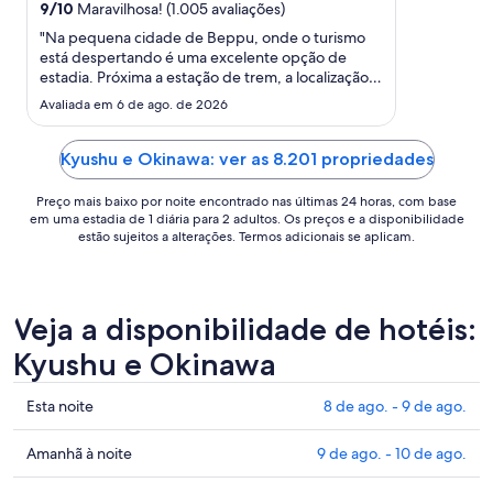
para
9
/
10
Maravilhosa! (1.005 avaliações)
uma
"Na pequena cidade de Beppu, onde o turismo
estadia
está despertando é uma excelente opção de
de
estadia. Próxima a estação de trem, a localização
31
não poderia ser melhor. Os quartos são amplos,
Avaliada em 6 de ago. de 2026
bem estruturados, banheiro, onsen, café,
de
frigobar, ar condicionado, tudo 100%. O
ago.
atendimento tb merece destaque."
Kyushu e Okinawa: ver as 8.201 propriedades
a
1
Preço mais baixo por noite encontrado nas últimas 24 horas, com base
de
em uma estadia de 1 diária para 2 adultos. Os preços e a disponibilidade
set..
estão sujeitos a alterações. Termos adicionais se aplicam.
Veja a disponibilidade de hotéis:
Kyushu e Okinawa
Confira
Esta noite
8 de ago. - 9 de ago.
os
preços
Confira
Amanhã à noite
9 de ago. - 10 de ago.
em
os