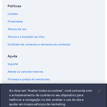
Políticas
Cookies
Privacidade
Termos de uso
Termos e condições da Vrbo
Diretrizes de conteúdo e denúncia de conteúdo
Ajuda
Suporte
Alterar ou cancelar reservas
Processo e prazos de reembolso
Reserve um voo usando um crédito da companhia aérea
Ao clicar em “Aceitar todos os cookies”, você concorda com
Documentos para viagens internacionais
o armazenamento de cookies no seu dispositivo para
melhorar a navegação no site, analisar o uso do site e
ajudar em nossos esforços de marketing.