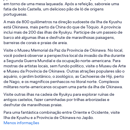
em torno de uma mesa laqueada. Após a refeição, saboreie uma
fatia de bolo Castella, um delicioso pão de ló de origens
portuguesas.
A mais de 800 quilômetros na direção sudoeste da Ilha de Kyushu
está Okinawa, mais perto da China do que de Tóquio. A província
inclui mais de 200 das ilhas de Ryukyu. Participe de um passeio de
barco até algumas ilhas e desfrute de maravilhosas paisagens,
barreiras de corais e praias de areia.
Visite o Museu Memorial da Paz da Província de Okinawa. No local,
você poderá observar a perspectiva local da invasão da ilha durante
a Segunda Guerra Mundial e da ocupação norte-americana. Para
mostras de artistas locais, sem fundo político, visite o Museu de Arte
e Museu da Província de Okinawa. Outras atrações populares são o
aquário, o jardim botânico, o zoológico, as Cachoeiras de Hiji, perto
de Nago, e os magníficos penhascos no litoral norte. Complexos
militares norte-americanos ocupam uma parte da ilha de Okinawa.
Visite outras ilhas na cadeia de Ryukyu para explorar ruínas de
antigos castelos, fazer caminhadas por trilhas arborizadas e
desfrutar de maravilhosas praias.
Para uma fantástica combinação entre Oriente e Ocidente, visite
Ilha de Kyushu e a Província de Okinawa no Japão.
Menos informações