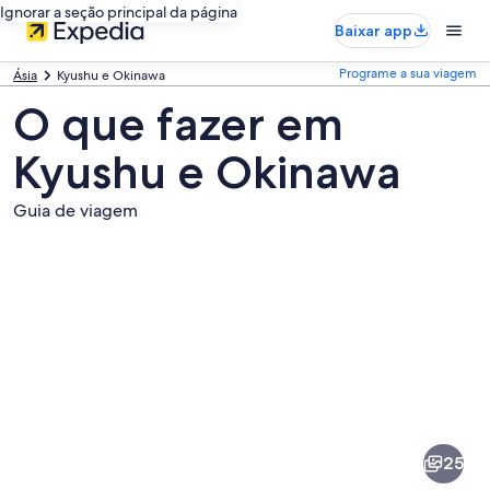
Ignorar a seção principal da página
Baixar app
Programe a sua viagem
Ásia
Kyushu e Okinawa
O que fazer em
Kyushu e Okinawa
Guia de viagem
Fotos
de
Kyushu
25
e