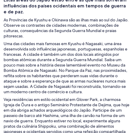
influências dos países ocidentais em tempos de guerra
e de paz.
As Províncias de Kyushu e Okinawa são as ilhas mais ao sul do Japão.
Observe os contrastes de cidades modernas, combinações de
culturas, consequências da Segunda Guerra Mundial e praias
pitorescas.
Uma das cidades mais famosas em Kyushu é Nagasaki, uma área
desenvolvida sob influências japonesas, portuguesas, espanholas e
francesas. A cidade é também um dos dois locais atingidos por
bombas atômicas durante a Segunda Guerra Mundial. Saiba um
pouco mais sobre a história desse lamentável evento no Museu da
Bomba Atômica de Nagasaki. No Parque da Paz, nas proximidades,
reflita sobre os habitantes que perderam suas vidas durante o
ataque e sobre a esperança de que as armas nucleares nunca mais
sejam usadas. A Cidade de Nagasaki foi reconstruída, tornando-se
um moderno centro de comércio e cultura.
Veja residências em estilo ocidental em Glover Park, a charmosa
Igreja de Ōura e o antigo Seminário Protestante de Dejima, que hoje
em dia abriga achados arqueológicos do Japão. Participe de um
passeio de barco até Hashima, uma ilha de carvão na forma de um
navio de guerra. Enquanto estiver no local, experimente alguns
pratos da culinária Shippoku, uma combinação de alimentos
japoneses e ocidentais servidos como uma refeição compartilhada