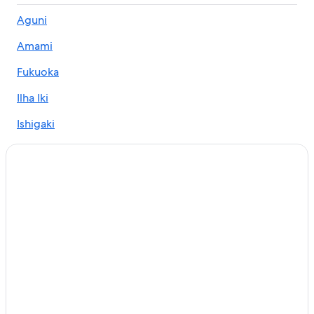
Aguni
Amami
Fukuoka
Ilha Iki
Ishigaki
Kitakyushu
Kikai Island
Miyazaki
Kumamoto
Kagoshima
Kitadaito
Yakushima