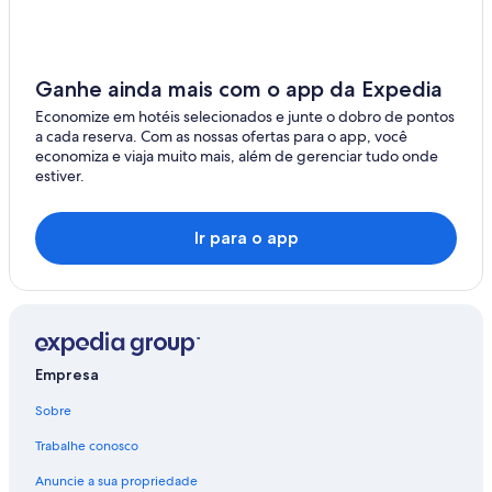
Minamidaitō
Miyako-jima
Ganhe ainda mais com o app da Expedia
Nagasaki
Economize em hotéis selecionados e junte o dobro de pontos
a cada reserva. Com as nossas ofertas para o app, você
Yonaguni
economiza e viaja muito mais, além de gerenciar tudo onde
estiver.
Naha
Oki
Ir para o app
Yoron
Tokunoshima
Tarama
Empresa
Ube
Sobre
Kumejima
Trabalhe conosco
Beppu
Anuncie a sua propriedade