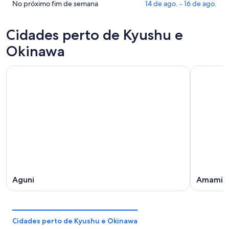
Kyushu
preços
Confira
No próximo fim de semana
14 de ago. - 16 de ago.
e
em
os
Okinawa
Kyushu
preços
Cidades perto de Kyushu e
para
e
em
esta
Okinawa
Kyushu
Okinawa
noite,
para
e
8
amanhã
Okinawa
de
à
para
ago.
noite,
o
-
9
próximo
9
de
fim
de
ago.
de
ago.
-
semana,
10
14
de
de
ago.
ago.
-
Aguni
Amami
16
de
ago.
Cidades perto de Kyushu e Okinawa