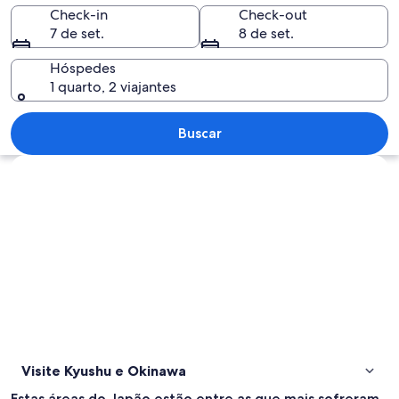
Okinawa
Check-in
Check-out
7 de set.
8 de set.
Hóspedes
1 quarto, 2 viajantes
Um museu com esqueletos de dinossau
Buscar
Explorar mapa
Visite Kyushu e Okinawa
Estas áreas do Japão estão entre as que mais sofreram