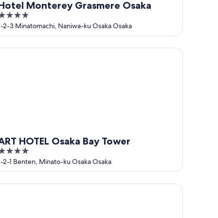
Hotel Monterey Grasmere Osaka
4
out
1-2-3 Minatomachi, Naniwa-ku Osaka Osaka
of
5
T HOTEL Osaka Bay Tower
ART HOTEL Osaka Bay Tower
4
out
1-2-1 Benten, Minato-ku Osaka Osaka
of
5
A Hotel Namba Ekihigashi