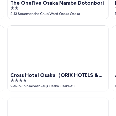
The OneFive Osaka Namba Dotonbori
2
out
2-13 Souemoncho Chuo Ward Osaka Osaka
of
5
Cross Hotel Osaka（ORIX HOTELS & RESORTS）
AR
Cross Hotel Osaka（ORIX HOTELS &
4
RESORTS）
out
2-5-15 Shinsaibashi-suji Osaka Osaka-fu
of
5
Smile Hotel Namba
AP