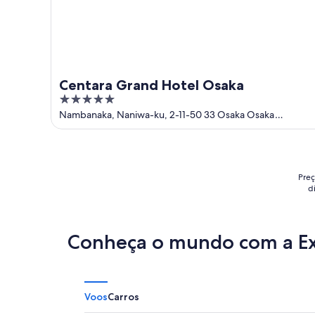
Centara Grand Hotel Osaka
5
out
Nambanaka, Naniwa-ku, 2-11-50 33 Osaka Osaka
Prefecture
of
5
Preç
d
Conheça o mundo com a E
Voos
Carros