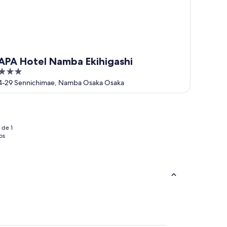
APA Hotel Namba Ekihigashi
3
out
4-29 Sennichimae, Namba Osaka Osaka
of
5
 de 1
os