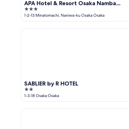
APA Hotel & Resort Osaka Namba
3
Ekimae Tower
out
1-2-13 Minatomachi, Naniwa-ku Osaka Osaka
of
5
SABLIER by R HOTEL
SABLIER by R HOTEL
2
out
1-3-18 Osaka Osaka
of
5
Centara Grand Hotel Osaka