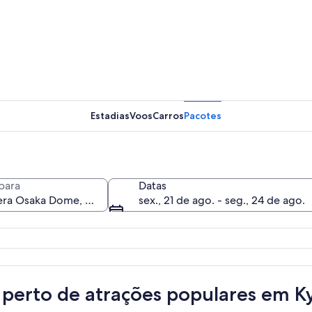
Estadias
Voos
Carros
Pacotes
para
Datas
sex., 21 de ago. - seg., 24 de ago.
o e curvilíneo com estrutura em forma de cúpula, cercado por árvores e um 
 perto de atrações populares em 