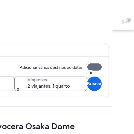
2
Adicionar vários destinos ou datas
Viajantes
Buscar
2 viajantes, 1 quarto
céu azul límpido.
Um edifício moderno com design curvilíneo e telhado azu
Kyocera Osaka Dome