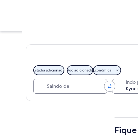
Estadia adicionada
Voo adicionado
Econômica
Saindo de
Indo 
Um edifício modern
Explorar mapa
Fique