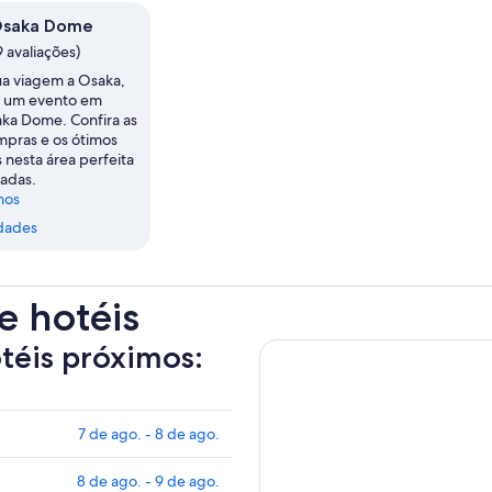
Osaka Dome
9 avaliações)
ua viagem a Osaka,
e um evento em
ka Dome. Confira as
mpras e os ótimos
 nesta área perfeita
adas.
nos
dades
e hotéis
otéis próximos:
7 de ago. - 8 de ago.
8 de ago. - 9 de ago.