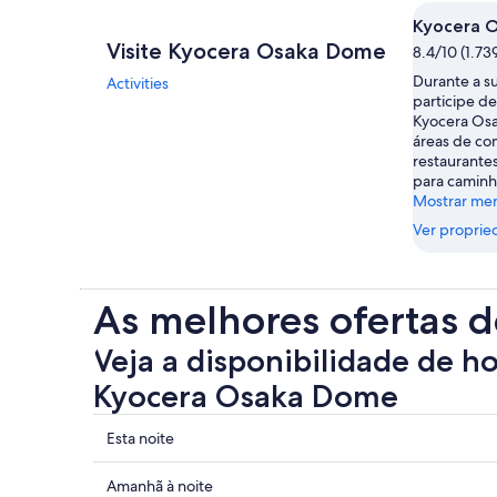
Kyocera 
Visite Kyocera Osaka Dome
8.4/10 (1.73
Durante a s
Activities
participe d
Kyocera Osa
áreas de co
restaurantes
para caminh
Mostrar me
Ver proprie
As melhores ofertas d
Veja a disponibilidade de h
Kyocera Osaka Dome
Mostrar
Esta noite
preços
perto
Mostrar
Amanhã à noite