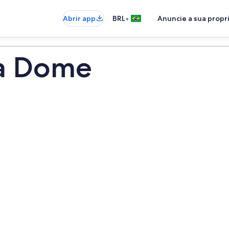
•
Abrir app
BRL
Anuncie a sua prop
a Dome