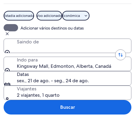
Estadia adicionada
Voo adicionado
Econômica
Um estacionamento com carros e um ed
Adicionar vários destinos ou datas
Saindo de
Indo para
Kingsway Mall, Edmonton, Alberta, Canadá
Datas
sex., 21 de ago. - seg., 24 de ago.
Viajantes
2 viajantes, 1 quarto
Buscar
Explorar mapa