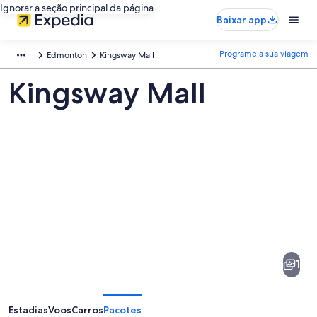
Ignorar a seção principal da página
Baixar app
Programe a sua viagem
Edmonton
Kingsway Mall
Kingsway Mall
Fotos
de
Kingsway
1
Mall
Estadias
Voos
Carros
Pacotes