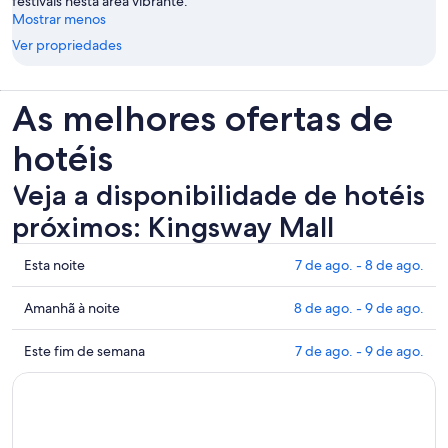
festivais nesta área vibrante.
Mostrar menos
Ver propriedades
As melhores ofertas de
hotéis
Veja a disponibilidade de hotéis
próximos: Kingsway Mall
Mostrar
Esta noite
7 de ago. - 8 de ago.
preços
perto
Mostrar
Amanhã à noite
8 de ago. - 9 de ago.
de
preços
Kingsway
perto
Mostrar
Este fim de semana
7 de ago. - 9 de ago.
Mall
de
preços
para
Kingsway
perto
esta
Mall
de
noite:
para
Kingsway