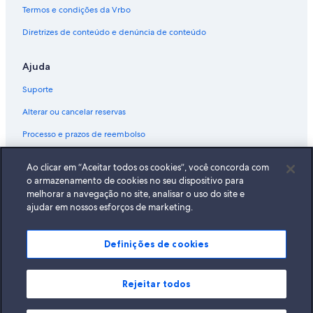
Termos e condições da Vrbo
Diretrizes de conteúdo e denúncia de conteúdo
Ajuda
Suporte
Alterar ou cancelar reservas
Processo e prazos de reembolso
Reserve um voo usando um crédito da companhia aérea
Ao clicar em “Aceitar todos os cookies”, você concorda com
Documentos para viagens internacionais
o armazenamento de cookies no seu dispositivo para
melhorar a navegação no site, analisar o uso do site e
ajudar em nossos esforços de marketing.
Definições de cookies
A Expedia, Inc. não se responsabiliza pelo conteúdo dos sites externos.
© 2026 Expedia, Inc., uma empresa do Expedia Group. Todos os direitos
reservados Expedia e o logotipo da Expedia são marcas registradas da
Expedia, Inc.
Rejeitar todos