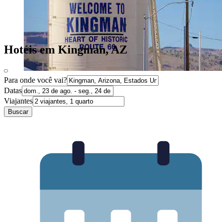
Hotéis em Kingman, AZ
Para onde você vai?
Datas
Viajantes
Buscar