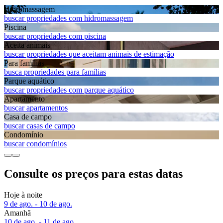
Hidromassagem
buscar propriedades com hidromassagem
Piscina
buscar propriedades com piscina
Aceita animais
buscar propriedades que aceitam animais de estimação
Para famílias
busca propriedades para famílias
Parque aquático
buscar propriedades com parque aquático
Apart­amento
buscar apartamentos
Casa de campo
buscar casas de campo
Condomínio
buscar condomínios
Consulte os preços para estas datas
Hoje à noite
9 de ago. - 10 de ago.
Amanhã
10 de ago. - 11 de ago.