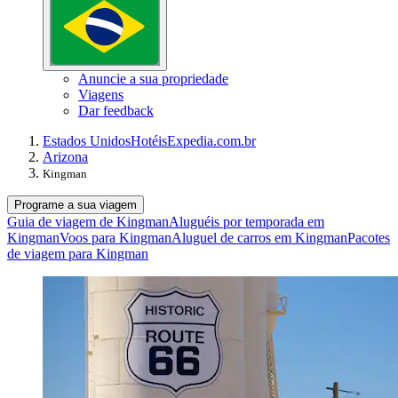
Anuncie a sua propriedade
Viagens
Dar feedback
Estados Unidos
Hotéis
Expedia.com.br
Arizona
Kingman
Programe a sua viagem
Guia de viagem de Kingman
Aluguéis por temporada em
Kingman
Voos para Kingman
Aluguel de carros em Kingman
Pacotes
de viagem para Kingman