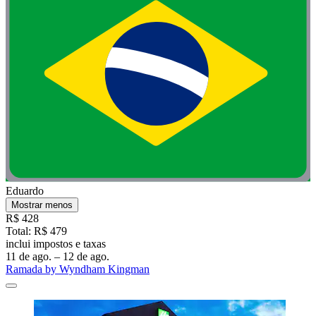
Eduardo
Mostrar menos
R$ 428
Total: R$ 479
inclui impostos e taxas
11 de ago. – 12 de ago.
Ramada by Wyndham Kingman